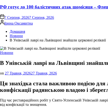
РФ готує до 100 балістичних атак щомісяця – Фле
on
7 Серпня, 2026
7 Серпня, 2026
Опубліковано
Ірина Оксамитна
Домашня
Новини
В Унівській лаврі на Львівщині знайшли церковні реліквії
Опублікувати
Новини
у
В Унівській лаврі на Львівщині знайшли
on
27 Травня, 2026
27 Травня, 2026
Ця знахідка стала важливою подією для л
конфіскації радянською владою і зберег
Під час реставраційних робіт у Свято-Успенській Унівській лавр
від конфіскації та знищення.