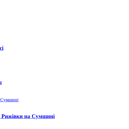
сі
ш
" Рижівки на Сумщині