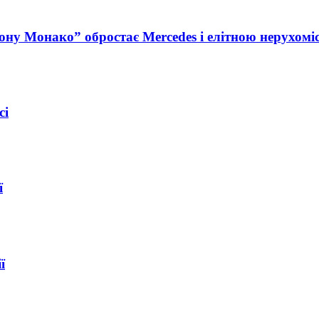
ну Монако” обростає Mercedes і елітною нерухомі
сі
ї
ї