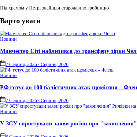
Під храмом у Петрі знайшли стародавню гробницю
Варто уваги
Опублікувати
Новини
у
Манчестер Сіті наблизився до трансферу зірки Чел
on
7 Серпня, 2026
7 Серпня, 2026
Опублікувати
Новини
у
РФ готує до 100 балістичних атак щомісяця – Фле
on
7 Серпня, 2026
7 Серпня, 2026
Опублікувати
Новини
у
У ЗСУ спростували заяви росіян про "захоплення
on
6 Серпня, 2026
6 Серпня, 2026