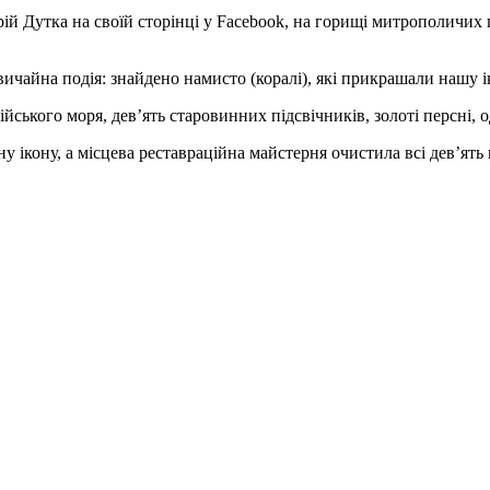
й Дутка на своїй сторінці у Facebook, на горищі митрополичих п
вичайна подія: знайдено намисто (коралі), які прикрашали нашу і
ндійського моря, дев’ять старовинних підсвічників, золоті персні
 ікону, а місцева реставраційна майстерня очистила всі дев’ять 