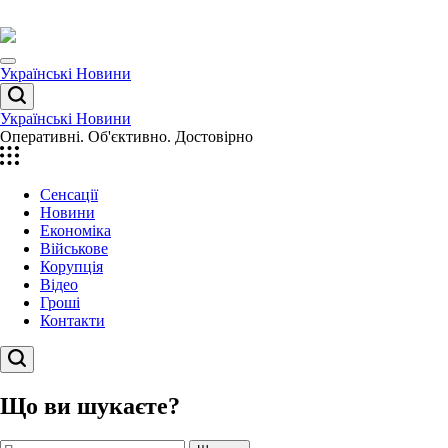
Перейти
до
вмісту
Menu
Українські Новини
Пошук
Українські Новини
Оперативні. Об'єктивно. Достовірно
Сенсації
Новини
Економіка
Військове
Корупція
Відео
Гроші
Контакти
Пошук
Що ви шукаєте?
Пошук: