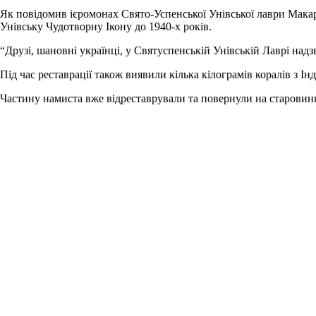
Як повідомив ієромонах Свято-Успенської Унівської лаври Макарі
Унівську Чудотворну Ікону до 1940-х років.
“Друзі, шановні українці, у Святуспенській Унівській Лаврі надз
Під час реставрації також виявили кілька кілограмів коралів з І
Частину намиста вже відреставрували та повернули на старовинну