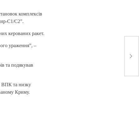
тановок комплексів
цир-С1/С2”.
них керованих ракет.
ного ураження”, –
Пот
пар
ів та подякував
о ВПК та низку
ованому Криму.