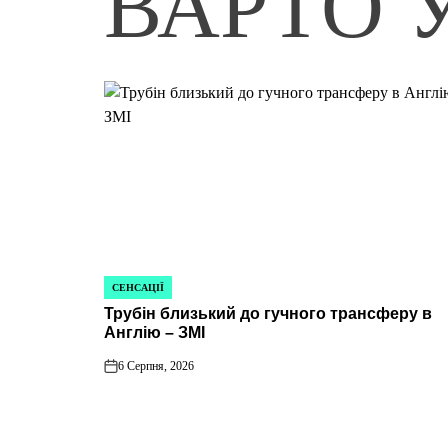
ВАРТО 
СЕНСАЦІЇ
ОПУБЛІКУВАТИ
Трубін близький до гучного трансферу в
У
Англію – ЗМІ
6 Серпня, 2026
on