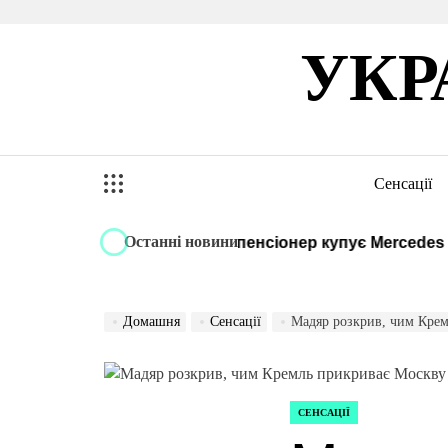
Перейти
до
УКР
вмісту
Сенсації
Останні новини
ілом слідства, поки батько-пенсіонер купує Mercedes за 
Домашня
Сенсації
Мадяр розкрив, чим Кре
СЕНСАЦІЇ
ОПУБЛІКУВАТИ
У