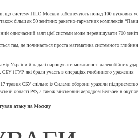
в, що систему ППО Москви забезпечують понад 100 пускових ус
 а також більш як 50 зенітних ракетно-гарматних комплексів “Пан
пний одночасний залп цієї системи може перевищувати 700 зеніт
ується там, де починається проста математика системного глибин
намір України й надалі нарощувати можливості далекобійних удар
 СБУ і ГУР, які брали участь в операціях глибинного ураження.
и 17 травня СБУ спільно із Силами оборони уразили підприємств
вській області РФ, а також військовий аеродром Бельбек в окуп
тував атаку на Москву