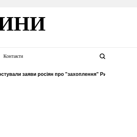
ВИНИ
Контакти
Пошук
ували заяви росіян про "захоплення" Рижівки на Сумщи