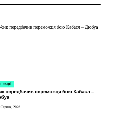
НСАЦІЇ
УБЛІКУВАТИ
ик передбачив переможця бою Кабаєл –
буа
 Серпня, 2026