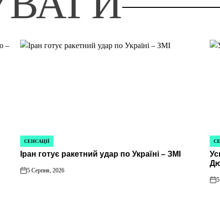
УВАГИ
СЕНСАЦІЇ
СЕ
ОПУБЛІКУВАТИ
ОП
Іран готує ракетний удар по Україні – ЗМІ
Ус
У
У
Дю
5 Серпня, 2026
on
5
on