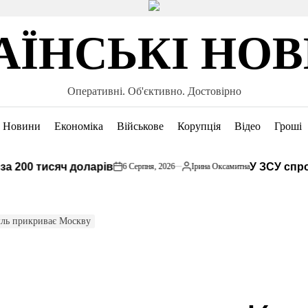
АЇНСЬКІ НО
Оперативні. Об'єктивно. Достовірно
Новини
Економіка
Військове
Корупція
Відео
Гроші
200 тисяч доларів
У ЗСУ спрост
6 Серпня, 2026
Ірина Оксамитна
on
Опубліковано
мль прикриває Москву