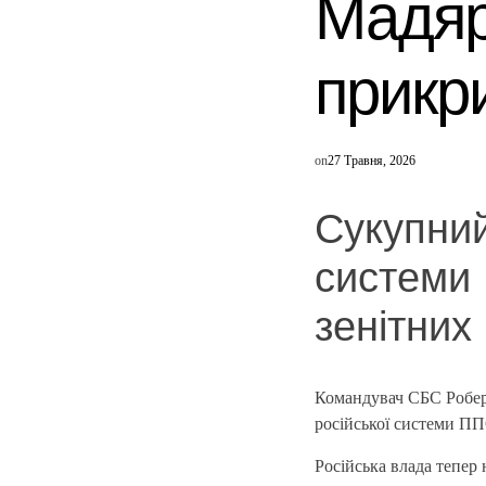
Мадяр
прикр
on
27 Травня, 2026
Сукупний
системи
зенітних
Командувач СБС Роберт
російської системи ППО
Російська влада тепер