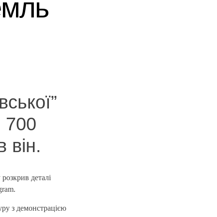
емль
вської”
 700
 він.
 розкрив деталі
gram.
уру з демонстрацією