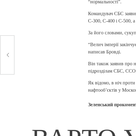
“нормальності”.
Командувач СБС заяви
С-300, С-400 і С-500,
За його словами, суку
“Велич імперії закінч
написав Бровді.
Він також заявив про 
підрозділам СБС, ССО,
Як відомо, в ніч прот
нафтооб’єктів у Моско
Зеленський прокомен