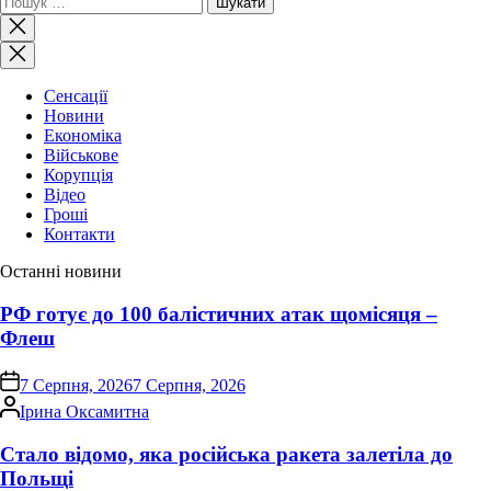
Закрити
пошук
Сенсації
Новини
Економіка
Військове
Корупція
Відео
Гроші
Контакти
Останні новини
РФ готує до 100 балістичних атак щомісяця –
Флеш
on
7 Серпня, 2026
7 Серпня, 2026
Опубліковано
Ірина Оксамитна
Стало відомо, яка російська ракета залетіла до
Польщі