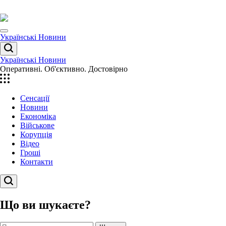
Перейти
до
вмісту
Menu
Українські Новини
Пошук
Українські Новини
Оперативні. Об'єктивно. Достовірно
Сенсації
Новини
Економіка
Військове
Корупція
Відео
Гроші
Контакти
Пошук
Що ви шукаєте?
Пошук: