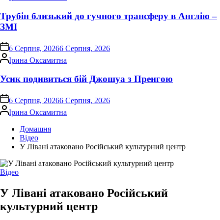
Трубін близький до гучного трансферу в Англію –
ЗМІ
on
6 Серпня, 2026
6 Серпня, 2026
Опубліковано
Ірина Оксамитна
Усик подивиться бій Джошуа з Пренгою
on
6 Серпня, 2026
6 Серпня, 2026
Опубліковано
Ірина Оксамитна
Домашня
Відео
У Лівані атаковано Російський культурний центр
Опублікувати
Відео
у
У Лівані атаковано Російський
культурний центр