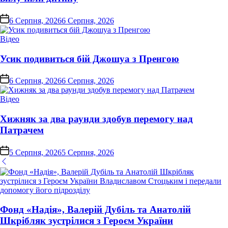
on
6 Серпня, 2026
6 Серпня, 2026
Опублікувати
Відео
у
Усик подивиться бій Джошуа з Пренгою
on
6 Серпня, 2026
6 Серпня, 2026
Опублікувати
Відео
у
Хижняк за два раунди здобув перемогу над
Патрачем
on
5 Серпня, 2026
5 Серпня, 2026
Фонд «Надія», Валерій Дубіль та Анатолій
Шкрібляк зустрілися з Героєм України