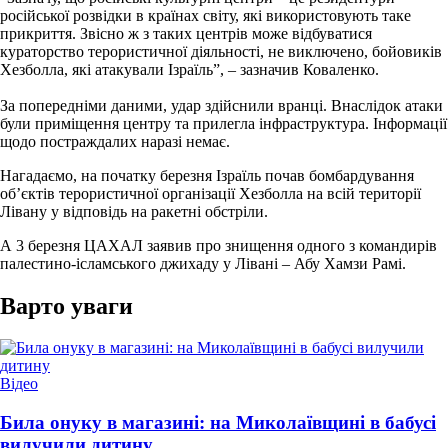
російської розвідки в країнах світу, які використовують таке
прикриття. Звісно ж з таких центрів може відбуватися
кураторство терористичної діяльності, не виключено, бойовиків
Хезболла, які атакували Ізраїль”, – зазначив Коваленко.
За попередніми даними, удар здійснили вранці. Внаслідок атаки
були приміщення центру та прилегла інфраструктура. Інформації
щодо постраждалих наразі немає.
Нагадаємо, на початку березня Ізраїль почав бомбардування
об’єктів терористичної організації Хезболла на всій території
Лівану у відповідь на ракетні обстріли.
А 3 березня ЦАХАЛ заявив про знищення одного з командирів
палестино-ісламського джихаду у Лівані – Абу Хамзи Рамі.
Варто уваги
Опублікувати
Відео
у
Била онуку в магазині: на Миколаївщині в бабусі
вилучили дитину