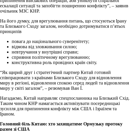
припинення військових операцій, аби уникнути спіральної
ескалації ситуації та запобігти поширенню конфлікту”, – заявив
очільник МЗС КНР.
На його думку, для врегулювання питань, що стосуються Ірану
та Близького Сходу загалом, необхідно дотримуватися п’ятьох
принципів
повага до національного суверенітету;
відмова від зловживання силою;
невтручання у внутрішні справи;
сприяння політичному врегулюванню;
конструктивна роль провідних країн світу.
“Як щирий друг і стратегічний партнер Китай готовий
співпрацювати з країнами Близького Сходу для відновлення
миру в регіоні, відновлення спокою серед людей та відновлення
миру у світі загалом”, – резюмував Ван Ї.
Нагадаємо, Китай направляє спецпосланника на Близький Схід.
Таким чином КНР намагається активізувати посередницькі
зусилля для припинення конфлікту між США і Ізраїлем та
Іраном.
Головний біль Китаю: хто захищатиме Ормузьку протоку
разом зі США