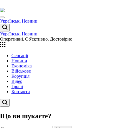
Перейти
до
вмісту
Menu
Українські Новини
Пошук
Українські Новини
Оперативні. Об'єктивно. Достовірно
Сенсації
Новини
Економіка
Військове
Корупція
Відео
Гроші
Контакти
Пошук
Що ви шукаєте?
Пошук: