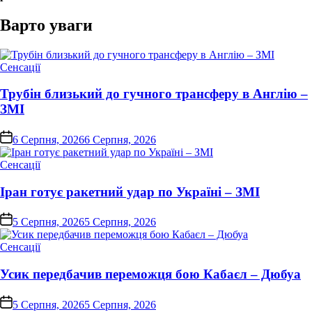
Варто уваги
Опублікувати
Сенсації
у
Трубін близький до гучного трансферу в Англію –
ЗМІ
on
6 Серпня, 2026
6 Серпня, 2026
Опублікувати
Сенсації
у
Іран готує ракетний удар по Україні – ЗМІ
on
5 Серпня, 2026
5 Серпня, 2026
Опублікувати
Сенсації
у
Усик передбачив переможця бою Кабаєл – Дюбуа
on
5 Серпня, 2026
5 Серпня, 2026