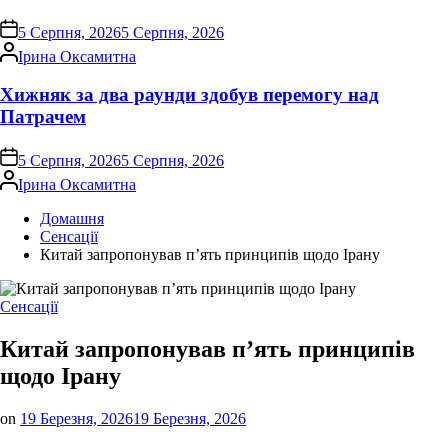
on
5 Серпня, 2026
5 Серпня, 2026
Опубліковано
Ірина Оксамитна
Хижняк за два раунди здобув перемогу над
Патрачем
on
5 Серпня, 2026
5 Серпня, 2026
Опубліковано
Ірина Оксамитна
Домашня
Сенсації
Китай запропонував п’ять принципів щодо Ірану
Опублікувати
Сенсації
у
Китай запропонував п’ять принципів
щодо Ірану
on
19 Березня, 2026
19 Березня, 2026