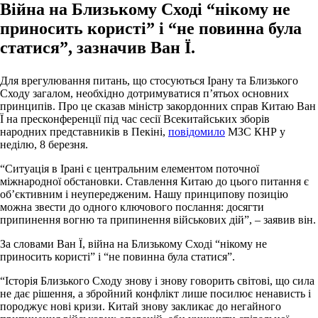
Війна на Близькому Сході “нікому не
приносить користі” і “не повинна була
статися”, зазначив Ван Ї.
Для врегулювання питань, що стосуються Ірану та Близького
Сходу загалом, необхідно дотримуватися п’ятьох основних
принципів. Про це сказав міністр закордонних справ Китаю Ван
Ї на пресконференції під час сесії Всекитайських зборів
народних представників в Пекіні,
повідомило
МЗС КНР у
неділю, 8 березня.
“Ситуація в Ірані є центральним елементом поточної
міжнародної обстановки. Ставлення Китаю до цього питання є
об’єктивним і неупередженим. Нашу принципову позицію
можна звести до одного ключового послання: досягти
припинення вогню та припинення військових дій”, – заявив він.
За словами Ван Ї, війна на Близькому Сході “нікому не
приносить користі” і “не повинна була статися”.
“Історія Близького Сходу знову і знову говорить світові, що сила
не дає рішення, а збройний конфлікт лише посилює ненависть і
породжує нові кризи. Китай знову закликає до негайного