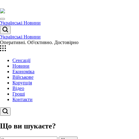
Перейти
до
вмісту
Menu
Українські Новини
Пошук
Українські Новини
Оперативні. Об'єктивно. Достовірно
Сенсації
Новини
Економіка
Військове
Корупція
Відео
Гроші
Контакти
Пошук
Що ви шукаєте?
Пошук: