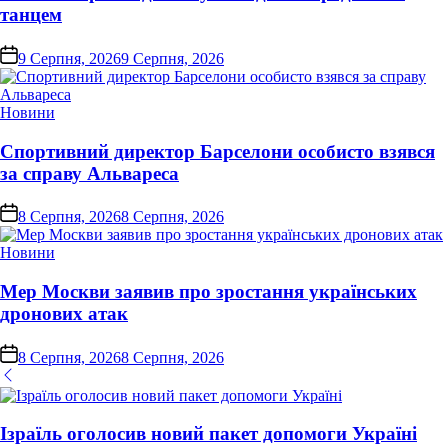
танцем
on
9 Серпня, 2026
9 Серпня, 2026
Опублікувати
Новини
у
Спортивний директор Барселони особисто взявся
за справу Альвареса
on
8 Серпня, 2026
8 Серпня, 2026
Опублікувати
Новини
у
Мер Москви заявив про зростання українських
дронових атак
on
8 Серпня, 2026
8 Серпня, 2026
Ізраїль оголосив новий пакет допомоги Україні