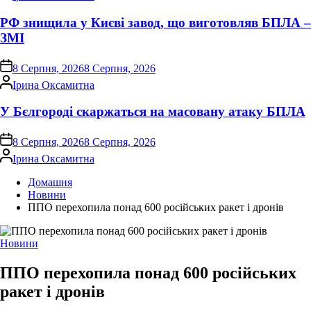
РФ знищила у Києві завод, що виготовляв БПЛА –
ЗМІ
on
8 Серпня, 2026
8 Серпня, 2026
Опубліковано
Ірина Оксамитна
У Бєлгороді скаржаться на масовану атаку БПЛА
on
8 Серпня, 2026
8 Серпня, 2026
Опубліковано
Ірина Оксамитна
Домашня
Новини
ППО перехопила понад 600 російських ракет і дронів
Опублікувати
Новини
у
ППО перехопила понад 600 російських
ракет і дронів