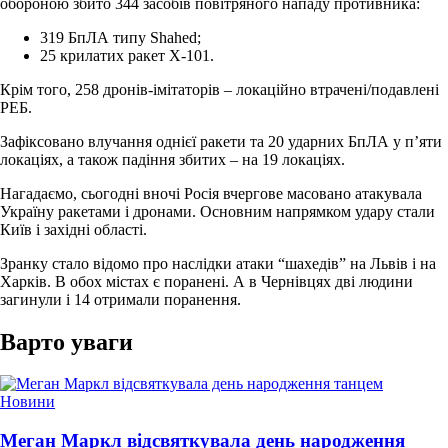
обороною збито 344 засобів повітряного нападу противника:
319 БпЛА типу Shahed;
25 крилатих ракет Х-101.
Крім того, 258 дронів-імітаторів – локаційно втрачені/подавлені
РЕБ.
Зафіксовано влучання однієї ракети та 20 ударних БпЛА у п’яти
локаціях, а також падіння збитих – на 19 локаціях.
Нагадаємо, сьогодні вночі Росія вчергове масовано атакувала
Україну ракетами і дронами. Основним напрямком удару стали
Київ і західні області.
Зранку стало відомо про наслідки атаки “шахедів” на Львів і на
Харків. В обох містах є поранені. А в Чернівцях дві людини
загинули і 14 отримали поранення.
Варто уваги
Опублікувати
Новини
у
Меган Маркл відсвяткувала день народження