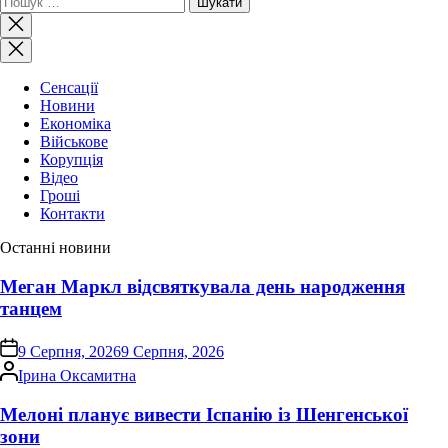
Закрити
пошук
Сенсації
Новини
Економіка
Військове
Корупція
Відео
Гроші
Контакти
Останні новини
Меган Маркл відсвяткувала день народження
танцем
on
9 Серпня, 2026
9 Серпня, 2026
Опубліковано
Ірина Оксамитна
Мелоні планує вивести Іспанію із Шенгенської
зони