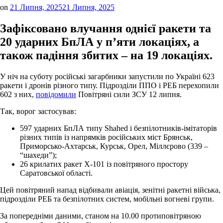
on
21 Липня, 2025
21 Липня, 2025
Зафіксовано влучання однієї ракети та
20 ударних БпЛА у п’яти локаціях, а
також падіння збитих – на 19 локаціях.
У ніч на суботу російські загарбники запустили по Україні 623
ракети і дронів різного типу. Підрозділи ППО і РЕБ перехопили
602 з них,
повідомили
Повітряні сили ЗСУ 12 липня.
Так, ворог застосував:
597 ударних БпЛА типу Shahed і безпілотників-імітаторів
різних типів із напрямків російських міст Брянськ,
Приморсько-Ахтарськ, Курськ, Орел, Міллєрово (339 –
“шахеди”);
26 крилатих ракет Х-101 із повітряного простору
Саратовської області.
Цей повітряний напад відбивали авіація, зенітні ракетні війська,
підрозділи РЕБ та безпілотних систем, мобільні вогневі групи.
За попередніми даними, станом на 10.00 протиповітряною