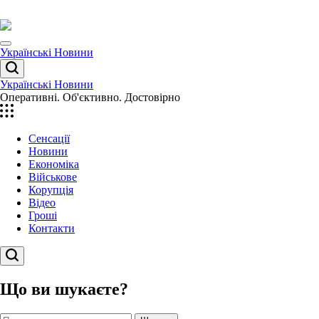
Перейти
до
вмісту
Menu
Українські Новини
Пошук
Українські Новини
Оперативні. Об'єктивно. Достовірно
Сенсації
Новини
Економіка
Військове
Корупція
Відео
Гроші
Контакти
Пошук
Що ви шукаєте?
Пошук: