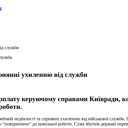
ш
ід служби
риянні ухиленню від служби
рплату керуючому справами Київради, ко
роботи.
бовій недбалості та сприянні ухиленню від військової служби. 
о “поверненню” до цивільної роботи. Сума збитків державі пере