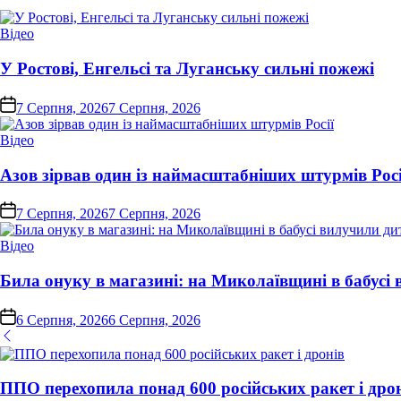
Опублікувати
Відео
у
У Ростові, Енгельсі та Луганську сильні пожежі
on
7 Серпня, 2026
7 Серпня, 2026
Опублікувати
Відео
у
Азов зірвав один із наймасштабніших штурмів Росі
on
7 Серпня, 2026
7 Серпня, 2026
Опублікувати
Відео
у
Била онуку в магазині: на Миколаївщині в бабусі
on
6 Серпня, 2026
6 Серпня, 2026
ППО перехопила понад 600 російських ракет і дро