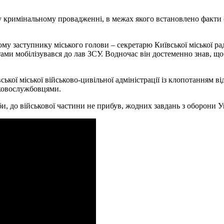
у кримінальному провадженні, в межах якого встановлено факти 
му заступнику міського голови – секретарю Київської міської ра
и мобілізувався до лав ЗСУ. Водночас він достеменно знав, що о
ської міської військово-цивільної адміністрації із клопотанням в
ьковослужбовцями.
и, до військової частини не прибув, жодних завдань з оборони У