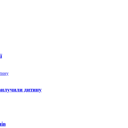
ї
 вилучили дитину
нів