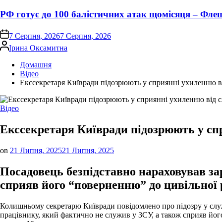
РФ готує до 100 балістичних атак щомісяця – Фле
on
7 Серпня, 2026
7 Серпня, 2026
Опубліковано
Ірина Оксамитна
Домашня
Відео
Екссекретаря Київради підозрюють у сприянні ухиленню в
Опублікувати
Відео
у
Екссекретаря Київради підозрюють у сп
on
21 Липня, 2025
21 Липня, 2025
Посадовець безпідставно нараховував за
сприяв його “поверненню” до цивільної 
Колишньому секретарю Київради повідомлено про підозру у служ
працівнику, який фактично не служив у ЗСУ, а також сприяв йог