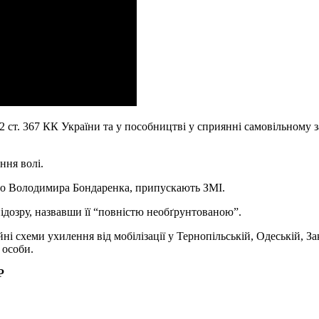
ст. 367 КК України та у пособництві у сприянні самовільному залиш
ння волі.
про Володимира Бондаренка, припускають ЗМІ.
ідозру, назвавши її “повністю необґрунтованою”.
 схеми ухилення від мобілізації у Тернопільській, Одеській, Зак
з особи.
Р