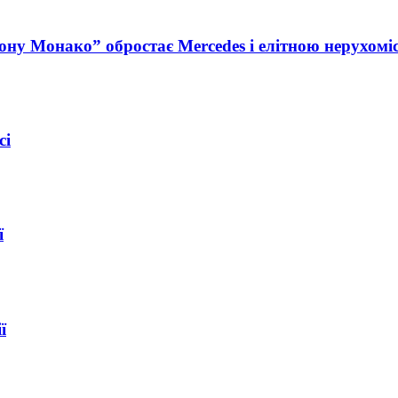
ну Монако” обростає Mercedes і елітною нерухомі
сі
ї
ї