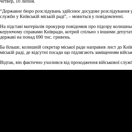
четвер, 10 липня.
“Державне бюро розслідувань здійснює досудове розслідування 
служби у Київській міській раді”, – мовиться у повідомленні.
На підставі матеріалів прокурор повідомив про підозру колишньо
керуючому справами Київради, котрий спільно з іншими депутатам
державі на понад 690 тис. гривень.
Ба більше, колишній секретар міської ради направив лист до Київ
міській раді, де відсутні посади що підлягають заміщенням війс
Відтак, він фактично ухилився від проходження військової служб