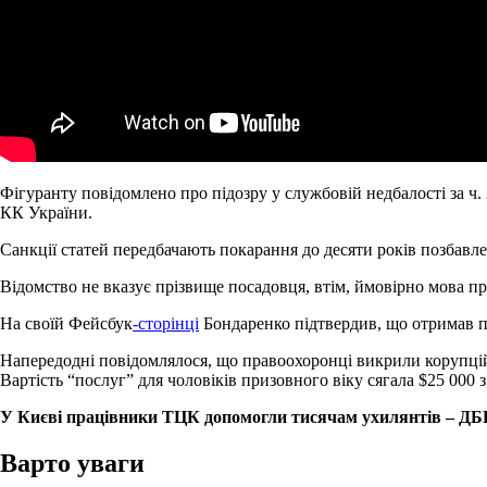
Фігуранту повідомлено про підозру у службовій недбалості за ч. 2 
КК України.
Санкції статей передбачають покарання до десяти років позбавле
Відомство не вказує прізвище посадовця, втім, ймовірно мова 
На своїй Фейсбук
-сторінці
Бондаренко підтвердив, що отримав п
Напередодні повідомлялося, що правоохоронці викрили корупційні
Вартість “послуг” для чоловіків призовного віку сягала $25 000 
У Києві працівники ТЦК допомогли тисячам ухилянтів – ДБ
Варто уваги