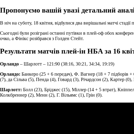
Пропонуємо вашій увазі детальний аналіз
В ніч на суботу, 18 квітня, відбулися два вирішальні матчі стадії
Сьогодні були розіграні останні путівки в плей-оф обох конфер
очко, а Фінікс розібрався з Голден Стейт.
Результати матчів плей-ін НБА за 16 кві
Орландо
– Шарлотт – 121:90 (38:16, 30:21, 34:34, 19:19)
Орландо:
Банкеро (25 + 6 передач), Ф. Вагнер (18 + 7 підборів + 6
(7), да Сільва (5), Пенда (4), Говард (3), Річардсон (2), Картер (0),
Шарлотт:
Болл (23), Бріджес (15), Міллер (14 + 5 втрат), Кніппел
Колкбреннер (2), Менн (2), Г. Вільямс (1), Грін (0).