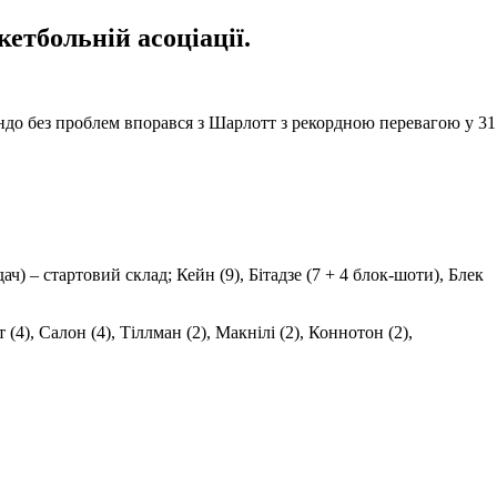
етбольній асоціації.
ндо без проблем впорався з Шарлотт з рекордною перевагою у 31
дач) – стартовий склад; Кейн (9), Бітадзе (7 + 4 блок-шоти), Блек
 (4), Салон (4), Тіллман (2), Макнілі (2), Коннотон (2),