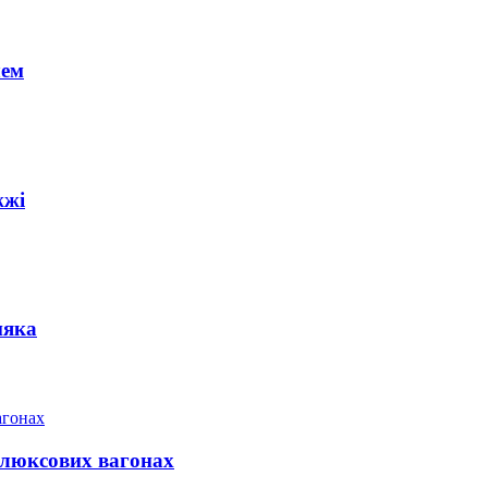
чем
жжі
няка
у люксових вагонах