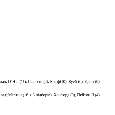
ад; О’Ніл (11), Гіллеспі (2), Коффі (0), Буей (0), Данн (0),
клад; Мелтон (16 + 8 підборів), Хорфорд (9), Пейтон II (4),