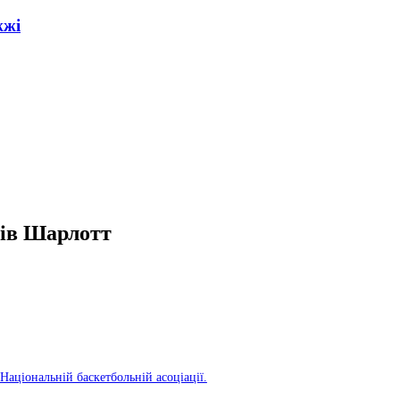
жжі
сів Шарлотт
Національній баскетбольній асоціації.