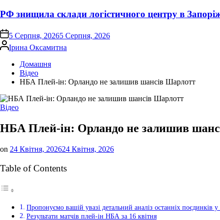
РФ знищила склади логістичного центру в Запорі
on
5 Серпня, 2026
5 Серпня, 2026
Опубліковано
Ірина Оксамитна
Домашня
Відео
НБА Плей-ін: Орландо не залишив шансів Шарлотт
Опублікувати
Відео
у
НБА Плей-ін: Орландо не залишив шан
on
24 Квітня, 2026
24 Квітня, 2026
Table of Contents
Пропонуємо вашій увазі детальний аналіз останніх поєдинків у 
Результати матчів плей-ін НБА за 16 квітня