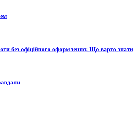
чем
боти без офіційного оформлення: Що варто знати
равдали