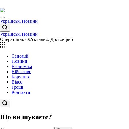
Перейти
до
вмісту
Menu
Українські Новини
Пошук
Українські Новини
Оперативні. Об'єктивно. Достовірно
Сенсації
Новини
Економіка
Військове
Корупція
Відео
Гроші
Контакти
Пошук
Що ви шукаєте?
Пошук: