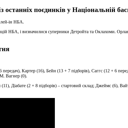
 останніх поєдинків у Національній баск
 плей-ін НБА.
енцій НБА, і визначилися суперники Детройта та Оклахоми. Орла
тня
 передач), Картер (16), Бейн (13 + 7 підборів), Саггс (12 + 6 пере
 М. Вагнер (0).
 (11), Діабате (2 + 8 підборів) – стартовий склад; Джеймс (6), Вайт