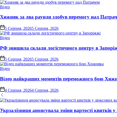
Опублікувати
Відео
у
Хижняк за два раунди здобув перемогу над Патра
on
5 Серпня, 2026
5 Серпня, 2026
Опублікувати
Відео
у
РФ знищила склади логістичного центру в Запорі
on
5 Серпня, 2026
5 Серпня, 2026
Опублікувати
Відео
у
Відео найкращих моментів переможного бою Хиж
on
4 Серпня, 2026
4 Серпня, 2026
Укрзалізниця анонсувала зміни вартості квитків 