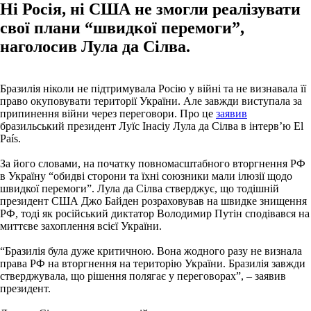
Ні Росія, ні США не змогли реалізувати
свої плани “швидкої перемоги”,
наголосив Лула да Сілва.
Бразилія ніколи не підтримувала Росію у війні та не визнавала її
право окуповувати території України. Але завжди виступала за
припинення війни через переговори. Про це
заявив
бразильський президент Луїс Інасіу Лула да Сілва в інтервʼю El
País.
За його словами, на початку повномасштабного вторгнення РФ
в Україну “обидві сторони та їхні союзники мали ілюзії щодо
швидкої перемоги”. Лула да Сілва стверджує, що тодішній
президент США Джо Байден розраховував на швидке знищення
РФ, тоді як російський диктатор Володимир Путін сподівався на
миттєве захоплення всієї України.
“Бразилія була дуже критичною. Вона жодного разу не визнала
права РФ на вторгнення на територію України. Бразилія завжди
стверджувала, що рішення полягає у переговорах”, – заявив
президент.