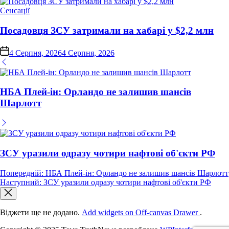
Опублікувати
Сенсації
у
Посадовця ЗСУ затримали на хабарі у $2,2 млн
on
4 Серпня, 2026
4 Серпня, 2026
НБА Плей-ін: Орландо не залишив шансів
Шарлотт
ЗСУ уразили одразу чотири нафтові об'єкти РФ
Навігація
Попередній:
НБА Плей-ін: Орландо не залишив шансів Шарлотт
Наступний:
ЗСУ уразили одразу чотири нафтові об'єкти РФ
записів
Віджети ще не додано.
Add widgets on Off-canvas Drawer
.