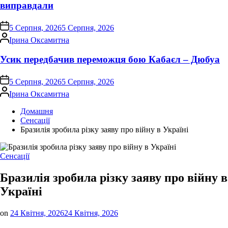
виправдали
on
5 Серпня, 2026
5 Серпня, 2026
Опубліковано
Ірина Оксамитна
Усик передбачив переможця бою Кабаєл – Дюбуа
on
5 Серпня, 2026
5 Серпня, 2026
Опубліковано
Ірина Оксамитна
Домашня
Сенсації
Бразилія зробила різку заяву про війну в Україні
Опублікувати
Сенсації
у
Бразилія зробила різку заяву про війну в
Україні
on
24 Квітня, 2026
24 Квітня, 2026