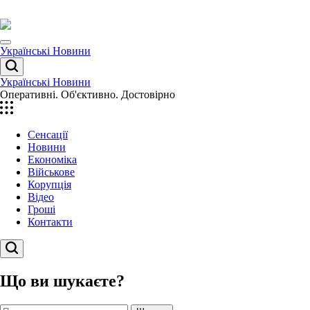
Перейти
до
вмісту
Menu
Українські Новини
Пошук
Українські Новини
Оперативні. Об'єктивно. Достовірно
Сенсації
Новини
Економіка
Військове
Корупція
Відео
Гроші
Контакти
Пошук
Що ви шукаєте?
Пошук: