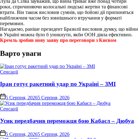
Лула да Сілва зауважив, що війна триває вже понад чотири
роки, спричиняючи колосальні людські жертви та фінансові
втрати. Він також висловив сумнів, що бойові дії припиняться
найближчим часом без зовнішнього втручання у форматі
перемовин.
Нагадаємо, раніше президент Бразилії висловив думку, що війни
в Україні можна було б уникнути, якби ООН діяла ефективно.
Кремль зробив нову заяву про переговори з Києвом
Варто уваги
Опублікувати
Сенсації
у
Іран готує ракетний удар по Україні – ЗМІ
on
5 Серпня, 2026
5 Серпня, 2026
Опублікувати
Сенсації
у
Усик передбачив переможця бою Кабаєл – Дюбуа
on
5 Серпня, 2026
5 Серпня, 2026