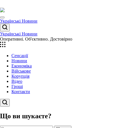
Перейти
до
вмісту
Menu
Українські Новини
Пошук
Українські Новини
Оперативні. Об'єктивно. Достовірно
Сенсації
Новини
Економіка
Військове
Корупція
Відео
Гроші
Контакти
Пошук
Що ви шукаєте?
Пошук: