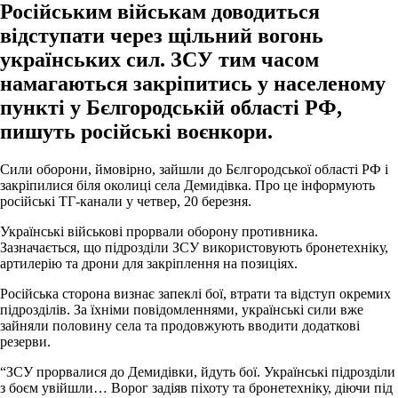
Російським військам доводиться
відступати через щільний вогонь
українських сил. ЗСУ тим часом
намагаються закріпитись у населеному
пункті у Бєлгородській області РФ,
пишуть російські воєнкори.
Сили оборони, ймовірно, зайшли до Бєлгородської області РФ і
закріпилися біля околиці села Демидівка. Про це інформують
російські ТГ-канали у четвер, 20 березня.
Українські військові прорвали оборону противника.
Зазначається, що підрозділи ЗСУ використовують бронетехніку,
артилерію та дрони для закріплення на позиціях.
Російська сторона визнає запеклі бої, втрати та відступ окремих
підрозділів. За їхніми повідомленнями, українські сили вже
зайняли половину села та продовжують вводити додаткові
резерви.
“ЗСУ прорвалися до Демидівки, йдуть бої. Українські підрозділи
з боєм увійшли… Ворог задіяв піхоту та бронетехніку, діючи під