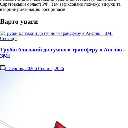
Саратовській області РФ. Там зафіксовано пожежу, вибухи та
вторинну детонацію боєприпасів.
Варто уваги
Опублікувати
Сенсації
у
Трубін близький до гучного трансферу в Англію –
ЗМІ
on
6 Серпня, 2026
6 Серпня, 2026