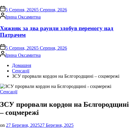
on
5 Серпня, 2026
5 Серпня, 2026
Опубліковано
Ірина Оксамитна
Хижняк за два раунди здобув перемогу над
Патрачем
on
5 Серпня, 2026
5 Серпня, 2026
Опубліковано
Ірина Оксамитна
Домашня
Сенсації
ЗСУ прорвали кордон на Бєлгородщині – соцмережі
Опублікувати
Сенсації
у
ЗСУ прорвали кордон на Бєлгородщині
– соцмережі
on
27 Березня, 2025
27 Березня, 2025