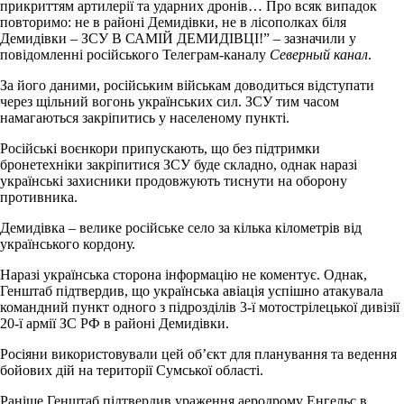
прикриттям артилерії та ударних дронів… Про всяк випадок
повторимо: не в районі Демидівки, не в лісополках біля
Демидівки – ЗСУ В САМІЙ ДЕМИДІВЦІ!” – зазначили у
повідомленні російського Телеграм-каналу
Северный канал
.
За його даними, російським військам доводиться відступати
через щільний вогонь українських сил. ЗСУ тим часом
намагаються закріпитись у населеному пункті.
Російські воєнкори припускають, що без підтримки
бронетехніки закріпитися ЗСУ буде складно, однак наразі
українські захисники продовжують тиснути на оборону
противника.
Демидівка – велике російське село за кілька кілометрів від
українського кордону.
Наразі українська сторона інформацію не коментує. Однак,
Генштаб підтвердив, що українська авіація успішно атакувала
командний пункт одного з підрозділів 3-ї мотострілецької дивізії
20-ї армії ЗС РФ в районі Демидівки.
Росіяни використовували цей об’єкт для планування та ведення
бойових дій на території Сумської області.
Раніше Генштаб підтвердив ураження аеродрому Енгельс в