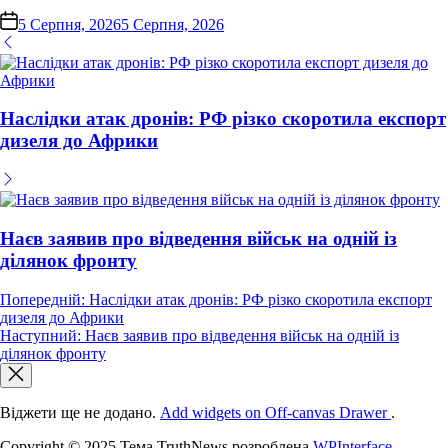
on
5 Серпня, 2026
5 Серпня, 2026
Наслідки атак дронів: РФ різко скоротила експорт
дизеля до Африки
Наєв заявив про відведення військ на одній із
ділянок фронту
Навігація
Попередній:
Наслідки атак дронів: РФ різко скоротила експорт
дизеля до Африки
записів
Наступний:
Наєв заявив про відведення військ на одній із
ділянок фронту
Віджети ще не додано.
Add widgets on Off-canvas Drawer
.
Copyright © 2025 Тема TruthNews розроблена
WPInterface
.