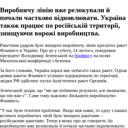
Виробничу лінію вже релокували й
почали частково відновлювати. Україна
також працює по російській території,
знищуючи ворожі виробництва.
Ракетним ударом було знищено виробничу лінію крилатих ракет
Фламінго в Україні. Про це у суботу, 14 лютого, повідомив
президент Володимир Зеленський на
брифінгу
на полях
Мюнхенської конференції з безпеки.
За його словами, Україна наразі має небагато таких ракет. Однак
днями ракети Фламінго успішно відпрацювали по території,
звідки РФ здійснює пуски балістичних ракет Орєшнік.
Зеленський додав, що “ми ще побачимо результат, але вважаємо,
що він вже є”. Саме тому важливо збільшити виробництво
Фламінго.
“У нас були технічні проблеми. Якщо між нами, то одну з наших
великих виробничих ліній було знищено ракетами –
російськими ракетами. Тепер я можу про це говорити, бо
виробництво вже релокували й почали частково відновлювати.