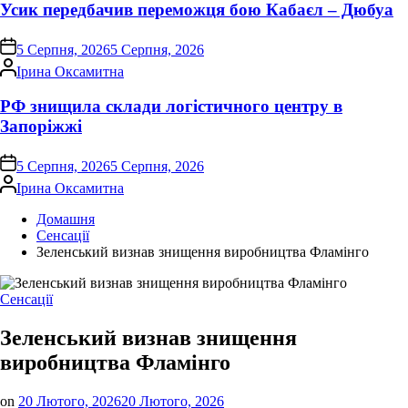
Усик передбачив переможця бою Кабаєл – Дюбуа
on
5 Серпня, 2026
5 Серпня, 2026
Опубліковано
Ірина Оксамитна
РФ знищила склади логістичного центру в
Запоріжжі
on
5 Серпня, 2026
5 Серпня, 2026
Опубліковано
Ірина Оксамитна
Домашня
Сенсації
Зеленський визнав знищення виробництва Фламінго
Опублікувати
Сенсації
у
Зеленський визнав знищення
виробництва Фламінго
on
20 Лютого, 2026
20 Лютого, 2026