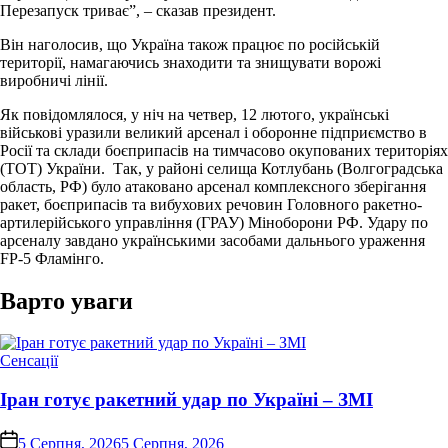
Перезапуск триває”, – сказав президент.
Він наголосив, що Україна також працює по російській
території, намагаючись знаходити та знищувати ворожі
виробничі лінії.
Як повідомлялося, у ніч на четвер, 12 лютого, українські
військові уразили великий арсенал і оборонне підприємство в
Росії та склади боєприпасів на тимчасово окупованих територіях
(ТОТ) України. Так, у районі селища Котлубань (Волгоградська
область, РФ) було атаковано арсенал комплексного зберігання
ракет, боєприпасів та вибухових речовин Головного ракетно-
артилерійського управління (ГРАУ) Міноборони РФ. Удару по
арсеналу завдано українськими засобами дальнього ураження
FP-5 Фламінго.
Варто уваги
Опублікувати
Сенсації
у
Іран готує ракетний удар по Україні – ЗМІ
on
5 Серпня, 2026
5 Серпня, 2026