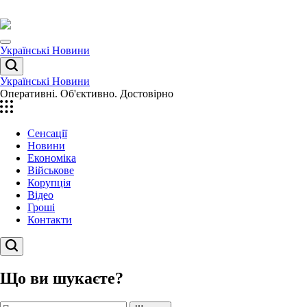
Перейти
до
вмісту
Menu
Українські Новини
Пошук
Українські Новини
Оперативні. Об'єктивно. Достовірно
Сенсації
Новини
Економіка
Військове
Корупція
Відео
Гроші
Контакти
Пошук
Що ви шукаєте?
Пошук: