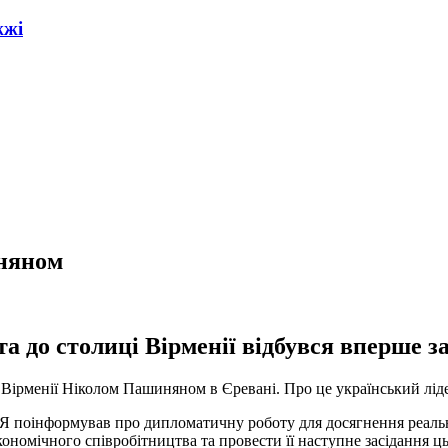
жжі
иняном
а до столиці Вірменії відбувся вперше за
 Вірменії Ніколом Пашиняном в Єревані. Про це український лід
. Я поінформував про дипломатичну роботу для досягнення реаль
ономічного співробітництва та провести її наступне засідання цьо