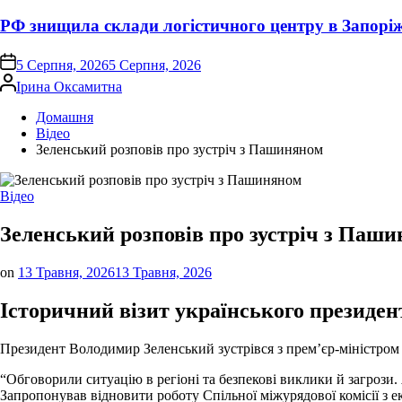
РФ знищила склади логістичного центру в Запорі
on
5 Серпня, 2026
5 Серпня, 2026
Опубліковано
Ірина Оксамитна
Домашня
Відео
Зеленський розповів про зустріч з Пашиняном
Опублікувати
Відео
у
Зеленський розповів про зустріч з Паш
on
13 Травня, 2026
13 Травня, 2026
Історичний візит українського президент
Президент Володимир Зеленський зустрівся з прем’єр-міністром
“Обговорили ситуацію в регіоні та безпекові виклики й загрози
Запропонував відновити роботу Спільної міжурядової комісії з ек