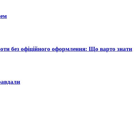
чем
боти без офіційного оформлення: Що варто знати
равдали