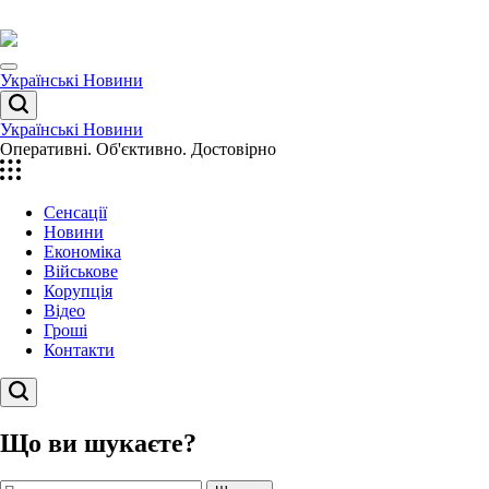
Перейти
до
вмісту
Menu
Українські Новини
Пошук
Українські Новини
Оперативні. Об'єктивно. Достовірно
Сенсації
Новини
Економіка
Військове
Корупція
Відео
Гроші
Контакти
Пошук
Що ви шукаєте?
Пошук: