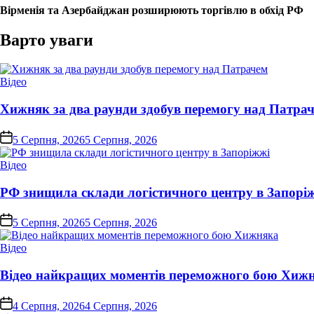
Вірменія та Азербайджан розширюють торгівлю в обхід РФ
Варто уваги
Опублікувати
Відео
у
Хижняк за два раунди здобув перемогу над Патра
on
5 Серпня, 2026
5 Серпня, 2026
Опублікувати
Відео
у
РФ знищила склади логістичного центру в Запорі
on
5 Серпня, 2026
5 Серпня, 2026
Опублікувати
Відео
у
Відео найкращих моментів переможного бою Хиж
on
4 Серпня, 2026
4 Серпня, 2026