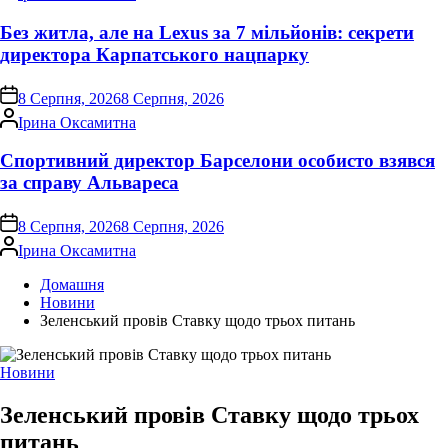
Без житла, але на Lexus за 7 мільйонів: секрети
директора Карпатського нацпарку
on
8 Серпня, 2026
8 Серпня, 2026
Опубліковано
Ірина Оксамитна
Спортивний директор Барселони особисто взявся
за справу Альвареса
on
8 Серпня, 2026
8 Серпня, 2026
Опубліковано
Ірина Оксамитна
Домашня
Новини
Зеленський провів Ставку щодо трьох питань
Опублікувати
Новини
у
Зеленський провів Ставку щодо трьох
питань