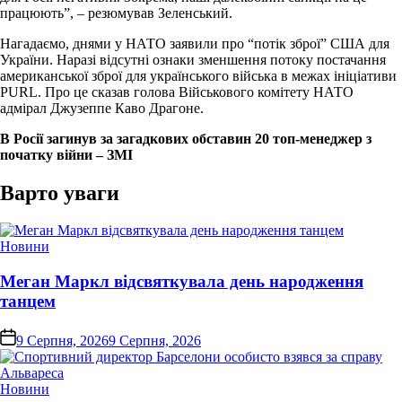
працюють”, – резюмував Зеленський.
Нагадаємо, днями у НАТО заявили про “потік зброї” США для
України. Наразі відсутні ознаки зменшення потоку постачання
американської зброї для українського війська в межах ініціативи
PURL. Про це сказав голова Військового комітету НАТО
адмірал Джузеппе Каво Драгоне.
В Росії загинув за загадкових обставин 20 топ-менеджер з
початку війни – ЗМІ
Варто уваги
Опублікувати
Новини
у
Меган Маркл відсвяткувала день народження
танцем
on
9 Серпня, 2026
9 Серпня, 2026
Опублікувати
Новини