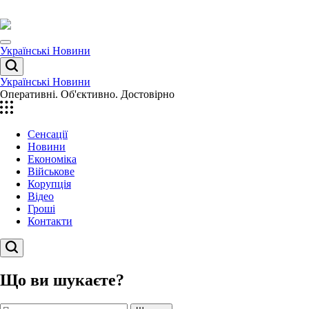
Перейти
до
вмісту
Menu
Українські Новини
Пошук
Українські Новини
Оперативні. Об'єктивно. Достовірно
Сенсації
Новини
Економіка
Військове
Корупція
Відео
Гроші
Контакти
Пошук
Що ви шукаєте?
Пошук: