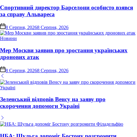
у
Спортивний директор Барселони особисто взявся
за справу Альвареса
on
8 Серпня, 2026
8 Серпня, 2026
Опублікувати
Новини
у
Мер Москви заявив про зростання українських
дронових атак
on
8 Серпня, 2026
8 Серпня, 2026
Зеленський відповів Венсу на заяву про
скорочення допомоги Україні
НБА: Шульга допоміг Бостону розгромити