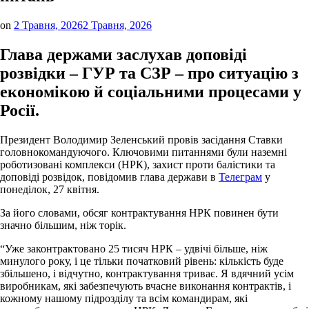
on
2 Травня, 2026
2 Травня, 2026
Глава держами заслухав доповіді
розвідки – ГУР та СЗР – про ситуацію з
економікою й соціальними процесами у
Росії.
Президент Володимир Зеленський провів засідання Ставки
головнокомандуючого. Ключовими питаннями були наземні
роботизовані комплекси (НРК), захист проти балістики та
доповіді розвідок, повідомив глава держави в
Телеграм
у
понеділок, 27 квітня.
За його словами, обсяг контрактування НРК повинен бути
значно більшим, ніж торік.
“Уже законтрактовано 25 тисяч НРК – удвічі більше, ніж
минулого року, і це тільки початковий рівень: кількість буде
збільшено, і відчутно, контрактування триває. Я вдячний усім
виробникам, які забезпечують вчасне виконання контрактів, і
кожному нашому підрозділу та всім командирам, які