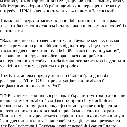
масштабують використання НРК. Доручив Генеральному штабу і
Міністерству оборони України щомісячно перевіряти реальну
потребу в НРК і рівень постачання”, – написав Зеленський.
Також глава держви заслухав доповіді щодо постачання ракет
для антибалістичних систем і стану виконання домовленостей із
партнерами.
“Важливо, щоб на травень постачання було не менше, ніж ми
вже отримали на рівні обіцянок від партнерів, і це пряме
завдання для наших дипломатів і військового командування”, –
наголосив він і дода, що обговорювався стан робіт по
альтернативних засобах антибалістичного захисту, які є доступні
у світі та власних, українських розробок.
Третім питанням порядку денного Ставки були доповіді
розвідки – ГУР та СЗР – про ситуацію з економікою й
соціальними процесами у Росії.
“ГУР і Служба зовнішньої розвідки України ґрунтовно доповіли
щодо стану економіки й соціальних процесів у Росії після
першого кварталу цього року: фіксуємо суттєве погіршення
ключових показників та помітні російські експортні втрати.
Попри намагання російського керівництва використати війну в
Ірані для виправлення фінансової ситуації, реальні результати
для Росії негативні. Зокрема, наші далекобійні санкції на це