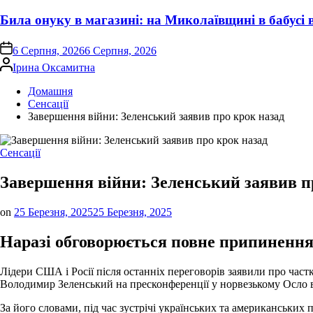
Била онуку в магазині: на Миколаївщині в бабусі
on
6 Серпня, 2026
6 Серпня, 2026
Опубліковано
Ірина Оксамитна
Домашня
Сенсації
Завершення війни: Зеленський заявив про крок назад
Опублікувати
Сенсації
у
Завершення війни: Зеленський заявив п
on
25 Березня, 2025
25 Березня, 2025
Наразі обговорюється повне припинення 
Лідери США і Росії після останніх переговорів заявили про част
Володимир Зеленський на пресконференції у норвезькому Осло в 
За його словами, під час зустрічі українських та американськ