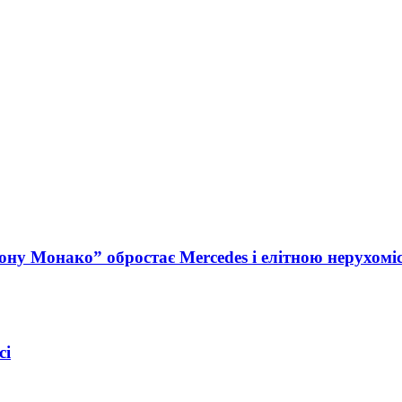
ну Монако” обростає Mercedes і елітною нерухомі
сі