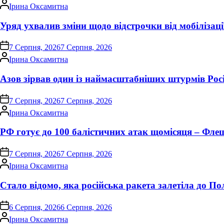
Опубліковано
Ірина Оксамитна
Уряд ухвалив зміни щодо відстрочки від мобілізаці
on
7 Серпня, 2026
7 Серпня, 2026
Опубліковано
Ірина Оксамитна
Азов зірвав один із наймасштабніших штурмів Росі
on
7 Серпня, 2026
7 Серпня, 2026
Опубліковано
Ірина Оксамитна
РФ готує до 100 балістичних атак щомісяця – Фле
on
7 Серпня, 2026
7 Серпня, 2026
Опубліковано
Ірина Оксамитна
Стало відомо, яка російська ракета залетіла до П
on
6 Серпня, 2026
6 Серпня, 2026
Опубліковано
Ірина Оксамитна