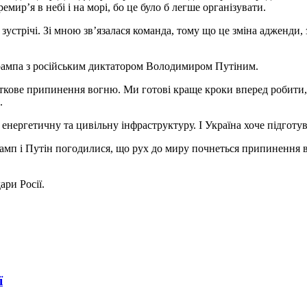
ир’я в небі і на морі, бо це було б легше організувати.
зустрічі. Зі мною зв’язалася команда, тому що це зміна адженди,
рампа з російським диктатором Володимиром Путіним.
сткове припинення вогню. Ми готові краще кроки вперед робити, 
.
енергетичну та цивільну інфраструктуру. І Україна хоче підготув
амп і Путін погодилися, що рух до миру почнеться припинення в
ри Росії.
ї