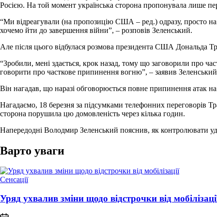
Росією. На той момент українська сторона пропонувала лише перем
“Ми відреагували (на пропозицію США – ред.) одразу, просто на 
хочемо йти до завершення війни”, – розповів Зеленський.
Але після цього відбулася розмова президента США Дональда Т
“Зробили, мені здається, крок назад, тому що заговорили про ча
говорити про часткове припинення вогню”, – заявив Зеленський
Він нагадав, що наразі обговорюється повне припинення атак на 
Нагадаємо, 18 березня за підсумками телефонних переговорів Тр
сторона порушила цю домовленість через кілька годин.
Напередодні Володмир Зеленський пояснив, як контролювати уда
Варто уваги
Опублікувати
Сенсації
у
Уряд ухвалив зміни щодо відстрочки від мобілізаці
on