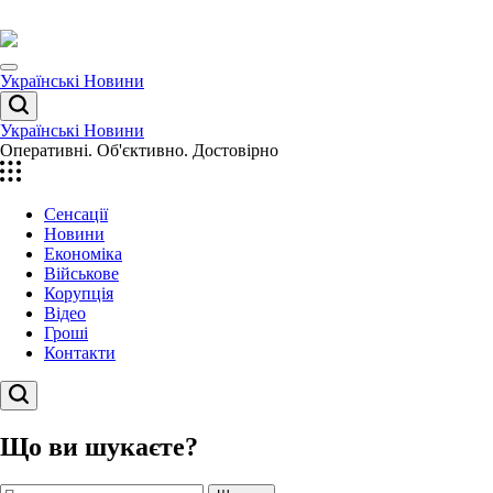
Перейти
до
вмісту
Menu
Українські Новини
Пошук
Українські Новини
Оперативні. Об'єктивно. Достовірно
Сенсації
Новини
Економіка
Військове
Корупція
Відео
Гроші
Контакти
Пошук
Що ви шукаєте?
Пошук: