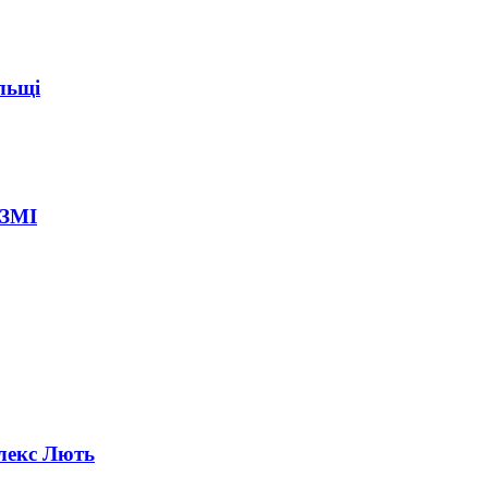
ольщі
 ЗМІ
лекс Лють