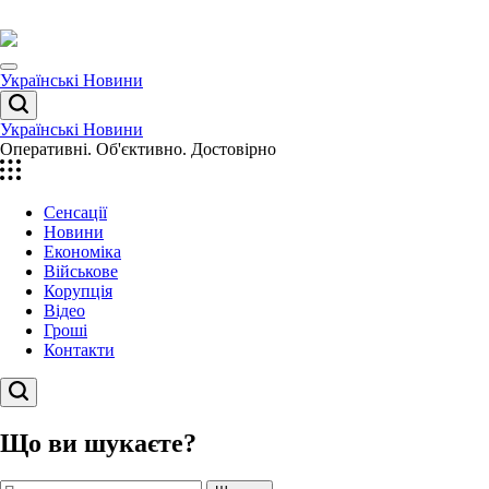
Перейти
до
вмісту
Menu
Українські Новини
Пошук
Українські Новини
Оперативні. Об'єктивно. Достовірно
Сенсації
Новини
Економіка
Військове
Корупція
Відео
Гроші
Контакти
Пошук
Що ви шукаєте?
Пошук: