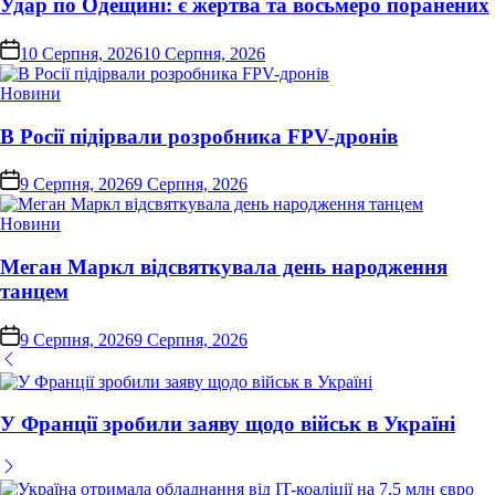
Удар по Одещині: є жертва та восьмеро поранених
on
10 Серпня, 2026
10 Серпня, 2026
Опублікувати
Новини
у
В Росії підірвали розробника FPV-дронів
on
9 Серпня, 2026
9 Серпня, 2026
Опублікувати
Новини
у
Меган Маркл відсвяткувала день народження
танцем
on
9 Серпня, 2026
9 Серпня, 2026
У Франції зробили заяву щодо військ в Україні