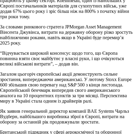
працюють у цьому секторі. Rheinmetall, один із найбільших у
Європі постачальників матеріалів для сухопутних військ, уже
додав 67% цього року і зріс більш ніж на 800% з початку війни
три роки тому.
За словами ринкового стратега JPMorgan Asset Management
Вінсента Джувінса, витрати на державну оборону різко зростуть
найближчими роками, навіть якщо в Україні буде перемир’я
2025 року.
“Відчувається широкий консенсус щодо того, що Європа
повинна взяти своє майбутнє у власні руки, і що очікуються
великі військові витрати”, – додав він.
Загалом цьогоріч європейські акції демонструють сильне
зростання, випереджаючи американські. У лютому Stoxx Europe
600 збільшив свою перевагу над S&P 500 з кінця листопада.
Європейський бенчмарк випередив свого американського
аналога на 10 процентних пунктів за три місяці. Перспектива
миру в Україні стала одним із драйверів ралі.
Як заявив генеральний директор компанії BAE Systems Чарльз
Вудберн, найбільшого виробника зброї в Європі, витрати на
оборону за останній рік продовжували зростати.
Британський підрядник у сфері аерокосмічної та оборонної