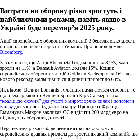
Витрати на оборону різко зростуть і
найближчими роками, навіть якщо в
Україні буде перемир’я 2025 року.
Акції європейських оборонних компаній 3 березня різко зросли
на тлі планів щодо озброєння України. Про це повідомляє
Bloomberg.
Зазначається, що Акції Rheinmetall підскочили на 8,9%, Saab
зросли на 11%, а Dassault Aviation додали 15%. Кошик
європейських оборонних акцій Goldman Sachs зріс на 16% до
нового рекорду, збільшивши свій річний приріст до 63%.
Як відомо, Велика Британія і Франція намагаються створити те,
що прем’єр-міністр Великої Британії Кір Стармер назвав
“коаліцією охочих” для участі в миротворчих силах і допомоги
Києву
для міцності будь-якого миру. Президент Франції
Еммануель Макрон закликав ЄС виділити 200 млрд євро на
підвищення обороноздатності.
Перспектива різкого збільшення витрат на оборону в
європейських країнах призвела до зростання акцій компаній, що