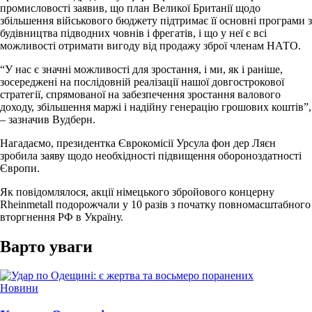
промисловості заявив, що план Великої Британії щодо
збільшення військового бюджету підтримає її основні програми з
будівництва підводних човнів і фрегатів, і що у неї є всі
можливості отримати вигоду від продажу зброї членам НАТО.
“У нас є значні можливості для зростання, і ми, як і раніше,
зосереджені на послідовній реалізації нашої довгострокової
стратегії, спрямованої на забезпечення зростання валового
доходу, збільшення маржі і надійну генерацію грошових коштів”,
– зазначив Вудберн.
Нагадаємо, президентка Єврокомісії Урсула фон дер Ляєн
зробила заяву щодо необхідності підвищення обороноздатності
Європи.
Як повідомлялося, акції німецького збройового концерну
Rheinmetall подорожчали у 10 разів з початку повномасштабного
вторгнення РФ в Україну.
Варто уваги
Опублікувати
Новини
у