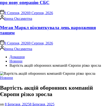
про нову операцію СБС
on
9 Серпня, 2026
9 Серпня, 2026
Опубліковано
Ірина Оксамитна
Меган Маркл відсвяткувала день народження
танцем
on
9 Серпня, 2026
9 Серпня, 2026
Опубліковано
Ірина Оксамитна
Домашня
Новини
Вартість акцій оборонних компаній Європи різко зросла
Опублікувати
Новини
у
Вартість акцій оборонних компаній
Європи різко зросла
on
8 Березня, 2025
8 Березня, 2025