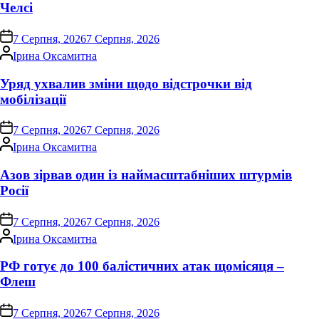
Челсі
on
7 Серпня, 2026
7 Серпня, 2026
Опубліковано
Ірина Оксамитна
Уряд ухвалив зміни щодо відстрочки від
мобілізації
on
7 Серпня, 2026
7 Серпня, 2026
Опубліковано
Ірина Оксамитна
Азов зірвав один із наймасштабніших штурмів
Росії
on
7 Серпня, 2026
7 Серпня, 2026
Опубліковано
Ірина Оксамитна
РФ готує до 100 балістичних атак щомісяця –
Флеш
on
7 Серпня, 2026
7 Серпня, 2026