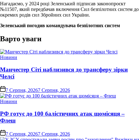
Нагадаємо, у 2024 році Зеленський підписав законопроєкт
№11507, який передбачав включення Сил безпілотних систем до
окремих родів сил Збройних сил України.
Зеленський погодив командувача безпілотних систем
Варто уваги
Опублікувати
Новини
у
Манчестер Сіті наблизився до трансферу зірки
Челсі
on
7 Серпня, 2026
7 Серпня, 2026
Опублікувати
Новини
у
РФ готує до 100 балістичних атак щомісяця –
Флеш
on
7 Серпня, 2026
7 Серпня, 2026