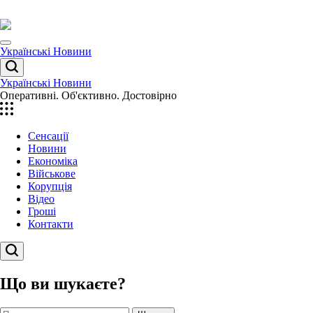
Перейти
до
вмісту
Menu
Українські Новини
Пошук
Українські Новини
Оперативні. Об'єктивно. Достовірно
Сенсації
Новини
Економіка
Військове
Корупція
Відео
Гроші
Контакти
Пошук
Що ви шукаєте?
Пошук: