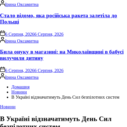
Опубліковано
Ірина Оксамитна
Стало відомо, яка російська ракета залетіла до
Польщі
on
6 Серпня, 2026
6 Серпня, 2026
Опубліковано
Ірина Оксамитна
Била онуку в магазині: на Миколаївщині в бабусі
вилучили дитину
on
6 Серпня, 2026
6 Серпня, 2026
Опубліковано
Ірина Оксамитна
Домашня
Новини
В Україні відзначатимуть День Сил безпілотних систем
Опублікувати
Новини
у
В Україні відзначатимуть День Сил
безпілотних систем