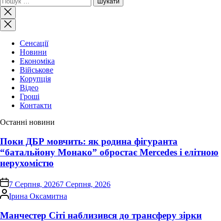
Закрити
пошук
Сенсації
Новини
Економіка
Військове
Корупція
Відео
Гроші
Контакти
Останні новини
Поки ДБР мовчить: як родина фігуранта
“батальйону Монако” обростає Mercedes і елітною
нерухомістю
on
7 Серпня, 2026
7 Серпня, 2026
Опубліковано
Ірина Оксамитна
Манчестер Сіті наблизився до трансферу зірки