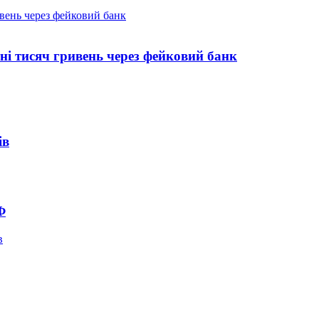
ні тисяч гривень через фейковий банк
ів
Ф
в