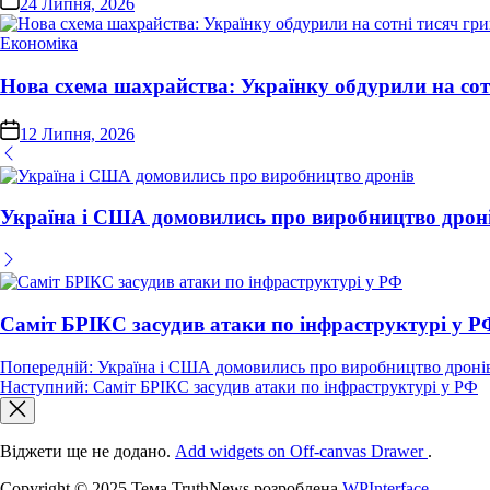
24 Липня, 2026
Опублікувати
Економіка
у
Нова схема шахрайства: Українку обдурили на сот
on
12 Липня, 2026
Україна і США домовились про виробництво дрон
Саміт БРІКС засудив атаки по інфраструктурі у Р
Навігація
Попередній:
Україна і США домовились про виробництво дроні
Наступний:
Саміт БРІКС засудив атаки по інфраструктурі у РФ
записів
Віджети ще не додано.
Add widgets on Off-canvas Drawer
.
Copyright © 2025 Тема TruthNews розроблена
WPInterface
.