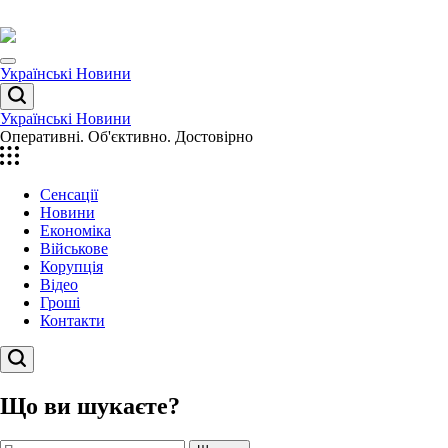
Перейти
до
вмісту
Menu
Українські Новини
Пошук
Українські Новини
Оперативні. Об'єктивно. Достовірно
Сенсації
Новини
Економіка
Військове
Корупція
Відео
Гроші
Контакти
Пошук
Що ви шукаєте?
Пошук: