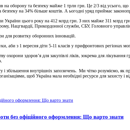
лив на оборону та безпеку майже 1 трлн грн. Це 2/3 від усього, 
а безпеку на 34% більше коштів. А ьогодні уряд приймає законоп
 України цього року на 412 млрд грн. З них майже 311 млрд гр
у, Нацгвардії, Прикордонної служби, СБУ, Головного управління
ри для розвитку оборонних інновацій.
ауки, аби з 1 вересня діти 5-11 класів у прифронтових регіонах м
тву охорони здоров’я для закупівлі ліків, зокрема для лікуванн
.
у і збільшення внутрішніх запозичень. Ми чітко розуміємо, як п
анізаціями, щоб Україна мала необхідні ресурси для захисту і в
боти без офіційного оформлення: Що варто знати