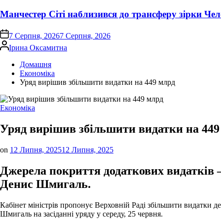
Манчестер Сіті наблизився до трансферу зірки Чел
on
7 Серпня, 2026
7 Серпня, 2026
Опубліковано
Ірина Оксамитна
Домашня
Економіка
Уряд вирішив збільшити видатки на 449 млрд
Опублікувати
Економіка
у
Уряд вирішив збільшити видатки на 449
on
12 Липня, 2025
12 Липня, 2025
Джерела покриття додаткових видатків –
Денис Шмигаль.
Кабінет міністрів пропонує Верховній Раді збільшити видатки де
Шмигаль на засіданні уряду у середу, 25 червня.