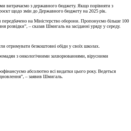
що ми витрачаємо з державного бюджету. Якщо порівняти з
роєкт щодо змін до Державного бюджету на 2025 рік.
н передбачено на Міністерство оборони. Пропонуємо більше 100
 розвідки”, – сказав Шмигаль на засіданні уряду у середу.
огли отримувати безкоштовні обіди у своїх школах.
я громадян з онкологічними захворюваннями, вірусними
рофінансуємо абсолютно всі видатки цього року. Ведеться
ідновлення”, – заявив Шмигаль.