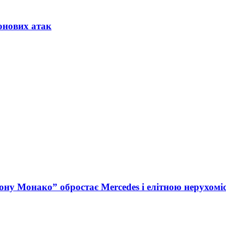
онових атак
ну Монако” обростає Mercedes і елітною нерухомі