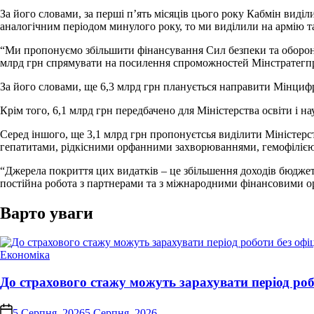
За його словами, за перші п’ять місяців цього року Кабмін виді
аналогічним періодом минулого року, то ми виділили на армію т
“Ми пропонуємо збільшити фінансування Сил безпеки та оборони
млрд грн спрямувати на посилення спроможностей Мінстратегпром
За його словами, ще 6,3 млрд грн планується направити Мінциф
Крім того, 6,1 млрд грн передбачено для Міністерства освіти і н
Серед іншого, ще 3,1 млрд грн пропонуєтсья виділити Міністерс
гепатитами, рідкісними орфанними захворюваннями, гемофілією
“Джерела покриття цих видатків – це збільшення доходів бюджет
постійна робота з партнерами та з міжнародними фінансовими орг
Варто уваги
Опублікувати
Економіка
у
До страхового стажу можуть зарахувати період ро
on
5 Серпня, 2026
5 Серпня, 2026