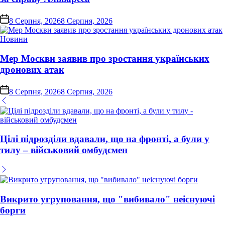
on
8 Серпня, 2026
8 Серпня, 2026
Опублікувати
Новини
у
Мер Москви заявив про зростання українських
дронових атак
on
8 Серпня, 2026
8 Серпня, 2026
Цілі підрозділи вдавали, що на фронті, а були у
тилу – військовий омбудсмен
Викрито угруповання, що "вибивало" неіснуючі
борги