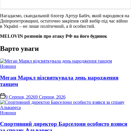
Нагадаємо, скандальний блогер Артур Бабіч, який народився на
Дніпропетровщині, остаточно закріпив свій вибір під час війни
в Україні – не лише політичний, а й особистий.
MELOVIN розповів про атаку РФ на його будинок
Варто уваги
Опублікувати
Новини
у
Меган Маркл відсвяткувала день народження
танцем
on
9 Серпня, 2026
9 Серпня, 2026
Опублікувати
Новини
у
Спортивний директор Барселони особисто взявся
за справу Альвареса