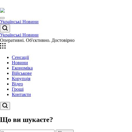
Перейти
до
вмісту
Menu
Українські Новини
Пошук
Українські Новини
Оперативні. Об'єктивно. Достовірно
Сенсації
Новини
Економіка
Військове
Корупція
Відео
Гроші
Контакти
Пошук
Що ви шукаєте?
Пошук: