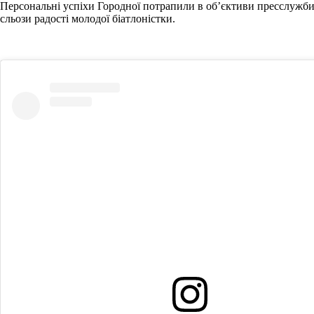
Персональні успіхи Городної потрапили в об’єктиви пресслужби
сльози радості молодої біатлоністки.