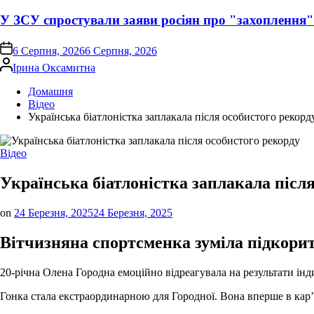
У ЗСУ спростували заяви росіян про "захоплення
on
6 Серпня, 2026
6 Серпня, 2026
Опубліковано
Ірина Оксамитна
Домашня
Відео
Українська біатлоністка заплакала після особистого рекорд
Опублікувати
Відео
у
Українська біатлоністка заплакала післ
on
24 Березня, 2025
24 Березня, 2025
Вітчизняна спортсменка зуміла підкорити
20-річна Олена Городна емоційно відреагувала на результати інд
Гонка стала екстраординарною для Городної. Вона вперше в кар’єр