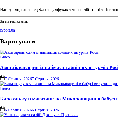
Нагадаємо, словенец Фак тріумфував у чоловічій гонці у Поклюц
За матеріалами:
iSport.ua
Варто уваги
Опублікувати
Відео
у
Азов зірвав один із наймасштабніших штурмів Росі
on
7 Серпня, 2026
7 Серпня, 2026
Опублікувати
Відео
у
Била онуку в магазині: на Миколаївщині в бабусі
on
6 Серпня, 2026
6 Серпня, 2026