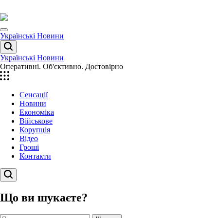
Перейти
до
вмісту
Menu
Українські Новини
Пошук
Українські Новини
Оперативні. Об'єктивно. Достовірно
Сенсації
Новини
Економіка
Військове
Корупція
Відео
Гроші
Контакти
Пошук
Що ви шукаєте?
Пошук: