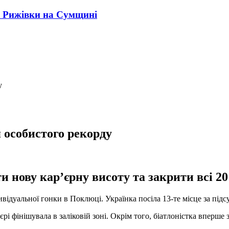
" Рижівки на Сумщині
у
я особистого рекорду
 нову кар’єрну висоту та закрити всі 20
ивідуальної гонки в Поклюці. Українка посіла 13-те місце за під
і фінішувала в заліковій зоні. Окрім того, біатлоністка вперше 