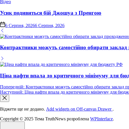
Опублікувати
Відео
у
Усик подивиться бій Джошуа з Пренгою
on
6 Серпня, 2026
6 Серпня, 2026
Контрактники можуть самостійно обирати заклад
Ціна нафти впала до критичного мінімуму для бю
Навігація
Попередній:
Контрактники можуть самостійно обирати заклад 
Наступний:
Ціна нафти впала до критичного мінімуму для бюд
записів
Віджети ще не додано.
Add widgets on Off-canvas Drawer
.
Copyright © 2025 Тема TruthNews розроблена
WPInterface
.