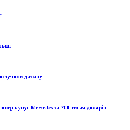
ш
ольщі
 вилучили дитину
іонер купує Mercedes за 200 тисяч доларів