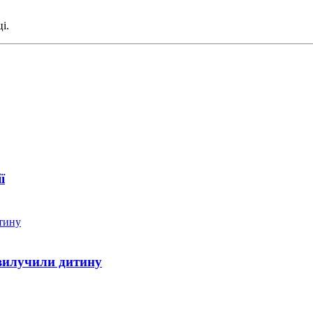
і.
ї
 вилучили дитину