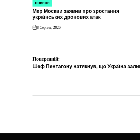
НОВИНИ
ОПУБЛІКУВАТИ
Мер Москви заявив про зростання
У
українських дронових атак
8 Серпня, 2026
on
Навігація
Попередній:
Шеф Пентагону натякнув, що Україна зали
записів