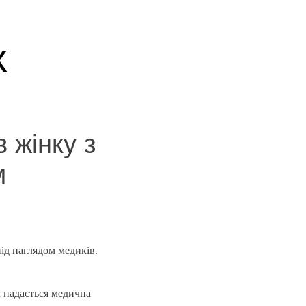
х
 жінку з
м
ід наглядом медиків.
м надається медична