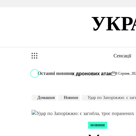
Перейти
до
УКР
вмісту
Сенсації
Останні новини
про зростання українських дронових атак
8 Серпня, 2026
on
Оп
Домашня
Новини
Удар по Запоріжжю: є заг
НОВИНИ
ОПУБЛІКУВАТИ
У