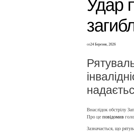
Удар 
загиб
on
24 Березня, 2026
Рятуваль
інвалідні
надаєтьс
Внаслідок обстрілу За
Про це
повідомив
голо
Зазначається, що рятув