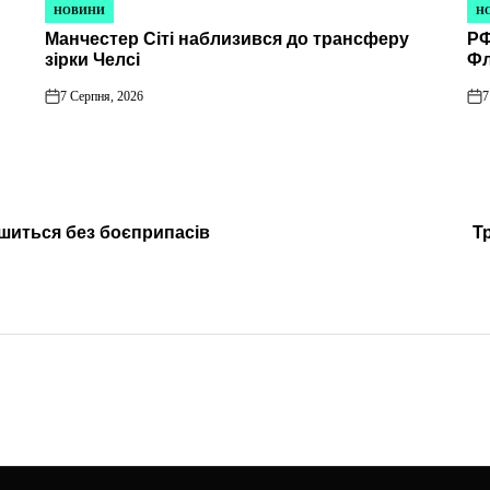
НОВИНИ
Н
ОПУБЛІКУВАТИ
ОП
Манчестер Сіті наблизився до трансферу
РФ
У
У
зірки Челсі
Ф
7 Серпня, 2026
7
on
on
шиться без боєприпасів
Т