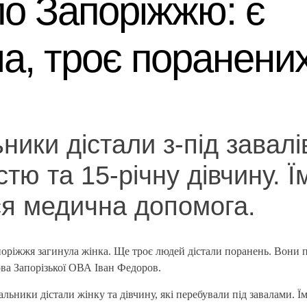
по Запоріжжю: є
ла, троє поранени
ники дістали з-під завалів
стю та 15-річну дівчину. Ї
я медична допомога.
поріжжя загинула жінка. Ще троє людей дістали поранень. Вони п
ва Запорізької ОВА Іван Федоров.
альники дістали жінку та дівчину, які перебували під завалами. Ї