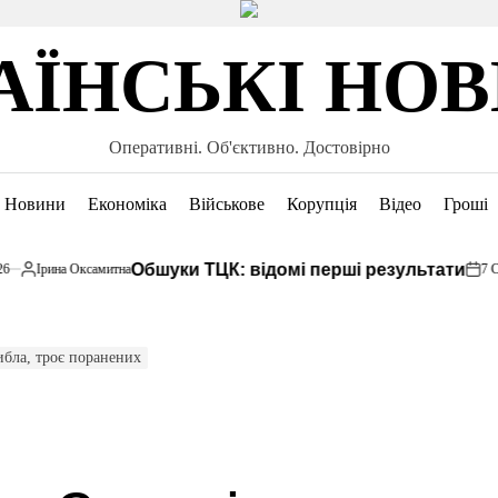
АЇНСЬКІ НО
Оперативні. Об'єктивно. Достовірно
Новини
Економіка
Військове
Корупція
Відео
Гроші
Обшуки ТЦК: відомі перші результати
Ірина Оксамитна
7 Серпня
убліковано
on
ибла, троє поранених