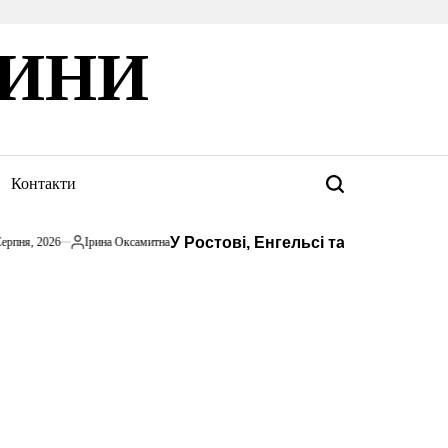
ВИНИ
Контакти
Пошук
У Ростові, Енгельсі та Луганську силь
, 2026
Ірина Оксамитна
Опубліковано