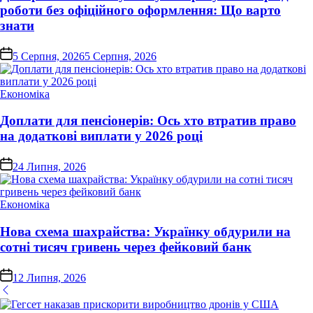
роботи без офіційного оформлення: Що варто
знати
on
5 Серпня, 2026
5 Серпня, 2026
Опублікувати
Економіка
у
Доплати для пенсіонерів: Ось хто втратив право
на додаткові виплати у 2026 році
on
24 Липня, 2026
Опублікувати
Економіка
у
Нова схема шахрайства: Українку обдурили на
сотні тисяч гривень через фейковий банк
on
12 Липня, 2026