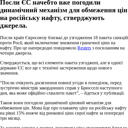
Посли ЄС начебто вже погодили
динамічний механізм для обмеження цін
на російську нафту, стверджують
джерела.
Посли країн Євросоюзу близькі до узгодження 18 пакета санкцій
проти Росії, який включатиме зниження граничної ціни на
нафту. Про це напередодні повідомило
Reuters
з посиланням на
чотири джерела.
Стверджується, що всі елементи пакета узгоджені, але в однієї
держави ЄС все ще є технічні застереження щодо нового
значення.
“Посли очікують досягнення повної угоди в понеділок, перед
зустріччю міністрів закордонних справ у Брюсселі наступного
дня, яка може офіційно схвалити пакет”, – йдеться у публікації.
Також вони погодили динамічний ціновий механізм для
обмеження цін. Мова йде про плаваючу ціну на російську нафту
на рівні 15% нижче від ринкової ціни сирої нафти за попередні
три місяці.
За даними одного з джерел, початкова ціна становитиме близько