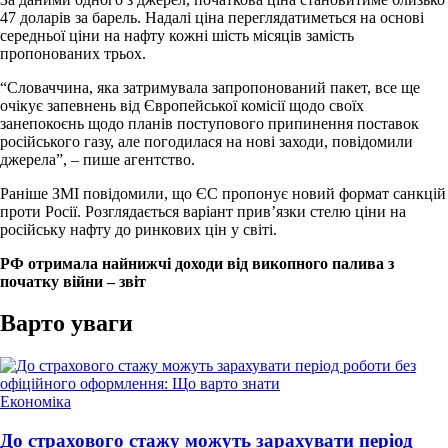
47 доларів за барель. Надалі ціна переглядатиметься на основі
середньої ціни на нафту кожні шість місяців замість
пропонованих трьох.
“Словаччина, яка затримувала запропонований пакет, все ще
очікує запевнень від Європейської комісії щодо своїх
занепокоєнь щодо планів поступового припинення поставок
російського газу, але погодилася на нові заходи, повідомили
джерела”, – пише агентство.
Раніше ЗМІ повідомили, що ЄС пропонує новий формат санкцій
проти Росії. Розглядається варіант прив’язки стелю ціни на
російську нафту до ринкових цін у світі.
РФ отримала найнижчі доходи від викопного палива з
початку війни – звіт
Варто уваги
Опублікувати
Економіка
у
До страхового стажу можуть зарахувати період