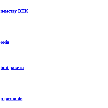
риємству ВПК
онів
нні ракети
 розповів