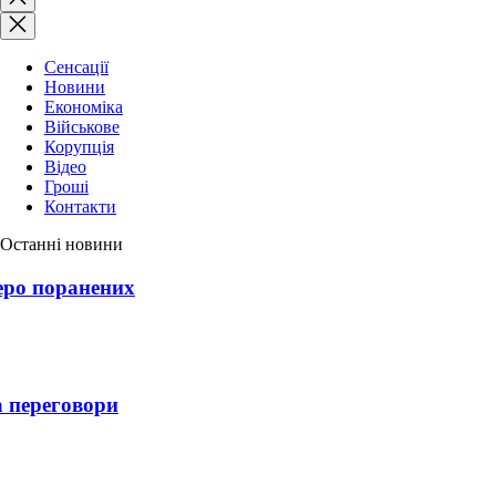
пошук
Сенсації
Новини
Економіка
Військове
Корупція
Відео
Гроші
Контакти
Останні новини
ро поранених
 переговори