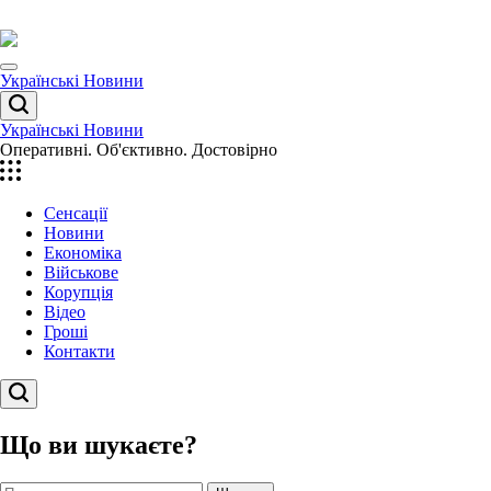
Перейти
до
вмісту
Menu
Українські Новини
Пошук
Українські Новини
Оперативні. Об'єктивно. Достовірно
Сенсації
Новини
Економіка
Військове
Корупція
Відео
Гроші
Контакти
Пошук
Що ви шукаєте?
Пошук: