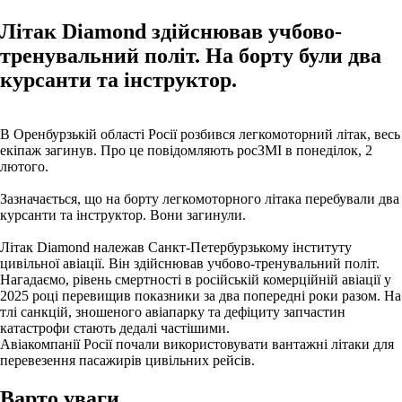
Літак Diamond здійснював учбово-
тренувальний політ. На борту були два
курсанти та інструктор.
В Оренбурзькій області Росії розбився легкомоторний літак, весь
екіпаж загинув. Про це повідомляють росЗМІ в понеділок, 2
лютого.
Зазначається, що на борту легкомоторного літака перебували два
курсанти та інструктор. Вони загинули.
Літак Diamond належав Санкт-Петербурзькому інституту
цивільної авіації. Він здійснював учбово-тренувальний політ.
Нагадаємо, рівень смертності в російській комерційній авіації у
2025 році перевищив показники за два попередні роки разом. На
тлі санкцій, зношеного авіапарку та дефіциту запчастин
катастрофи стають дедалі частішими.
Авіакомпанії Росії почали використовувати вантажні літаки для
перевезення пасажирів цивільних рейсів.
Варто уваги