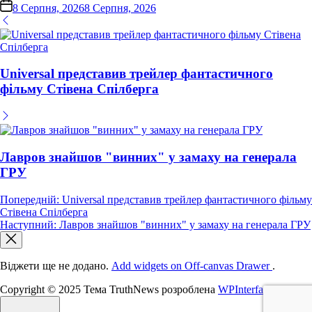
on
8 Серпня, 2026
8 Серпня, 2026
Universal представив трейлер фантастичного
фільму Стівена Спілберга
Лавров знайшов "винних" у замаху на генерала
ГРУ
Навігація
Попередній:
Universal представив трейлер фантастичного фільму
Стівена Спілберга
записів
Наступний:
Лавров знайшов "винних" у замаху на генерала ГРУ
Віджети ще не додано.
Add widgets on Off-canvas Drawer
.
Copyright © 2025 Тема TruthNews розроблена
WPInterface
.