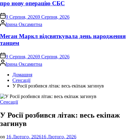
про нову операцію СБС
on
9 Серпня, 2026
9 Серпня, 2026
Опубліковано
Ірина Оксамитна
Меган Маркл відсвяткувала день народження
танцем
on
9 Серпня, 2026
9 Серпня, 2026
Опубліковано
Ірина Оксамитна
Домашня
Сенсації
У Росії розбився літак: весь екіпаж загинув
Опублікувати
Сенсації
у
У Росії розбився літак: весь екіпаж
загинув
on
16 Лютого, 2026
16 Лютого, 2026