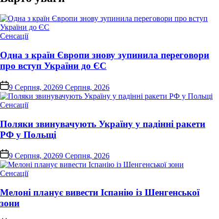
Опублікувати
Сенсації
у
Одна з країн Європи знову зупинила переговори
про вступ України до ЄС
on
9 Серпня, 2026
9 Серпня, 2026
Опублікувати
Сенсації
у
Поляки звинувачують Україну у падінні ракети
РФ у Польщі
on
9 Серпня, 2026
9 Серпня, 2026
Опублікувати
Сенсації
у
Мелоні планує вивести Іспанію із Шенгенської
зони