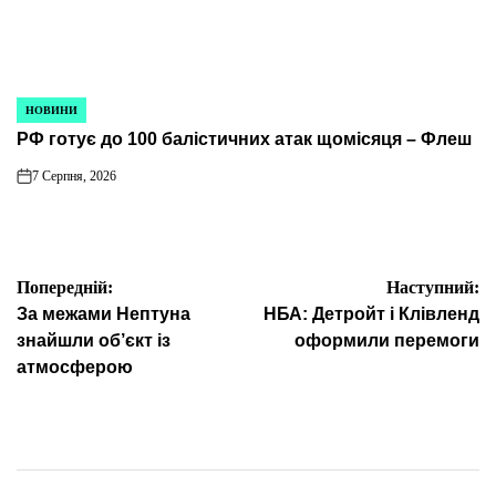
НОВИНИ
ОПУБЛІКУВАТИ
РФ готує до 100 балістичних атак щомісяця – Флеш
У
7 Серпня, 2026
on
Навігація
Попередній:
Наступний:
За межами Нептуна
НБА: Детройт і Клівленд
записів
знайшли об’єкт із
оформили перемоги
атмосферою