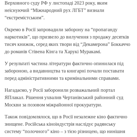
Верховного суду РФ у листопаді 2023 року, яким
неіснуючий “Міжнародний рух ЛГБТ” визнали
“екстремістським”.
Окремо в Росії запровадили заборону на “пропаганду
наркотиків”, що призвело до вилучення з продажу десятків
тисяч книжок, серед яких твори від “Декамерона” Боккаччо
до романів Стівена Кінга та Харукі Муракамі.
У результаті частина літератури фактично опинилася під
забороною, а видавництва та книгарні почали поставати
перед адміністративними та кримінальними справами.
Нагадаємо, у Росії заборонили розважальний портал
ЯПлакал. Рішення ухвалив Чертанівський районний суд
Москви за позовом міжрайонної прокуратури.
Також повідомлялося, що в Росії незалежне кіно фактично
знищене. Російська кіноіндустрія наслідує радянську
систему “полочного” кіно – з тією різницею, що нинішня