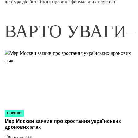
цензура діє без чітких правил і формальних пояснень.
ВАРТО УВАГИ
НОВИНИ
ОПУБЛІКУВАТИ
Мер Москви заявив про зростання українських
У
дронових атак
8 Серпня, 2026