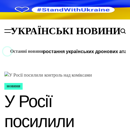
Перейти
до
вмісту
УКРАЇНСЬКІ НОВИНИ
Menu
Пош
Останні новини
кви заявив про зростання українських дронових атак
О
НОВИНИ
ОПУБЛІКУВАТИ
У
У Росії
посилили