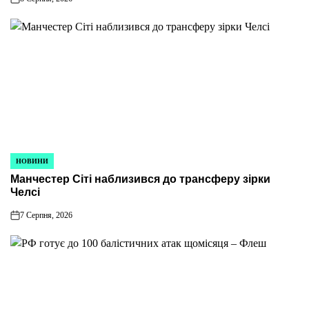
on
НОВИНИ
ОПУБЛІКУВАТИ
Манчестер Сіті наблизився до трансферу зірки
У
Челсі
7 Серпня, 2026
on