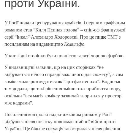
проти України.
У Росії почали цензурування коміксів, і першим графічним
романом став “Килл Псиная голова” – спін-оф французької
серії “Інкал” Алехандро Ходоровскі. Про це
пише
TMT з
посиланням на видавництво
Комильфо
.
У книзі дві сторінки були повністю залиті чорною фарбою.
У видавництві заявили, що на цих сторінках “не
відбувається нічого справді важливого для сюжету”, а сам
комікс може розглядатися як “артефакт епохи”. Водночас
там додали, що такі рішення змінюють сприйняття твору,
оскільки “вся магія коміксу зазвичай твориться у просторі
між кадрами”.
Посилення контролю над книжковим ринком у Росії
відбулося після початку повномасштабної війни проти
України. Ще більше ситуація загострилася після рішення