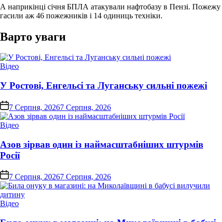
А наприкінці січня БПЛА атакували нафтобазу в Пензі. Пожежу
гасили аж 46 пожежників і 14 одиниць техніки.
Варто уваги
Опублікувати
Відео
у
У Ростові, Енгельсі та Луганську сильні пожежі
on
7 Серпня, 2026
7 Серпня, 2026
Опублікувати
Відео
у
Азов зірвав один із наймасштабніших штурмів
Росії
on
7 Серпня, 2026
7 Серпня, 2026
Опублікувати
Відео
у