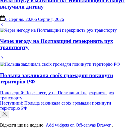
Била онуку в магазині: на Миколаївщині в бабусі
вилучили дитину
on
6 Серпня, 2026
6 Серпня, 2026
Через негоду на Полтавщині перекриють рух
транспорту
Польща закликала своїх громадян покинути
територію РФ
Навігація
Попередній:
Через негоду на Полтавщині перекриють рух
транспорту
записів
Наступний:
Польща закликала своїх громадян покинути
територію РФ
Віджети ще не додано.
Add widgets on Off-canvas Drawer
.