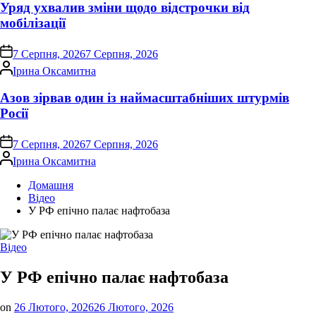
Уряд ухвалив зміни щодо відстрочки від
мобілізації
on
7 Серпня, 2026
7 Серпня, 2026
Опубліковано
Ірина Оксамитна
Азов зірвав один із наймасштабніших штурмів
Росії
on
7 Серпня, 2026
7 Серпня, 2026
Опубліковано
Ірина Оксамитна
Домашня
Відео
У РФ епічно палає нафтобаза
Опублікувати
Відео
у
У РФ епічно палає нафтобаза
on
26 Лютого, 2026
26 Лютого, 2026