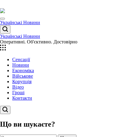
Перейти
до
вмісту
Menu
Українські Новини
Пошук
Українські Новини
Оперативні. Об'єктивно. Достовірно
Сенсації
Новини
Економіка
Військове
Корупція
Відео
Гроші
Контакти
Пошук
Що ви шукаєте?
Пошук: