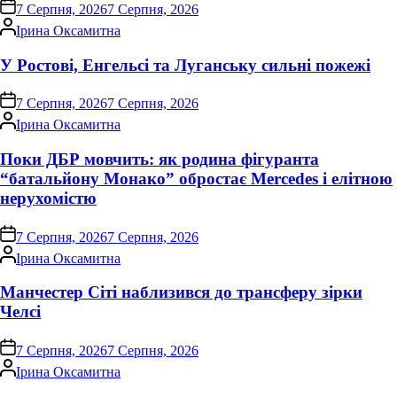
on
7 Серпня, 2026
7 Серпня, 2026
Опубліковано
Ірина Оксамитна
У Ростові, Енгельсі та Луганську сильні пожежі
on
7 Серпня, 2026
7 Серпня, 2026
Опубліковано
Ірина Оксамитна
Поки ДБР мовчить: як родина фігуранта
“батальйону Монако” обростає Mercedes і елітною
нерухомістю
on
7 Серпня, 2026
7 Серпня, 2026
Опубліковано
Ірина Оксамитна
Манчестер Сіті наблизився до трансферу зірки
Челсі
on
7 Серпня, 2026
7 Серпня, 2026
Опубліковано
Ірина Оксамитна