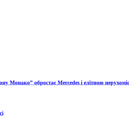
ну Монако” обростає Mercedes і елітною нерухомі
сі