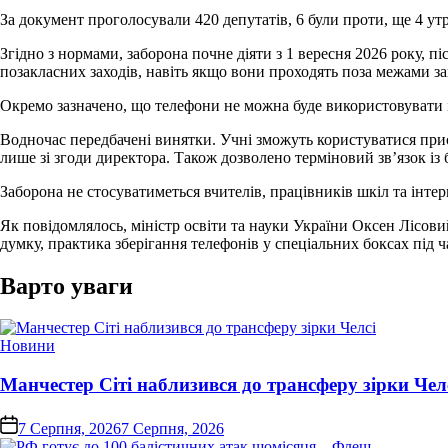
За документ проголосували 420 депутатів, 6 були проти, ще 4 ут
Згідно з нормами, заборона почне діяти з 1 вересня 2026 року, пі
позакласних заходів, навіть якщо вони проходять поза межами за
Окремо зазначено, що телефони не можна буде використовувати і
Водночас передбачені винятки. Учні зможуть користуватися прис
лише зі згоди директора. Також дозволено терміновий зв’язок із 
Заборона не стосуватиметься вчителів, працівників шкіл та інте
Як повідомлялось, міністр освіти та науки України Оксен Лісов
думку, практика зберігання телефонів у спеціальних боксах під
Варто уваги
Опублікувати
Новини
у
Манчестер Сіті наблизився до трансферу зірки Чел
on
7 Серпня, 2026
7 Серпня, 2026