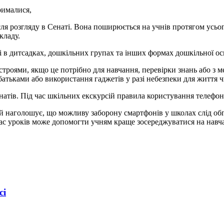
рималися,
сля розгляду в Сенаті. Вона поширюється на учнів протягом усього
кладу.
 в дитсадках, дошкільних групах та інших формах дошкільної ос
троями, якщо це потрібно для навчання, перевірки знань або з м
батьками або використання гаджетів у разі небезпеки для життя ч
рнатів. Під час шкільних екскурсій правила користування телефон
ий наголошує, що можливу заборону смартфонів у школах слід об
 час уроків може допомогти учням краще зосереджуватися на навч
сі