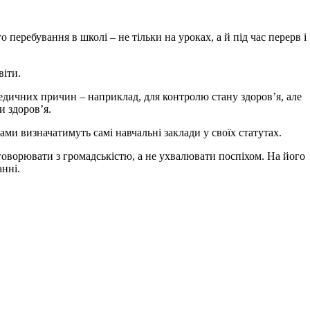
 перебування в школі – не тільки на уроках, а й під час перерв і
віти.
едичних причин – наприклад, для контролю стану здоров’я, але
и здоров’я.
ами визначатимуть самі навчальні заклади у своїх статутах.
говорювати з громадськістю, а не ухвалювати поспіхом. На його
анні.