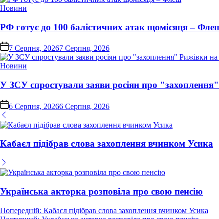
Опублікувати
Новини
у
РФ готує до 100 балістичних атак щомісяця – Фле
on
7 Серпня, 2026
7 Серпня, 2026
Опублікувати
Новини
у
У ЗСУ спростували заяви росіян про "захоплення
on
6 Серпня, 2026
6 Серпня, 2026
Кабаєл підібрав слова захоплення вчинком Усика
Українська акторка розповіла про свою пенсію
Навігація
Попередній:
Кабаєл підібрав слова захоплення вчинком Усика