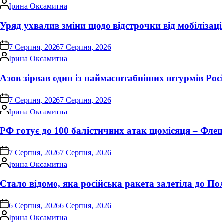
Опубліковано
Ірина Оксамитна
Уряд ухвалив зміни щодо відстрочки від мобілізаці
on
7 Серпня, 2026
7 Серпня, 2026
Опубліковано
Ірина Оксамитна
Азов зірвав один із наймасштабніших штурмів Росі
on
7 Серпня, 2026
7 Серпня, 2026
Опубліковано
Ірина Оксамитна
РФ готує до 100 балістичних атак щомісяця – Фле
on
7 Серпня, 2026
7 Серпня, 2026
Опубліковано
Ірина Оксамитна
Стало відомо, яка російська ракета залетіла до П
on
6 Серпня, 2026
6 Серпня, 2026
Опубліковано
Ірина Оксамитна