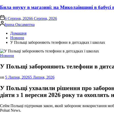
Била онуку в магазині: на Миколаївщині в бабусі
on
6 Серпня, 2026
6 Серпня, 2026
Опубліковано
Ірина Оксамитна
Домашня
Новини
У Польщі забороняють телефони в дитсадках і школах
Опублікувати
Новини
у
У Польщі забороняють телефони в дитса
on
5 Липня, 2026
5 Липня, 2026
У Польщі ухвалили рішення про заборон
діяти з 1 вересня 2026 року та охоплять 
Сейм Польщі підтримав закон, який забороняє використання мобіл
Polsat News.