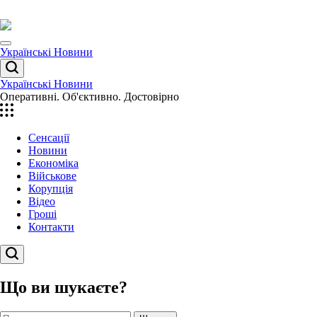
Перейти
до
вмісту
Menu
Українські Новини
Пошук
Українські Новини
Оперативні. Об'єктивно. Достовірно
Сенсації
Новини
Економіка
Військове
Корупція
Відео
Гроші
Контакти
Пошук
Що ви шукаєте?
Пошук: