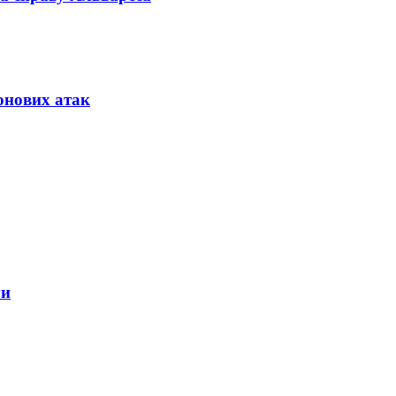
онових атак
ги