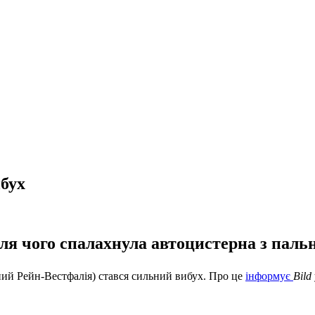
бух
я чого спалахнула автоцистерна з пальни
чний Рейн-Вестфалія) стався сильний вибух. Про це
інформує
Bild