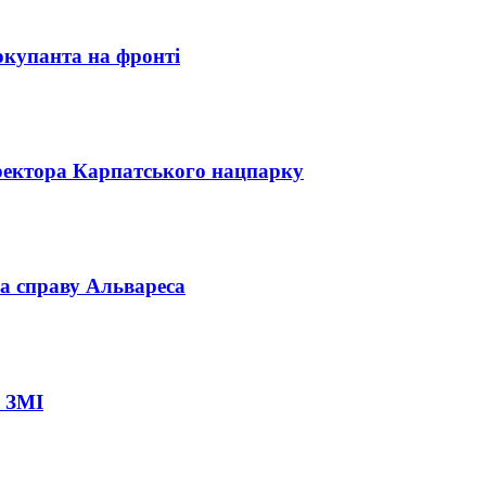
окупанта на фронті
директора Карпатського нацпарку
а справу Альвареса
– ЗМІ