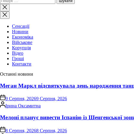
Закрити
пошук
Сенсації
Новини
Економіка
Військове
Корупція
Відео
Гроші
Контакти
Останні новини
Меган Маркл відсвяткувала день народження тан
on
9 Серпня, 2026
9 Серпня, 2026
Опубліковано
Ірина Оксамитна
Мелоні планує вивести Іспанію із Шенгенської зон
on
8 Серпня, 2026
8 Серпня, 2026