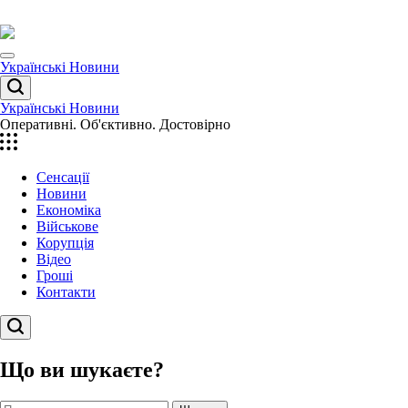
Перейти
до
вмісту
Menu
Українські Новини
Пошук
Українські Новини
Оперативні. Об'єктивно. Достовірно
Сенсації
Новини
Економіка
Військове
Корупція
Відео
Гроші
Контакти
Пошук
Що ви шукаєте?
Пошук: