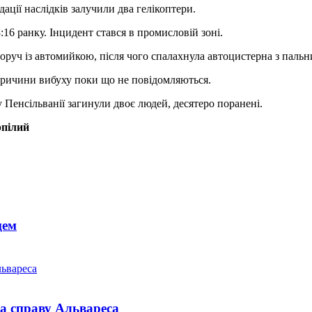
ації наслідків залучили два гелікоптери.
6 ранку. Інцидент стався в промисловій зоні.
оруч із автомийкою, після чого спалахнула автоцистерна з пальни
 причини вибуху поки що не повідомляються.
у Пенсільванії загинули двоє людей, десятеро поранені.
рпілий
цем
а справу Альвареса