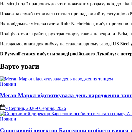
На місці події працюють десятки пожежних розрахунків, до ліквід
Пожежна служба отримала сигнал про надзвичайну ситуацію о 8:1
Як повідомляє місцева газета Ruhr Nachrichten, вибух пролунав п
Поліція оточила район, рух транспорту також перекрили. Втім,
Нагадаємо, внаслідок вибуху на сталеливарному заводі US Steel 
В Румунії стався вибух на заводі російського Лукойлу: є поте
Варто уваги
Опублікувати
Новини
у
Меган Маркл відсвяткувала день народження тан
on
9 Серпня, 2026
9 Серпня, 2026
Опублікувати
Новини
у
Спортивний директор Барселони особисто взявся з