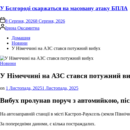
У Бєлгороді скаржаться на масовану атаку БПЛА
on
8 Серпня, 2026
8 Серпня, 2026
Опубліковано
Ірина Оксамитна
Домашня
Новини
У Німеччині на АЗС стався потужний вибух
Опублікувати
Новини
у
У Німеччині на АЗС стався потужний ви
on
1 Листопада, 2025
1 Листопада, 2025
Вибух пролунав поруч з автомийкою, післ
На автозаправній станції в місті Кастроп-Рауксель (земля Півні
За попередніми даними, є кілька постраждалих.