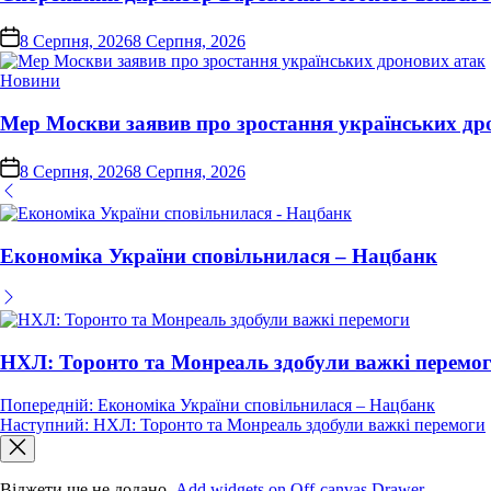
on
8 Серпня, 2026
8 Серпня, 2026
Опублікувати
Новини
у
Мер Москви заявив про зростання українських др
on
8 Серпня, 2026
8 Серпня, 2026
Економіка України сповільнилася – Нацбанк
НХЛ: Торонто та Монреаль здобули важкі перемо
Навігація
Попередній:
Економіка України сповільнилася – Нацбанк
Наступний:
НХЛ: Торонто та Монреаль здобули важкі перемоги
записів
Віджети ще не додано.
Add widgets on Off-canvas Drawer
.