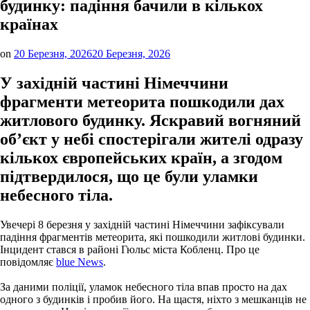
будинку: падіння бачили в кількох
країнах
on
20 Березня, 2026
20 Березня, 2026
У західній частині Німеччини
фрагменти метеорита пошкодили дах
житлового будинку. Яскравий вогняний
об’єкт у небі спостерігали жителі одразу
кількох європейських країн, а згодом
підтвердилося, що це були уламки
небесного тіла.
Увечері 8 березня у західній частині Німеччини зафіксували
падіння фрагментів метеорита, які пошкодили житлові будинки.
Інцидент стався в районі Гюльс міста Кобленц. Про це
повідомляє
blue News
.
За даними поліції, уламок небесного тіла впав просто на дах
одного з будинків і пробив його. На щастя, ніхто з мешканців не