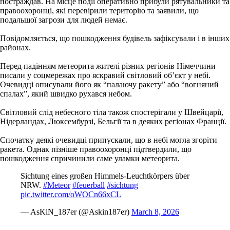
постраждав. На місце події оперативно прибули рятувальники та
правоохоронці, які перевірили територію та заявили, що
подальшої загрози для людей немає.
Повідомляється, що пошкодження будівель зафіксували і в інших
районах.
Перед падінням метеорита жителі різних регіонів Німеччини
писали у соцмережах про яскравий світловий об’єкт у небі.
Очевидці описували його як “палаючу ракету” або “вогняний
спалах”, який швидко рухався небом.
Світловий слід небесного тіла також спостерігали у Швейцарії,
Нідерландах, Люксембурзі, Бельгії та в деяких регіонах Франції.
Спочатку деякі очевидці припускали, що в небі могла згоріти
ракета. Однак пізніше правоохоронці підтвердили, що
пошкодження спричинили саме уламки метеорита.
Sichtung eines großen Himmels-Leuchtkörpers über
NRW.
#Meteor
#feuerball
#sichtung
pic.twitter.com/oWOCn66xCL
— AsKiN_187er (@Askin187er)
March 8, 2026