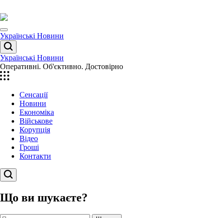
Перейти
до
вмісту
Menu
Українські Новини
Пошук
Українські Новини
Оперативні. Об'єктивно. Достовірно
Сенсації
Новини
Економіка
Військове
Корупція
Відео
Гроші
Контакти
Пошук
Що ви шукаєте?
Пошук: