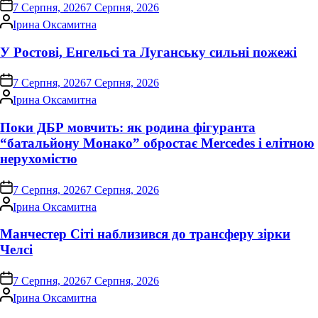
on
7 Серпня, 2026
7 Серпня, 2026
Опубліковано
Ірина Оксамитна
У Ростові, Енгельсі та Луганську сильні пожежі
on
7 Серпня, 2026
7 Серпня, 2026
Опубліковано
Ірина Оксамитна
Поки ДБР мовчить: як родина фігуранта
“батальйону Монако” обростає Mercedes і елітною
нерухомістю
on
7 Серпня, 2026
7 Серпня, 2026
Опубліковано
Ірина Оксамитна
Манчестер Сіті наблизився до трансферу зірки
Челсі
on
7 Серпня, 2026
7 Серпня, 2026
Опубліковано
Ірина Оксамитна