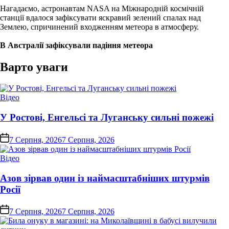
Нагадаємо, астронавтам NASA на Міжнародній космічній
станції вдалося зафіксувати яскравий зелений спалах над
Землею, спричинений входженням метеора в атмосферу.
В Австралії зафіксували падіння метеора
Варто уваги
Опублікувати
Відео
у
У Ростові, Енгельсі та Луганську сильні пожежі
on
7 Серпня, 2026
7 Серпня, 2026
Опублікувати
Відео
у
Азов зірвав один із наймасштабніших штурмів
Росії
on
7 Серпня, 2026
7 Серпня, 2026