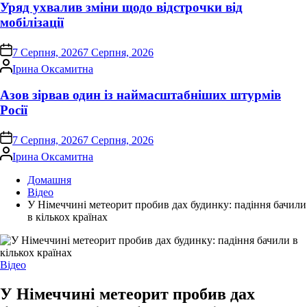
Уряд ухвалив зміни щодо відстрочки від
мобілізації
on
7 Серпня, 2026
7 Серпня, 2026
Опубліковано
Ірина Оксамитна
Азов зірвав один із наймасштабніших штурмів
Росії
on
7 Серпня, 2026
7 Серпня, 2026
Опубліковано
Ірина Оксамитна
Домашня
Відео
У Німеччині метеорит пробив дах будинку: падіння бачили
в кількох країнах
Опублікувати
Відео
у
У Німеччині метеорит пробив дах