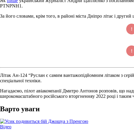
Як
пише
український журналіст Андрій Цаплієнко з посиланням на 
PTNPNH1.
За його словами, крім того, в районі міста Дніпро літає і друг
Літак Ан-124 “Руслан є самим вантажопідйомним літаком з серійн
спеціальної техніки.
Нагадаємо, пілот авіакомпанії Дмитро Антонов розповів, що над
широкомасштабного російського вторгненняу 2022 році і таким 
Варто уваги
Опублікувати
Відео
у