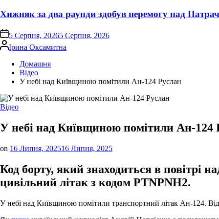
Хижняк за два раунди здобув перемогу над Патра
on
5 Серпня, 2026
5 Серпня, 2026
Опубліковано
Ірина Оксамитна
Домашня
Відео
У небі над Київщиною помітили Ан-124 Руслан
Опублікувати
Відео
у
У небі над Київщиною помітили Ан-124 
on
16 Липня, 2025
16 Липня, 2025
Код борту, який знаходиться в повітрі н
цивільний літак з кодом PTNPNH2.
У небі над Київщиною помітили транспортний літак Ан-124. Від