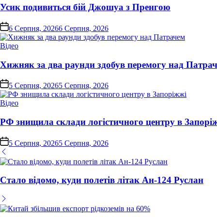
Усик подивиться бій Джошуа з Пренгою
on
6 Серпня, 2026
6 Серпня, 2026
Опублікувати
Відео
у
Хижняк за два раунди здобув перемогу над Патра
on
5 Серпня, 2026
5 Серпня, 2026
Опублікувати
Відео
у
РФ знищила склади логістичного центру в Запорі
on
5 Серпня, 2026
5 Серпня, 2026
Стало відомо, куди полетів літак Ан-124 Руслан