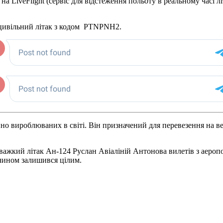
LiveFlight (сервіс для відстеження польоту в реальному часі літа
ий цивільний літак з кодом PTNPNH2.
о вироблюваних в світі. Він призначений для перевезення на вел
важкий літак Ан-124 Руслан Авіаліній Антонова вилетів з аеропо
чином залишився цілим.