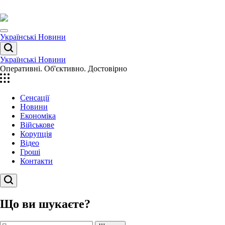
Перейти
до
вмісту
Menu
Українські Новини
Пошук
Українські Новини
Оперативні. Об'єктивно. Достовірно
Сенсації
Новини
Економіка
Військове
Корупція
Відео
Гроші
Контакти
Пошук
Що ви шукаєте?
Пошук: