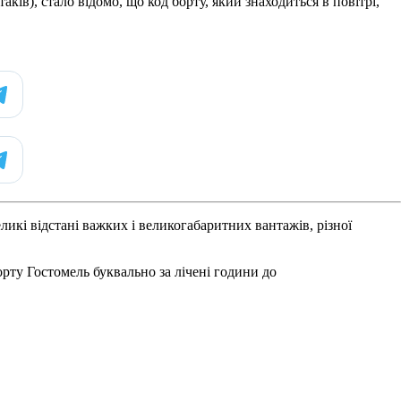
ків), стало відомо, що код борту, який знаходиться в повітрі,
икі відстані важких і великогабаритних вантажів, різної
рту Гостомель буквально за лічені години до