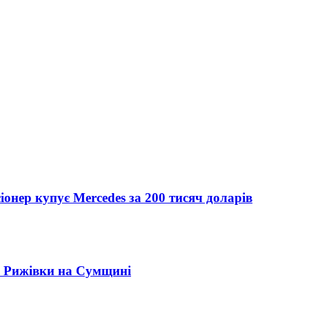
іонер купує Mercedes за 200 тисяч доларів
" Рижівки на Сумщині