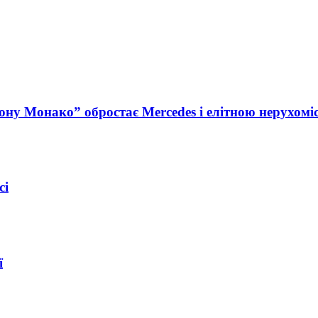
ну Монако” обростає Mercedes і елітною нерухомі
сі
ї