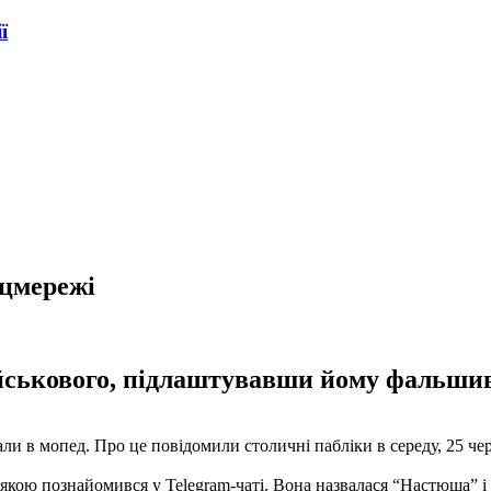
ї
оцмережі
військового, підлаштувавши йому фальши
али в мопед. Про це повідомили столичні пабліки в середу, 25 че
якою познайомився у Telegram-чаті. Вона назвалася “Настюша” і з