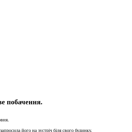
ве побачення.
рвня.
апросила його на зустріч біля свого будинку.