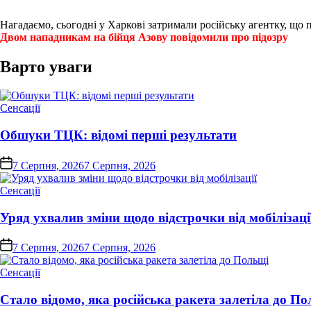
Нагадаємо, сьогодні у Харкові затримали російську агентку, що 
Двом нападникам на бійця Азову повідомили про підозру
Варто уваги
Опублікувати
Сенсації
у
Обшуки ТЦК: відомі перші результати
on
7 Серпня, 2026
7 Серпня, 2026
Опублікувати
Сенсації
у
Уряд ухвалив зміни щодо відстрочки від мобілізаці
on
7 Серпня, 2026
7 Серпня, 2026
Опублікувати
Сенсації
у
Стало відомо, яка російська ракета залетіла до П