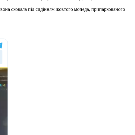
 вона сховала під сидінням жовтого мопеда, припаркованого