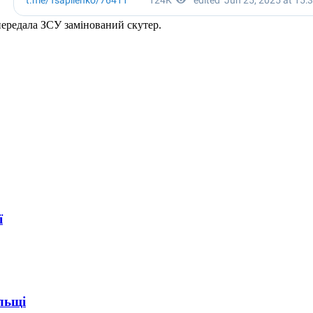
передала ЗСУ замінований скутер.
ї
ольщі