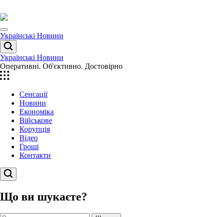
Перейти
до
вмісту
Menu
Українські Новини
Пошук
Українські Новини
Оперативні. Об'єктивно. Достовірно
Сенсації
Новини
Економіка
Військове
Корупція
Відео
Гроші
Контакти
Пошук
Що ви шукаєте?
Пошук: