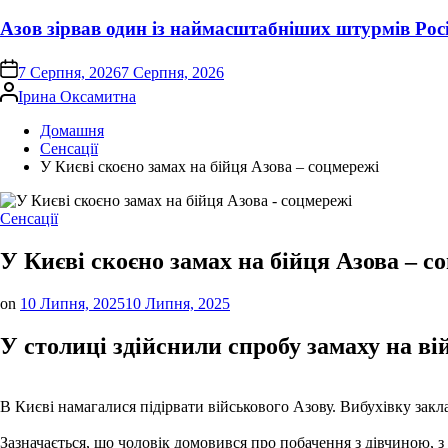
Азов зірвав один із наймасштабніших штурмів Росі
on
7 Серпня, 2026
7 Серпня, 2026
Опубліковано
Ірина Оксамитна
Домашня
Сенсації
У Києві скоєно замах на бійця Азова – соцмережі
Опублікувати
Сенсації
у
У Києві скоєно замах на бійця Азова – с
on
10 Липня, 2025
10 Липня, 2025
У столиці здійснили спробу замаху на 
В Києві намагалися підірвати військового Азову. Вибухівку закл
Зазначається, що чоловік домовився про побачення з дівчиною, з 