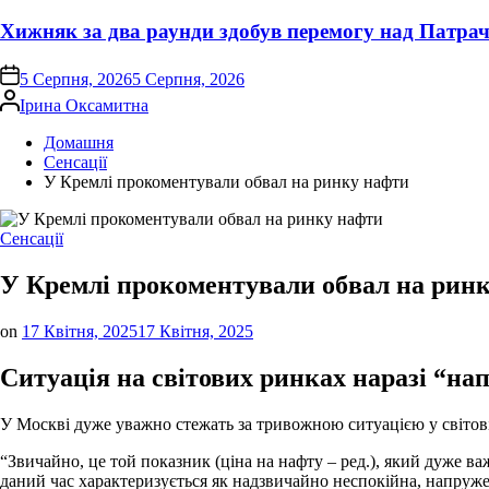
Хижняк за два раунди здобув перемогу над Патра
on
5 Серпня, 2026
5 Серпня, 2026
Опубліковано
Ірина Оксамитна
Домашня
Сенсації
У Кремлі прокоментували обвал на ринку нафти
Опублікувати
Сенсації
у
У Кремлі прокоментували обвал на рин
on
17 Квітня, 2025
17 Квітня, 2025
Ситуація на світових ринках наразі “на
У Моcкві дуже уважно стежать за тривожною ситуацією у світові
“Звичайно, це той показник (ціна на нафту – ред.), який дуже 
даний час характеризується як надзвичайно неспокійна, напруже