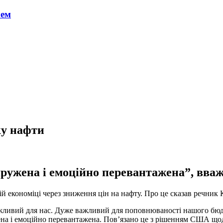
чем
ку нафти
пружена і емоційно перевантажена”, вва
й економіці через зниження цін на нафту. Про це сказав речник 
важливий для нас. Дуже важливий для поповнюваності нашого бюдж
на і емоційно перевантажена. Пов’язано це з рішенням США щодо 