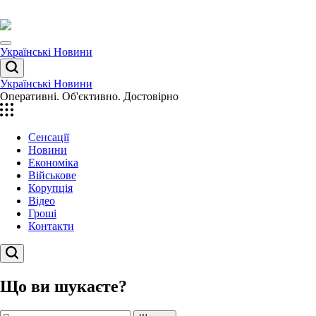
Перейти
до
вмісту
Menu
Українські Новини
Пошук
Українські Новини
Оперативні. Об'єктивно. Достовірно
Сенсації
Новини
Економіка
Військове
Корупція
Відео
Гроші
Контакти
Пошук
Що ви шукаєте?
Пошук: