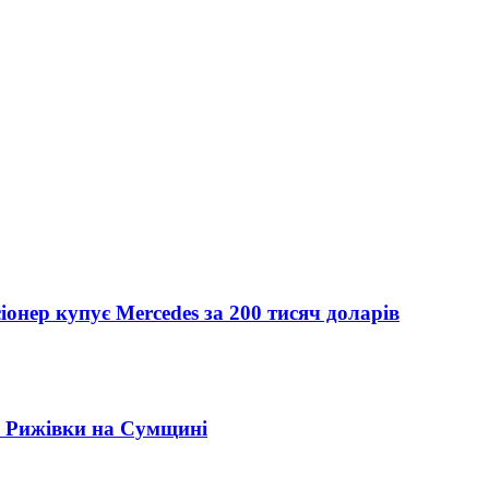
іонер купує Mercedes за 200 тисяч доларів
" Рижівки на Сумщині