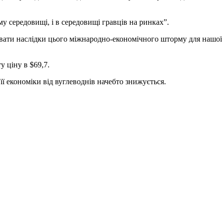
у середовищі, і в середовищі гравців на ринках”.
зувати наслідки цього міжнародно-економічного шторму для нашої
 ціну в $69,7.
її економіки від вуглеводнів начебто знижується.