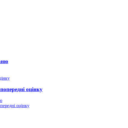
аню
 попередні оцінку
ню
опередні оцінку