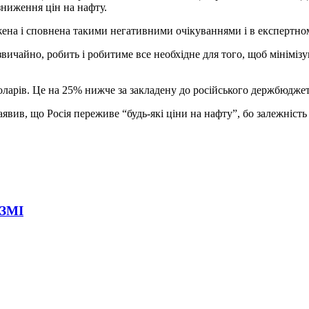
зниження цін на нафту.
жена і сповнена такими негативними очікуваннями і в експертном
звичайно, робить і робитиме все необхідне для того, щоб мінімі
оларів. Це на 25% нижче за закладену до російського держбюджету
вив, що Росія переживе “будь-які ціни на нафту”, бо залежність 
 ЗМІ