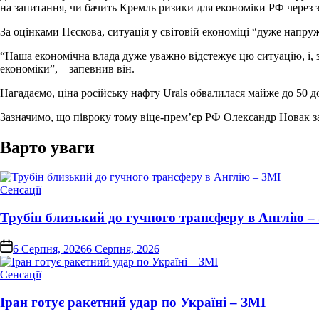
на запитання, чи бачить Кремль ризики для економіки РФ через 
За оцінками Пєскова, ситуація у світовій економіці “дуже напру
“Наша економічна влада дуже уважно відстежує цю ситуацію, і, 
економіки”, – запевнив він.
Нагадаємо, ціна російську нафту Urals обвалилася майже до 50 д
Зазначимо, що півроку тому віце-прем’єр РФ Олександр Новак зая
Варто уваги
Опублікувати
Сенсації
у
Трубін близький до гучного трансферу в Англію –
on
6 Серпня, 2026
6 Серпня, 2026
Опублікувати
Сенсації
у
Іран готує ракетний удар по Україні – ЗМІ