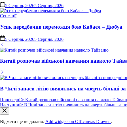
on
5 Серпня, 2026
5 Серпня, 2026
Опублікувати
Сенсації
у
Усик передбачив переможця бою Кабаєл – Дюбуа
on
5 Серпня, 2026
5 Серпня, 2026
Китай розпочав військові навчання навколо Тайв
В Чилі запаси літію виявились на чверть більші за
Навігація
Попередній:
Китай розпочав військові навчання навколо Тайва
Наступний:
В Чилі запаси літію виявились на чверть більші за п
записів
Віджети ще не додано.
Add widgets on Off-canvas Drawer
.