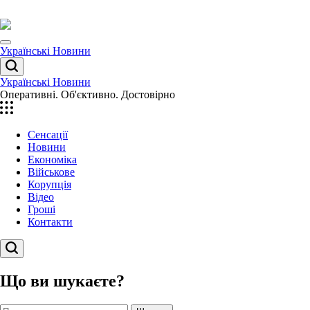
Перейти
до
вмісту
Menu
Українські Новини
Пошук
Українські Новини
Оперативні. Об'єктивно. Достовірно
Сенсації
Новини
Економіка
Військове
Корупція
Відео
Гроші
Контакти
Пошук
Що ви шукаєте?
Пошук: