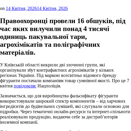
on
14 Квітня, 2026
14 Квітня, 2026
Правоохоронці провели 16 обшуків, під
час яких вилучили понад 4 тисячі
одиниць пакувальної тари,
агрохімікатів та поліграфічних
матеріалів.
У Київській області викрили дві злочинні групи, які
організували збут контрафактних агрохімікатів у кількох
регіонах України. Під маркою всесвітньо відомого бренду
фігуранти постачали компаніям товар сумнівної якості. Про це 7
квітня
повідомляє
Нацполіція.
Зазначається, що для виробництва фальсифікату фігуранти
використовували широкий спектр компонентів – від харчових
інгредієнтів до будівельних сумішей, які слугували основою для
підробки. Через тематичні онлайн-ресурси та інтернет-спільноти
реалізовували продукцію, видаючи себе за дистриб’юторів
іноземної компанії.