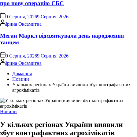
про нову операцію СБС
on
9 Серпня, 2026
9 Серпня, 2026
Опубліковано
Ірина Оксамитна
Меган Маркл відсвяткувала день народження
танцем
on
9 Серпня, 2026
9 Серпня, 2026
Опубліковано
Ірина Оксамитна
Домашня
Новини
У кількох регіонах України виявили збут контрафактних
агрохімікатів
Опублікувати
Новини
у
У кількох регіонах України виявили
збут контрафактних агрохімікатів