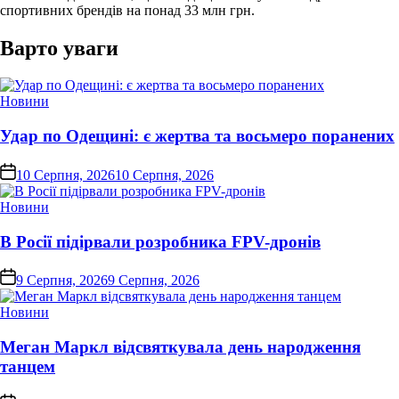
спортивних брендів на понад 33 млн грн.
Варто уваги
Опублікувати
Новини
у
Удар по Одещині: є жертва та восьмеро поранених
on
10 Серпня, 2026
10 Серпня, 2026
Опублікувати
Новини
у
В Росії підірвали розробника FPV-дронів
on
9 Серпня, 2026
9 Серпня, 2026
Опублікувати
Новини
у
Меган Маркл відсвяткувала день народження
танцем