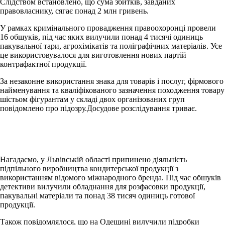
Слідством встановлено, що сума збитків, завданих
правовласнику, сягає понад 2 млн гривень.
У рамках кримінального провадження правоохоронці провели
16 обшуків, під час яких вилучили понад 4 тисячі одиниць
пакувальної тари, агрохімікатів та поліграфічних матеріалів. Усе
це використовувалося для виготовлення нових партій
контрафактної продукції.
За незаконне використання знака для товарів і послуг, фірмового
найменування та кваліфікованого зазначення походження товару
шістьом фігурантам у складі двох організованих груп
повідомлено про підозру.Досудове розслідування триває.
Нагадаємо, у Львівській області припинено діяльність
підпільного виробництва кондитерської продукції з
використанням відомого міжнародного бренда. Під час обшуків
детективи вилучили обладнання для розфасовки продукції,
пакувальні матеріали та понад 38 тисяч одиниць готової
продукції.
Також повідомлялося, що на Одещині вилучили підробки