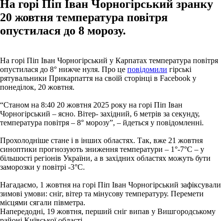
На горі Піп Іван Чорногірський зранку
20 жовтня температура повітря
опустилася до 8 морозу.
На горі Піп Іван Чорногірський у Карпатах температура повітря
опустилася до 8° нижче нуля. Про це
повідомили
гірські
рятувальники Прикарпаття на своїй сторінці в Facebook у
понеділок, 20 жовтня.
“Станом на 8:40 20 жовтня 2025 року на горі Піп Іван
Чорногірський – ясно. Вітер- західний, 6 метрів за секунду,
температура повітря – 8° морозу”, – йдеться у повідомленні.
Прохолодніше стане і в інших областях. Так, вже 21 жовтня
синоптики прогнозують зниження температури – 1°-7°C – у
більшості регіонів України, а в західних областях можуть бути
заморозки у повітрі -3°C.
Нагадаємо, 1 жовтня на горі Піп Іван Чорногірський зафіксували
зимові умови: сніг, вітер та мінусову температуру. Перемети
місцями сягали півметра.
Напередодні, 19 жовтня, перший сніг випав у Вишгородському
районі Київської області.