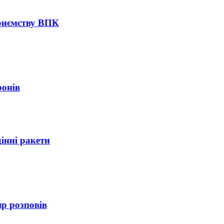
риємству ВПК
онів
нні ракети
 розповів