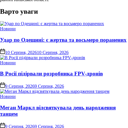
Варто уваги
Опублікувати
Новини
у
Удар по Одещині: є жертва та восьмеро поранених
on
10 Серпня, 2026
10 Серпня, 2026
Опублікувати
Новини
у
В Росії підірвали розробника FPV-дронів
on
9 Серпня, 2026
9 Серпня, 2026
Опублікувати
Новини
у
Меган Маркл відсвяткувала день народження
танцем
on
9 Серпня, 2026
9 Серпня, 2026