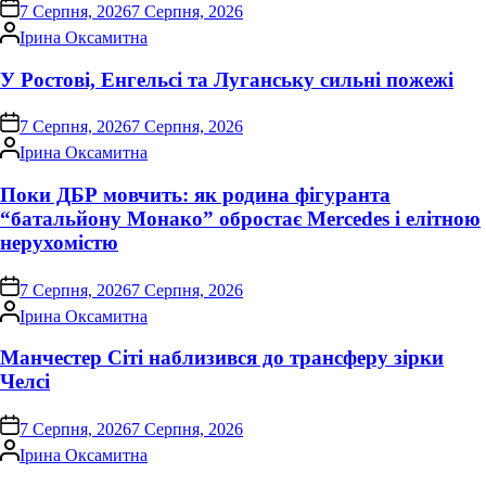
on
7 Серпня, 2026
7 Серпня, 2026
Опубліковано
Ірина Оксамитна
У Ростові, Енгельсі та Луганську сильні пожежі
on
7 Серпня, 2026
7 Серпня, 2026
Опубліковано
Ірина Оксамитна
Поки ДБР мовчить: як родина фігуранта
“батальйону Монако” обростає Mercedes і елітною
нерухомістю
on
7 Серпня, 2026
7 Серпня, 2026
Опубліковано
Ірина Оксамитна
Манчестер Сіті наблизився до трансферу зірки
Челсі
on
7 Серпня, 2026
7 Серпня, 2026
Опубліковано
Ірина Оксамитна