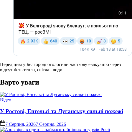
Перед цим у Бєлгороді оголосили часткову евакуацію через
відсутність тепла, світла і води.
Варто уваги
Опублікувати
Відео
у
У Ростові, Енгельсі та Луганську сильні пожежі
on
7 Серпня, 2026
7 Серпня, 2026