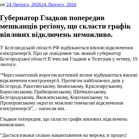
on
24 Лютого, 2026
24 Лютого, 2026
Губернатор Гладков попередив
мешканців регіону, що скласти графік
віялових відключень неможливо.
У Бєлгородській області РФ відбуваються віялові відключення
електроенергії. Про це повідомив так званий губернатор
Бєлгородської області В’ячеслав Гладков в Телеграм у четвер, 19
лютого.
“Через нанесений ворогом вогневий вплив відбуваються віялові
відключення електроенергії. Протягом найближчих днів у
Бєлгороді, Ракитянському, Івнянському, Красноярузькому,
Борисовському, Грайворонському, Шебекінському,
Бєлгородському, Яковлевському, Корочанському та
Прохоровському округах можливі тимчасові відключення
електроенергії”, – написав він.
Гладков попередив, що скласти графік віялових відключень
неможливо.
“Дається взнаки сильне навантаження на мережу, в процесі