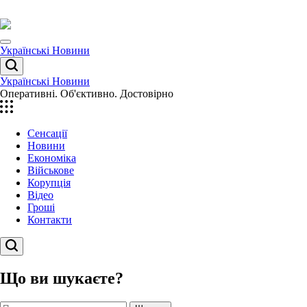
Перейти
до
вмісту
Menu
Українські Новини
Пошук
Українські Новини
Оперативні. Об'єктивно. Достовірно
Сенсації
Новини
Економіка
Військове
Корупція
Відео
Гроші
Контакти
Пошук
Що ви шукаєте?
Пошук: