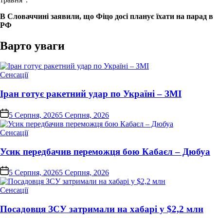
В Словаччині заявили, що Фіцо досі планує їхати на парад в
РФ
Варто уваги
Опублікувати
Сенсації
у
Іран готує ракетний удар по Україні – ЗМІ
on
5 Серпня, 2026
5 Серпня, 2026
Опублікувати
Сенсації
у
Усик передбачив переможця бою Кабаєл – Дюбуа
on
5 Серпня, 2026
5 Серпня, 2026
Опублікувати
Сенсації
у
Посадовця ЗСУ затримали на хабарі у $2,2 млн