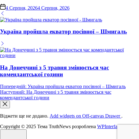
on
4 Серпня, 2026
4 Серпня, 2026
Україна пройшла екватор посівної – Шмигаль
На Донеччині з 5 травня змінюється час
комендантської години
Навігація
Попередній:
Україна пройшла екватор посівної – Шмигаль
Наступний:
На Донеччині з 5 травня змінюється час
записів
комендантської години
Віджети ще не додано.
Add widgets on Off-canvas Drawer
.
Copyright © 2025 Тема TruthNews розроблена
WPInterface
.