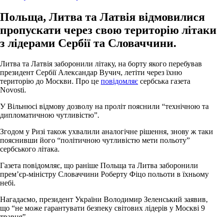
Польща, Литва та Латвія відмовилися
пропускати через свою територію літаки
з лідерами Сербії та Словаччини.
Литва та Латвія заборонили літаку, на борту якого перебував
президент Сербії Александар Вучич, летіти через їхню
територію до Москви. Про це
повідомляє
сербська газета
Novosti.
У Вільнюсі відмову дозволу на проліт пояснили “технічною та
дипломатичною чутливістю”.
Згодом у Ризі також ухвалили аналогічне рішення, знову ж таки
пояснивши його “політичною чутливістю мети польоту”
сербського літака.
Газета повідомляє, що раніше Польща та Литва заборонили
прем’єр-міністру Словаччини Роберту Фіцо польоти в їхньому
небі.
Нагадаємо, президент України Володимир Зеленський заявив,
що “не може гарантувати безпеку світових лідерів у Москві 9
травня”.