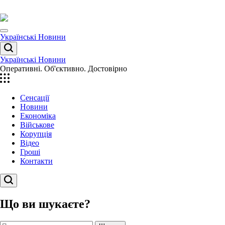
Перейти
до
вмісту
Menu
Українські Новини
Пошук
Українські Новини
Оперативні. Об'єктивно. Достовірно
Сенсації
Новини
Економіка
Військове
Корупція
Відео
Гроші
Контакти
Пошук
Що ви шукаєте?
Пошук: