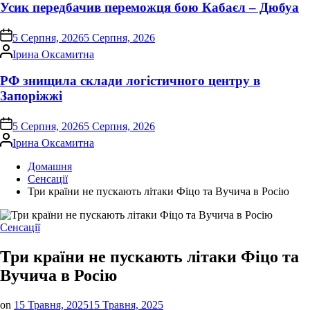
Усик передбачив переможця бою Кабаєл – Дюбуа
on
5 Серпня, 2026
5 Серпня, 2026
Опубліковано
Ірина Оксамитна
РФ знищила склади логістичного центру в
Запоріжжі
on
5 Серпня, 2026
5 Серпня, 2026
Опубліковано
Ірина Оксамитна
Домашня
Сенсації
Три країни не пускають літаки Фіцо та Вучича в Росію
Опублікувати
Сенсації
у
Три країни не пускають літаки Фіцо та
Вучича в Росію
on
15 Травня, 2025
15 Травня, 2025