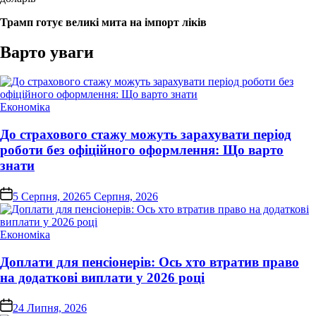
Трамп готує великі мита на імпорт ліків
Варто уваги
Опублікувати
Економіка
у
До страхового стажу можуть зарахувати період
роботи без офіційного оформлення: Що варто
знати
on
5 Серпня, 2026
5 Серпня, 2026
Опублікувати
Економіка
у
Доплати для пенсіонерів: Ось хто втратив право
на додаткові виплати у 2026 році
on
24 Липня, 2026