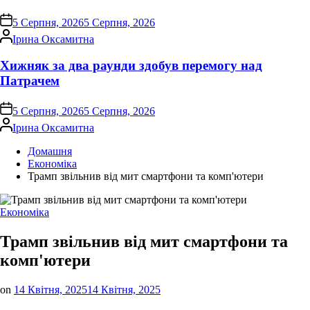
on
5 Серпня, 2026
5 Серпня, 2026
Опубліковано
Ірина Оксамитна
Хижняк за два раунди здобув перемогу над
Патрачем
on
5 Серпня, 2026
5 Серпня, 2026
Опубліковано
Ірина Оксамитна
Домашня
Економіка
Трамп звільнив від мит смартфони та комп'ютери
Опублікувати
Економіка
у
Трамп звільнив від мит смартфони та
комп'ютери
on
14 Квітня, 2025
14 Квітня, 2025