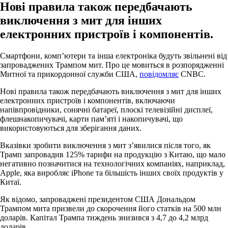
Нові правила також передбачають
виключення з мит для інших
електронних пристроїв і компонентів.
Смартфони, комп’ютери та інша електроніка будуть звільнені від
запроваджених Трампом мит. Про це мовиться в розпорядженні
Митної та прикордонної служби США,
повідомляє
CNBC.
Нові правила також передбачають виключення з мит для інших
електронних пристроїв і компонентів, включаючи
напівпровідники, сонячні батареї, плоскі телевізійні дисплеї,
флешнакопичувачі, карти пам’яті і накопичувачі, що
використовуються для зберігання даних.
Вказівки зробити виключення з мит з’явилися після того, як
Трамп запровадив 125% тарифи на продукцію з Китаю, що мало
негативно позначитися на технологічних компаніях, наприклад,
Apple, яка виробляє iPhone та більшість інших своїх продуктів у
Китаї.
Як відомо, запроваджені президентом США Дональдом
Трампом мита призвели до скорочення його статків на 500 млн
доларів. Капітал Трампа тиждень знизився з 4,7 до 4,2 млрд
доларів