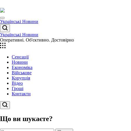
Перейти
до
вмісту
Menu
Українські Новини
Пошук
Українські Новини
Оперативні. Об'єктивно. Достовірно
Сенсації
Новини
Економіка
Військове
Корупція
Відео
Гроші
Контакти
Пошук
Що ви шукаєте?
Пошук: