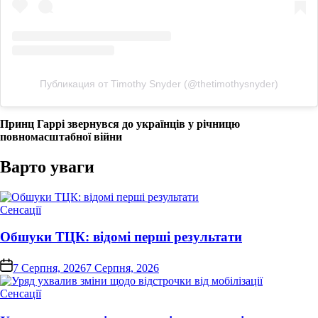
Публикация от Timothy Snyder (@thetimothysnyder)
Принц Гаррі звернувся до українців у річницю
повномасштабної війни
Варто уваги
Опублікувати
Сенсації
у
Обшуки ТЦК: відомі перші результати
on
7 Серпня, 2026
7 Серпня, 2026
Опублікувати
Сенсації
у