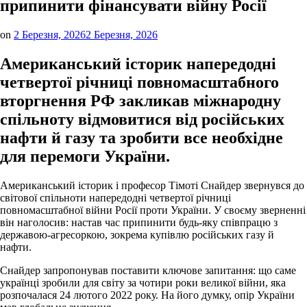
припинити фінансувати війну Росії
on
2 Березня, 2026
2 Березня, 2026
Американський історик напередодні
четвертої річниці повномасштабного
вторгнення РФ закликав міжнародну
спільноту відмовитися від російських
нафти й газу та зробити все необхідне
для перемоги України.
Американський історик і професор Тімоті Снайдер звернувся до
світової спільноти напередодні четвертої річниці
повномасштабної війни Росії проти України. У своєму зверненні
він наголосив: настав час припинити будь-яку співпрацю з
державою-агресоркою, зокрема купівлю російських газу й
нафти.
Снайдер запропонував поставити ключове запитання: що саме
українці зробили для світу за чотири роки великої війни, яка
розпочалася 24 лютого 2022 року. На його думку, опір України