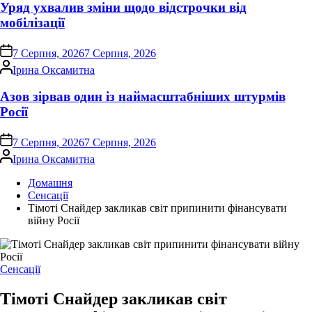
Уряд ухвалив зміни щодо відстрочки від
мобілізації
on
7 Серпня, 2026
7 Серпня, 2026
Опубліковано
Ірина Оксамитна
Азов зірвав один із наймасштабніших штурмів
Росії
on
7 Серпня, 2026
7 Серпня, 2026
Опубліковано
Ірина Оксамитна
Домашня
Сенсації
Тімоті Снайдер закликав світ припинити фінансувати
війну Росії
Опублікувати
Сенсації
у
Тімоті Снайдер закликав світ