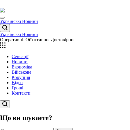
Перейти
до
вмісту
Menu
Українські Новини
Пошук
Українські Новини
Оперативні. Об'єктивно. Достовірно
Сенсації
Новини
Економіка
Військове
Корупція
Відео
Гроші
Контакти
Пошук
Що ви шукаєте?
Пошук: