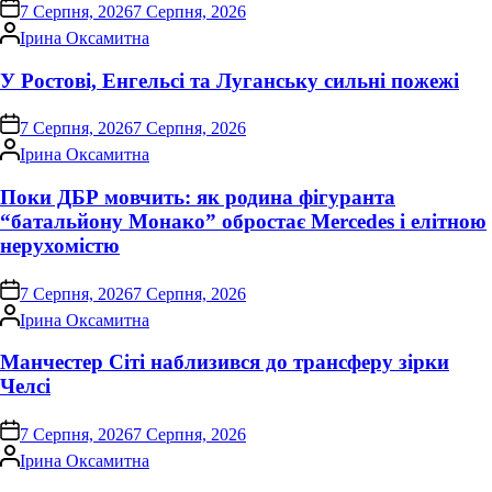
on
7 Серпня, 2026
7 Серпня, 2026
Опубліковано
Ірина Оксамитна
У Ростові, Енгельсі та Луганську сильні пожежі
on
7 Серпня, 2026
7 Серпня, 2026
Опубліковано
Ірина Оксамитна
Поки ДБР мовчить: як родина фігуранта
“батальйону Монако” обростає Mercedes і елітною
нерухомістю
on
7 Серпня, 2026
7 Серпня, 2026
Опубліковано
Ірина Оксамитна
Манчестер Сіті наблизився до трансферу зірки
Челсі
on
7 Серпня, 2026
7 Серпня, 2026
Опубліковано
Ірина Оксамитна