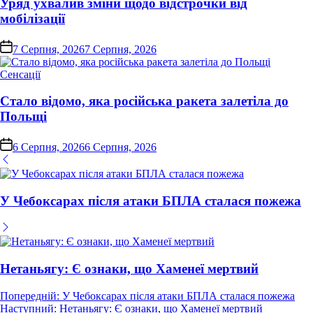
Уряд ухвалив зміни щодо відстрочки від
мобілізації
on
7 Серпня, 2026
7 Серпня, 2026
Опублікувати
Сенсації
у
Стало відомо, яка російська ракета залетіла до
Польщі
on
6 Серпня, 2026
6 Серпня, 2026
У Чебоксарах після атаки БПЛА сталася пожежа
Нетаньягу: Є ознаки, що Хаменеї мертвий
Навігація
Попередній:
У Чебоксарах після атаки БПЛА сталася пожежа
Наступний:
Нетаньягу: Є ознаки, що Хаменеї мертвий