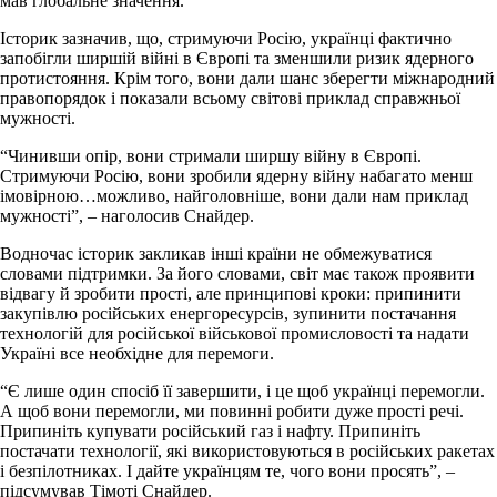
мав глобальне значення.
Історик зазначив, що, стримуючи Росію, українці фактично
запобігли ширшій війні в Європі та зменшили ризик ядерного
протистояння. Крім того, вони дали шанс зберегти міжнародний
правопорядок і показали всьому світові приклад справжньої
мужності.
“Чинивши опір, вони стримали ширшу війну в Європі.
Стримуючи Росію, вони зробили ядерну війну набагато менш
імовірною…можливо, найголовніше, вони дали нам приклад
мужності”, – наголосив Снайдер.
Водночас історик закликав інші країни не обмежуватися
словами підтримки. За його словами, світ має також проявити
відвагу й зробити прості, але принципові кроки: припинити
закупівлю російських енергоресурсів, зупинити постачання
технологій для російської військової промисловості та надати
Україні все необхідне для перемоги.
“Є лише один спосіб її завершити, і це щоб українці перемогли.
А щоб вони перемогли, ми повинні робити дуже прості речі.
Припиніть купувати російський газ і нафту. Припиніть
постачати технології, які використовуються в російських ракетах
і безпілотниках. І дайте українцям те, чого вони просять”, –
підсумував Тімоті Снайдер.