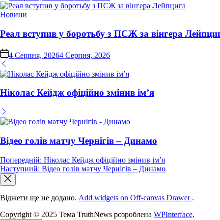
Опублікувати
Новини
у
Реал вступив у боротьбу з ПСЖ за вінгера Лейпци
on
4 Серпня, 2026
4 Серпня, 2026
Ніколас Кейдж офіційно змінив ім’я
Відео голів матчу Чернігів – Динамо
Навігація
Попередній:
Ніколас Кейдж офіційно змінив ім’я
Наступний:
Відео голів матчу Чернігів – Динамо
записів
Віджети ще не додано.
Add widgets on Off-canvas Drawer
.
Copyright © 2025 Тема TruthNews розроблена
WPInterface
.