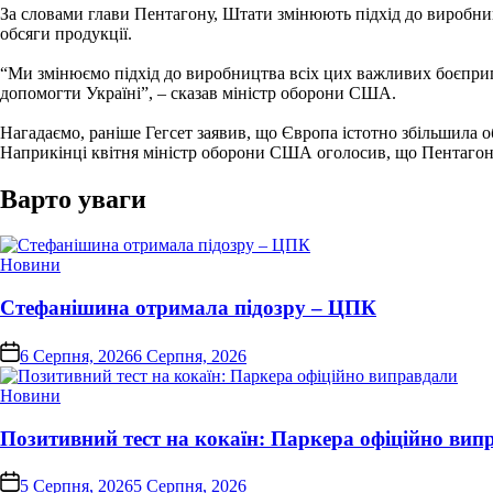
За словами глави Пентагону, Штати змінюють підхід до виробни
обсяги продукції.
“Ми змінюємо підхід до виробництва всіх цих важливих боєприпа
допомогти Україні”, – сказав міністр оборони США.
Нагадаємо, раніше Гегсет заявив, що Європа істотно збільшила о
Наприкінці квітня міністр оборони США оголосив, що Пентагон
Варто уваги
Опублікувати
Новини
у
Стефанішина отримала підозру – ЦПК
on
6 Серпня, 2026
6 Серпня, 2026
Опублікувати
Новини
у
Позитивний тест на кокаїн: Паркера офіційно вип
on
5 Серпня, 2026
5 Серпня, 2026