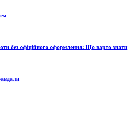
чем
боти без офіційного оформлення: Що варто знати
равдали