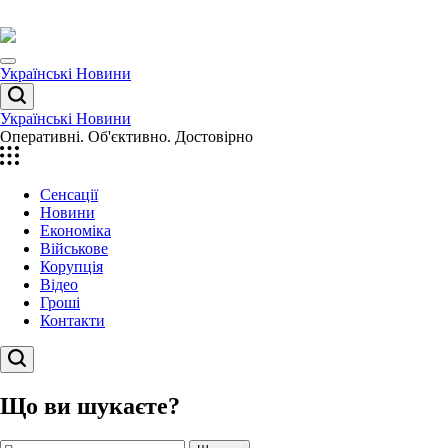
Перейти
до
вмісту
Menu
Українські Новини
Пошук
Українські Новини
Оперативні. Об'єктивно. Достовірно
Сенсації
Новини
Економіка
Військове
Корупція
Відео
Гроші
Контакти
Пошук
Що ви шукаєте?
Пошук: