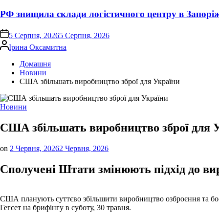
РФ знищила склади логістичного центру в Запорі
on
5 Серпня, 2026
5 Серпня, 2026
Опубліковано
Ірина Оксамитна
Домашня
Новини
США збільшать виробництво зброї для України
Опублікувати
Новини
у
США збільшать виробництво зброї для 
on
2 Червня, 2026
2 Червня, 2026
Сполучені Штати змінюють підхід до ви
США планують суттєво збільшити виробництво озброєння та боєпр
Гегсет на брифінгу в суботу, 30 травня.