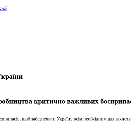
жжі
України
робництва критично важливих боєприпасі
ипасів, щоб забезпечити Україну всім необхідним для захисту в