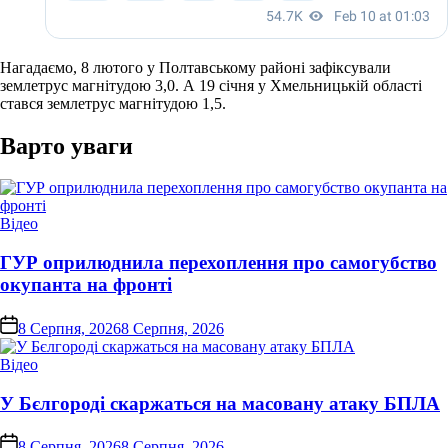
Нагадаємо, 8 лютого у Полтавському районі зафіксували
землетрус магнітудою 3,0. А 19 січня у Хмельницькій області
стався землетрус магнітудою 1,5.
Варто уваги
Опублікувати
Відео
у
ГУР оприлюднила перехоплення про самогубство
окупанта на фронті
on
8 Серпня, 2026
8 Серпня, 2026
Опублікувати
Відео
у
У Бєлгороді скаржаться на масовану атаку БПЛА
on
8 Серпня, 2026
8 Серпня, 2026