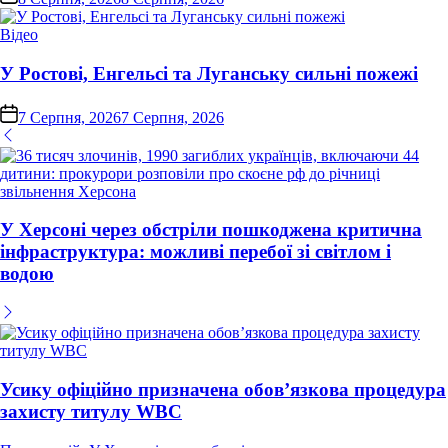
Опублікувати
Відео
у
У Ростові, Енгельсі та Луганську сильні пожежі
on
7 Серпня, 2026
7 Серпня, 2026
У Херсоні через обстріли пошкоджена критична
інфраструктура: можливі перебої зі світлом і
водою
Усику офіційно призначена обов’язкова процедура
захисту титулу WBC