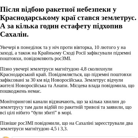
Після відбою ракетної небезпеки у
Краснодарському краї стався землетрус.
А за кілька годин естафету підхопив
Сахалін.
Увечері в понеділок та у ніч проти вівторка, 10 лютого у на
заході, а також на Крайньому Сході Росії зафіксували підземні
поштовхи, повідомляють росЗМІ.
Пізно увечері землетруси магнітудою 4,8 сколихнули
Краснодарський край. Повідомляється, що підземні поштовхи
зафіксовані за 30 км від Новоросійська. Землетрус відчули
жителі Новоросійська та Анапи. Місцева влада повідомила, що
пошкоджень немає.
Моніторингові канали відзначають, що за кілька хвилин до
землетрусу там дали відбій по ракетній тривозі та заявили, що
всі цілі нібито “були збиті” в морі.
Пізніше росЗМІ повідомили, що на Сахаліні зареєстрували два
землетруси магнітудою 4,5 і 3,3.