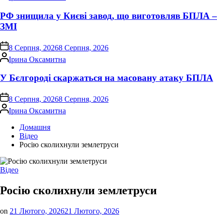
РФ знищила у Києві завод, що виготовляв БПЛА –
ЗМІ
on
8 Серпня, 2026
8 Серпня, 2026
Опубліковано
Ірина Оксамитна
У Бєлгороді скаржаться на масовану атаку БПЛА
on
8 Серпня, 2026
8 Серпня, 2026
Опубліковано
Ірина Оксамитна
Домашня
Відео
Росію сколихнули землетруси
Опублікувати
Відео
у
Росію сколихнули землетруси
on
21 Лютого, 2026
21 Лютого, 2026