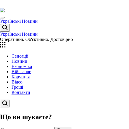
Перейти
до
вмісту
Menu
Українські Новини
Пошук
Українські Новини
Оперативні. Об'єктивно. Достовірно
Сенсації
Новини
Економіка
Військове
Корупція
Відео
Гроші
Контакти
Пошук
Що ви шукаєте?
Пошук: