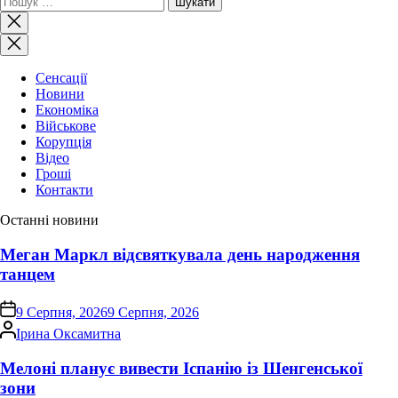
Закрити
пошук
Сенсації
Новини
Економіка
Військове
Корупція
Відео
Гроші
Контакти
Останні новини
Меган Маркл відсвяткувала день народження
танцем
on
9 Серпня, 2026
9 Серпня, 2026
Опубліковано
Ірина Оксамитна
Мелоні планує вивести Іспанію із Шенгенської
зони