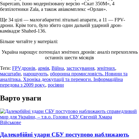
Supercam, їхню модернізовану версію «Скат 350М», 4
безпілотники Zala, а також авіакомплекс «Орлан».
Ще 34 цілі — малогабаритні літальні апарати, а 11 — FPV-
дрони. Крім того, було збито один дальній ударний дрон-
камікадзе Shahed-136.
Більше читайте у матеріалі:
Україна нарощує потенціал зенітних дронів: аналіз перехоплень
останніх шести місяців
Теґи:
FPVдронів
,
армія
,
Війна
,
застосування
,
зенітних
,
масштаби
,
нарощують
,
оборонна промисловість. Новини та
аналітика. Хроніка деокупації та перемоги. Інформаційна
передова з 2009 року.
,
росіяни
Варто уваги
Опублікувати
Військове
у
Далекобійні удари СБУ поступово наближають