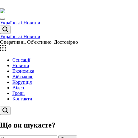
Перейти
до
вмісту
Menu
Українські Новини
Пошук
Українські Новини
Оперативні. Об'єктивно. Достовірно
Сенсації
Новини
Економіка
Військове
Корупція
Відео
Гроші
Контакти
Пошук
Що ви шукаєте?
Пошук: