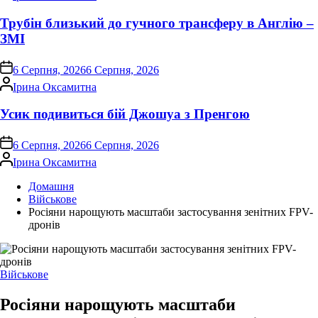
Трубін близький до гучного трансферу в Англію –
ЗМІ
on
6 Серпня, 2026
6 Серпня, 2026
Опубліковано
Ірина Оксамитна
Усик подивиться бій Джошуа з Пренгою
on
6 Серпня, 2026
6 Серпня, 2026
Опубліковано
Ірина Оксамитна
Домашня
Військове
Росіяни нарощують масштаби застосування зенітних FPV-
дронів
Опублікувати
Військове
у
Росіяни нарощують масштаби