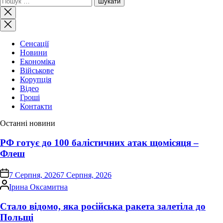
Закрити
пошук
Сенсації
Новини
Економіка
Військове
Корупція
Відео
Гроші
Контакти
Останні новини
РФ готує до 100 балістичних атак щомісяця –
Флеш
on
7 Серпня, 2026
7 Серпня, 2026
Опубліковано
Ірина Оксамитна
Стало відомо, яка російська ракета залетіла до
Польщі