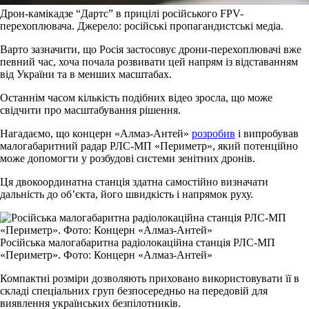
Дрон-камікадзе “Дартс” в прицілі російського FPV-
перехоплювача. Джерело: російські пропагандистські медіа.
Варто зазначити, що Росія застосовує дрони-перехоплювачі вже
певний час, хоча почала розвивати цей напрям із відставанням
від України та в менших масштабах.
Останнім часом кількість подібних відео зросла, що може
свідчити про масштабування рішення.
Нагадаємо, що концерн «Алмаз-Антей»
розробив
і випробував
малогабаритний радар РЛС-МП «Периметр», який потенційно
може допомогти у розбудові системи зенітних дронів.
Ця двокоординатна станція здатна самостійно визначати
дальність до об’єкта, його швидкість і напрямок руху.
Російська малогабаритна радіолокаційна станція РЛС-МП
«Периметр». Фото: Концерн «Алмаз-Антей»
Компактні розміри дозволяють приховано використовувати її в
складі спеціальних груп безпосередньо на передовій для
виявлення українських безпілотників.