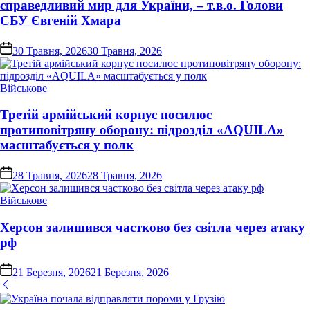
справедливий мир для України, – т.в.о. Голови
СБУ Євгеній Хмара
on
30 Травня, 2026
30 Травня, 2026
Опублікувати
Військове
у
Третій армійський корпус посилює
протиповітряну оборону: підрозділ «AQUILA»
масштабується у полк
on
28 Травня, 2026
28 Травня, 2026
Опублікувати
Військове
у
Херсон залишився частково без світла через атаку
рф
on
21 Березня, 2026
21 Березня, 2026