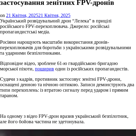
застосування зенітних FPV-дронів
on
21 Квітня, 2025
21 Квітня, 2025
Український розвідувальний дрон “Лелека” в прицілі
російського FPV-перехоплювача. Джерело: російські
пропагандистські медіа.
Росіяни нарощують масштаби використання дронів-
перехоплювачів для боротьби з українськими розвідувальними
та ударними безпілотниками.
Відповідне відео, зроблене 61-ю гвардійською бригадою
морської піхоти,
поширив
один із російських пропагандистів.
Судячи з кадрів, противник застосовує зенітні FPV-дрони,
оснащені денною та нічною оптикою. Записи демонструють два
типи перехоплень: із втратою сигналу перед ударом і прямим
тараном.
На одному з відео FPV-дрон вразив український безпілотник,
але його бойова частина не здетонувала.