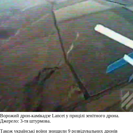
Ворожий дрон-камікадзе Lancet у прицілі зенітного дрона.
Джерело: 3-тя штурмова.
Також українські воїни знищили 9 розвідувальних дронів