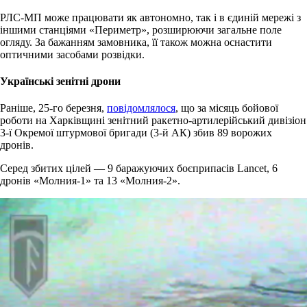
РЛС-МП може працювати як автономно, так і в єдиній мережі з
іншими станціями «Периметр», розширюючи загальне поле
огляду. За бажанням замовника, її також можна оснастити
оптичними засобами розвідки.
Українські зенітні дрони
Раніше, 25-го березня,
повідомлялося
, що за місяць бойової
роботи на Харківщині зенітний ракетно-артилерійський дивізіон
3-ї Окремої штурмової бригади (3-й АК) збив 89 ворожих
дронів.
Серед збитих цілей — 9 баражуючих боєприпасів Lancet, 6
дронів «Молния-1» та 13 «Молния-2».