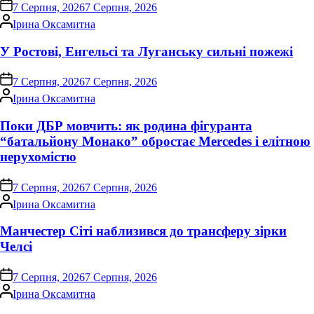
on
7 Серпня, 2026
7 Серпня, 2026
Опубліковано
Ірина Оксамитна
У Ростові, Енгельсі та Луганську сильні пожежі
on
7 Серпня, 2026
7 Серпня, 2026
Опубліковано
Ірина Оксамитна
Поки ДБР мовчить: як родина фігуранта
“батальйону Монако” обростає Mercedes і елітною
нерухомістю
on
7 Серпня, 2026
7 Серпня, 2026
Опубліковано
Ірина Оксамитна
Манчестер Сіті наблизився до трансферу зірки
Челсі
on
7 Серпня, 2026
7 Серпня, 2026
Опубліковано
Ірина Оксамитна