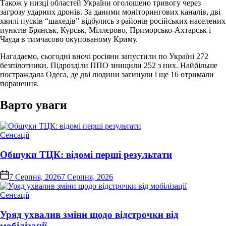
Також у низці областей України оголошено тривогу через
загрозу ударних дронів. За даними моніторингових каналів, дві
хвилі пусків “шахедів” відбулись з районів російських населених
пунктів Брянськ, Курськ, Міллєрово, Приморсько-Ахтарськ і
Чауда в тимчасово окупованому Криму.
Нагадаємо, сьогодні вночі росіяни запустили по Україні 272
безпілотники. Підрозділи ППО знищили 252 з них. Найбільше
постраждала Одеса, де дві людини загинули і ще 16 отримали
поранення.
Варто уваги
Опублікувати
Сенсації
у
Обшуки ТЦК: відомі перші результати
on
7 Серпня, 2026
7 Серпня, 2026
Опублікувати
Сенсації
у
Уряд ухвалив зміни щодо відстрочки від
мобілізації