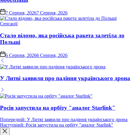
on
7 Серпня, 2026
7 Серпня, 2026
Опублікувати
Сенсації
у
Стало відомо, яка російська ракета залетіла до
Польщі
on
6 Серпня, 2026
6 Серпня, 2026
У Литві заявили про падіння українського дрона
Росія запустила на орбіту "аналог Starlink"
Навігація
Попередній:
У Литві заявили про падіння українського дрона
Наступний:
Росія запустила на орбіту "аналог Starlink"
записів