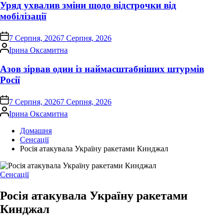
Уряд ухвалив зміни щодо відстрочки від
мобілізації
on
7 Серпня, 2026
7 Серпня, 2026
Опубліковано
Ірина Оксамитна
Азов зірвав один із наймасштабніших штурмів
Росії
on
7 Серпня, 2026
7 Серпня, 2026
Опубліковано
Ірина Оксамитна
Домашня
Сенсації
Росія атакувала Україну ракетами Кинджал
Опублікувати
Сенсації
у
Росія атакувала Україну ракетами
Кинджал