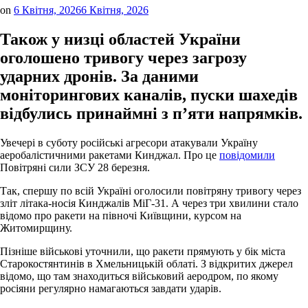
on
6 Квітня, 2026
6 Квітня, 2026
Також у низці областей України
оголошено тривогу через загрозу
ударних дронів. За даними
моніторингових каналів, пуски шахедів
відбулись принаймні з п’яти напрямків.
Увечері в суботу російські агресори атакували Україну
аеробалістичними ракетами Кинджал. Про це
повідомили
Повітряні сили ЗСУ 28 березня.
Так, спершу по всій Україні оголосили повітряну тривогу через
зліт літака-носія Кинджалів МіГ-31. А через три хвилини стало
відомо про ракети на півночі Київщини, курсом на
Житомирщину.
Пізніше військові уточнили, що ракети прямують у бік міста
Старокостянтинів в Хмельницькій облаті. З відкритих джерел
відомо, що там знаходиться військовий аеродром, по якому
росіяни регулярно намагаються завдати ударів.