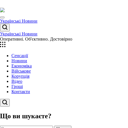
Перейти
до
вмісту
Menu
Українські Новини
Пошук
Українські Новини
Оперативні. Об'єктивно. Достовірно
Сенсації
Новини
Економіка
Військове
Корупція
Відео
Гроші
Контакти
Пошук
Що ви шукаєте?
Пошук: