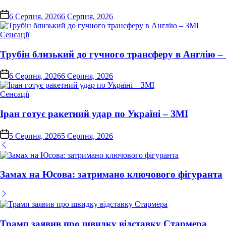
on
6 Серпня, 2026
6 Серпня, 2026
Опублікувати
Сенсації
у
Трубін близький до гучного трансферу в Англію –
on
6 Серпня, 2026
6 Серпня, 2026
Опублікувати
Сенсації
у
Іран готує ракетний удар по Україні – ЗМІ
on
5 Серпня, 2026
5 Серпня, 2026
Замах на Юсова: затримано ключового фігуранта
Трамп заявив про швидку відставку Стармера