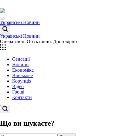
Перейти
до
вмісту
Menu
Українські Новини
Пошук
Українські Новини
Оперативні. Об'єктивно. Достовірно
Сенсації
Новини
Економіка
Військове
Корупція
Відео
Гроші
Контакти
Пошук
Що ви шукаєте?
Пошук: