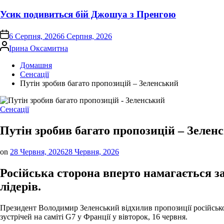
Усик подивиться бій Джошуа з Пренгою
on
6 Серпня, 2026
6 Серпня, 2026
Опубліковано
Ірина Оксамитна
Домашня
Сенсації
Путін зробив багато пропозицій – Зеленський
Опублікувати
Сенсації
у
Путін зробив багато пропозицій – Зелен
on
28 Червня, 2026
28 Червня, 2026
Російська сторона вперто намагається з
лідерів.
Президент Володимир Зеленський відхилив пропозиції російського
зустрічей на саміті G7 у Франції у вівторок, 16 червня.