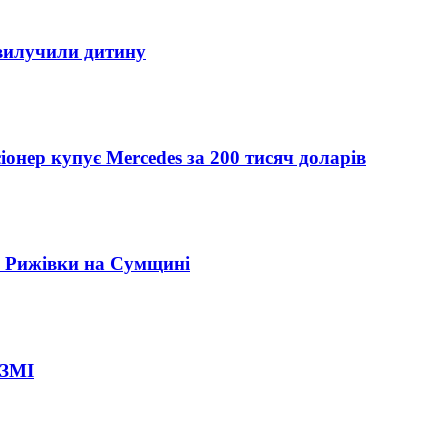
 вилучили дитину
іонер купує Mercedes за 200 тисяч доларів
" Рижівки на Сумщині
 ЗМІ