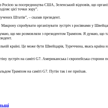
 Росією за посередництва США, Зеленський відповів, що організу
діляє цієї точки зору”.
учених Штатів”, – сказав президент.
акрону спробувати організувати зустріч з росіянами у Швейцарі
я думаю, що ми розмовляли з президентом Трампом. Я думаю, що та
езидент.
ьній країні. Це може бути Швейцарія, Туреччина, якась країна на
іну зустріч на саміті G7. Американська і європейська сторони п
ьдом Трампом на саміті G7. Путін так і не приїхав.
ольщі