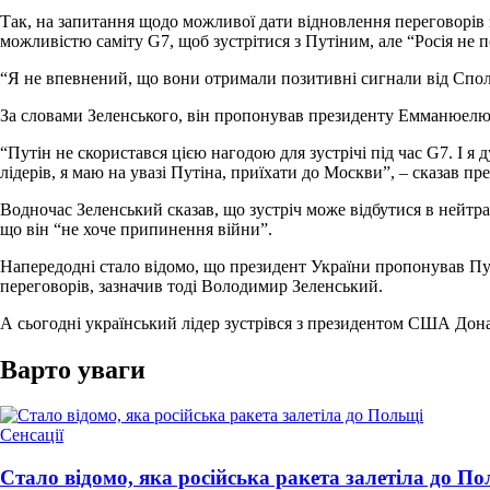
Так, на запитання щодо можливої дати відновлення переговорів з
можливістю саміту G7, щоб зустрітися з Путіним, але “Росія не по
“Я не впевнений, що вони отримали позитивні сигнали від Спол
За словами Зеленського, він пропонував президенту Емманюелю М
“Путін не скористався цією нагодою для зустрічі під час G7. І 
лідерів, я маю на увазі Путіна, приїхати до Москви”, – сказав пр
Водночас Зеленський сказав, що зустріч може відбутися в нейтрал
що він “не хоче припинення війни”.
Напередодні стало відомо, що президент України пропонував Пут
переговорів, зазначив тоді Володимир Зеленський.
А сьогодні український лідер зустрівся з президентом США Донал
Варто уваги
Опублікувати
Сенсації
у
Стало відомо, яка російська ракета залетіла до П