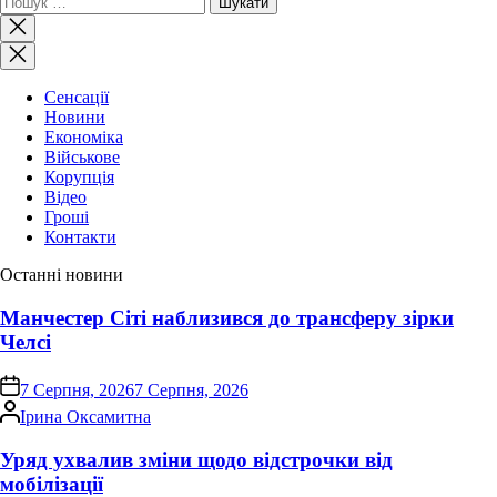
Закрити
пошук
Сенсації
Новини
Економіка
Військове
Корупція
Відео
Гроші
Контакти
Останні новини
Манчестер Сіті наблизився до трансферу зірки
Челсі
on
7 Серпня, 2026
7 Серпня, 2026
Опубліковано
Ірина Оксамитна
Уряд ухвалив зміни щодо відстрочки від
мобілізації