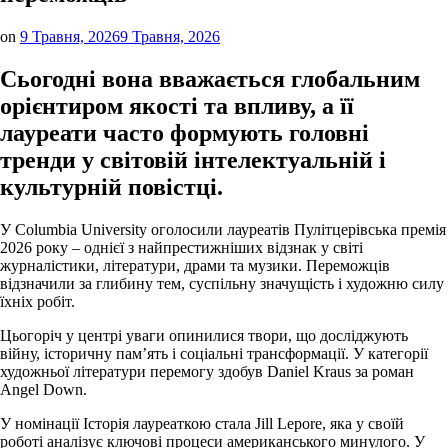
on
9 Травня, 2026
9 Травня, 2026
Сьогодні вона вважається глобальним
орієнтиром якості та впливу, а її
лауреати часто формують головні
тренди у світовій інтелектуальній і
культурній повістці.
У Columbia University оголосили лауреатів Пулітцерівська премія
2026 року – однієї з найпрестижніших відзнак у світі
журналістики, літератури, драми та музики. Переможців
відзначили за глибину тем, суспільну значущість і художню силу
їхніх робіт.
Цьогоріч у центрі уваги опинилися твори, що досліджують
війну, історичну пам’ять і соціальні трансформації. У категорії
художньої літератури перемогу здобув Daniel Kraus за роман
Angel Down.
У номінації Історія лауреаткою стала Jill Lepore, яка у своїй
роботі аналізує ключові процеси американського минулого. У