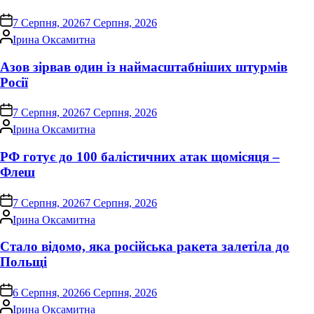
on
7 Серпня, 2026
7 Серпня, 2026
Опубліковано
Ірина Оксамитна
Азов зірвав один із наймасштабніших штурмів
Росії
on
7 Серпня, 2026
7 Серпня, 2026
Опубліковано
Ірина Оксамитна
РФ готує до 100 балістичних атак щомісяця –
Флеш
on
7 Серпня, 2026
7 Серпня, 2026
Опубліковано
Ірина Оксамитна
Стало відомо, яка російська ракета залетіла до
Польщі
on
6 Серпня, 2026
6 Серпня, 2026
Опубліковано
Ірина Оксамитна