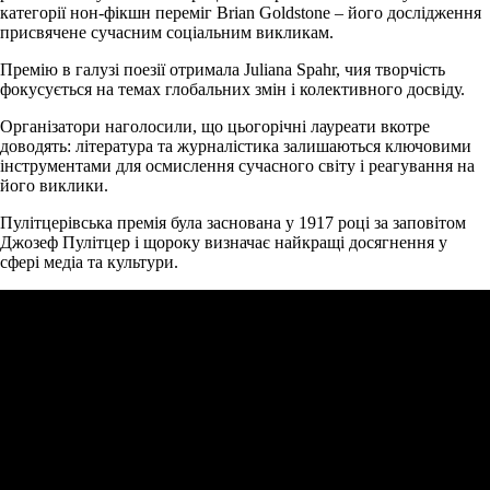
категорії нон-фікшн переміг Brian Goldstone – його дослідження
присвячене сучасним соціальним викликам.
Премію в галузі поезії отримала Juliana Spahr, чия творчість
фокусується на темах глобальних змін і колективного досвіду.
Організатори наголосили, що цьогорічні лауреати вкотре
доводять: література та журналістика залишаються ключовими
інструментами для осмислення сучасного світу і реагування на
його виклики.
Пулітцерівська премія була заснована у 1917 році за заповітом
Джозеф Пулітцер і щороку визначає найкращі досягнення у
сфері медіа та культури.