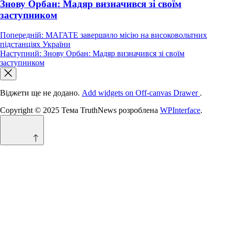
Знову Орбан: Мадяр визначився зі своїм
заступником
Навігація
Попередній:
МАГАТЕ завершило місію на високовольтних
підстанціях України
записів
Наступний:
Знову Орбан: Мадяр визначився зі своїм
заступником
Віджети ще не додано.
Add widgets on Off-canvas Drawer
.
Copyright © 2025 Тема TruthNews розроблена
WPInterface
.