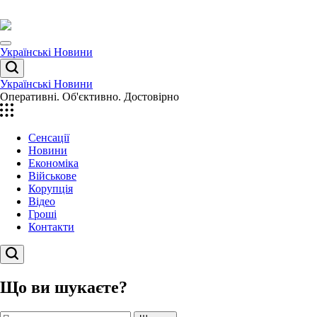
Перейти
до
вмісту
Menu
Українські Новини
Пошук
Українські Новини
Оперативні. Об'єктивно. Достовірно
Сенсації
Новини
Економіка
Військове
Корупція
Відео
Гроші
Контакти
Пошук
Що ви шукаєте?
Пошук: