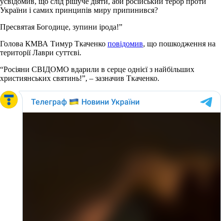
усвідомив, що слід рішуче діяти, аби російський терор проти
України і самих принципів миру припинився?
Пресвятая Богодице, зупини ірода!”
Голова КМВА Тимур Ткаченко
повідомив
, що пошкодження на
території Лаври суттєві.
“Росіяни СВІДОМО вдарили в серце однієї з найбільших
християнських святинь!”, – зазначив Ткаченко.