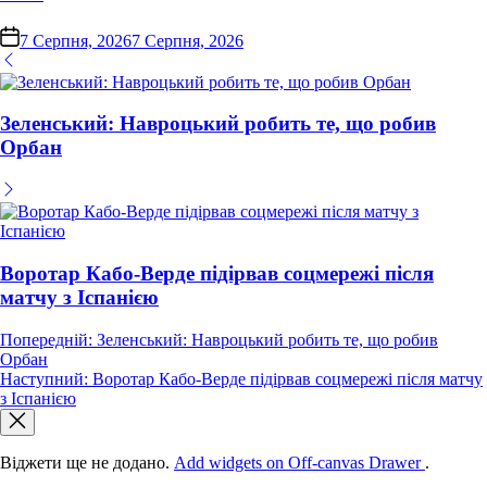
on
7 Серпня, 2026
7 Серпня, 2026
Зеленський: Навроцький робить те, що робив
Орбан
Воротар Кабо-Верде підірвав соцмережі після
матчу з Іспанією
Навігація
Попередній:
Зеленський: Навроцький робить те, що робив
Орбан
записів
Наступний:
Воротар Кабо-Верде підірвав соцмережі після матчу
з Іспанією
Віджети ще не додано.
Add widgets on Off-canvas Drawer
.