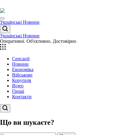
Перейти
до
вмісту
Menu
Українські Новини
Пошук
Українські Новини
Оперативні. Об'єктивно. Достовірно
Сенсації
Новини
Економіка
Військове
Корупція
Відео
Гроші
Контакти
Пошук
Що ви шукаєте?
Пошук: