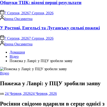
Обшуки ТЦК: відомі перші результати
on
7 Серпня, 2026
7 Серпня, 2026
Опубліковано
Ірина Оксамитна
У Ростові, Енгельсі та Луганську сильні пожежі
on
7 Серпня, 2026
7 Серпня, 2026
Опубліковано
Ірина Оксамитна
Домашня
Відео
Пожежа у Лаврі: у ПЦУ зробили заяву
Опублікувати
Відео
у
Пожежа у Лаврі: у ПЦУ зробили заяву
on
24 Червня, 2026
24 Червня, 2026
Росіяни свідомо вдарили в серце однієї з