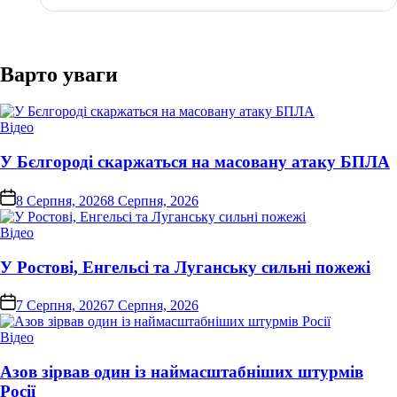
Варто уваги
Опублікувати
Відео
у
У Бєлгороді скаржаться на масовану атаку БПЛА
on
8 Серпня, 2026
8 Серпня, 2026
Опублікувати
Відео
у
У Ростові, Енгельсі та Луганську сильні пожежі
on
7 Серпня, 2026
7 Серпня, 2026
Опублікувати
Відео
у
Азов зірвав один із наймасштабніших штурмів
Росії