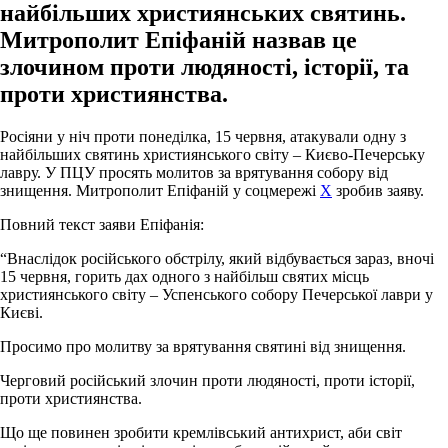
найбільших християнських святинь.
Митрополит Епіфаній назвав це
злочином проти людяності, історії, та
проти християнства.
Росіяни у ніч проти понеділка, 15 червня, атакували одну з
найбільших святинь християнського світу – Києво-Печерську
лавру. У ПЦУ просять молитов за врятування собору від
знищення. Митрополит Епіфаній у соцмережі
Х
зробив заяву.
Повний текст заяви Епіфанія:
“Внаслідок російського обстрілу, який відбувається зараз, вночі
15 червня, горить дах одного з найбільш святих місць
християнського світу – Успенського собору Печерської лаври у
Києві.
Просимо про молитву за врятування святині від знищення.
Черговий російський злочин проти людяності, проти історії,
проти християнства.
Що ще повинен зробити кремлівський антихрист, аби світ