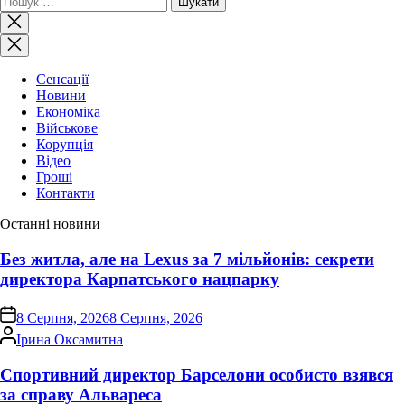
Закрити
пошук
Сенсації
Новини
Економіка
Військове
Корупція
Відео
Гроші
Контакти
Останні новини
Без житла, але на Lexus за 7 мільйонів: секрети
директора Карпатського нацпарку
on
8 Серпня, 2026
8 Серпня, 2026
Опубліковано
Ірина Оксамитна
Спортивний директор Барселони особисто взявся
за справу Альвареса