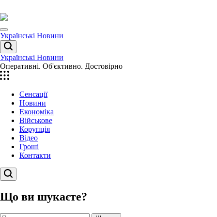
Перейти
до
вмісту
Menu
Українські Новини
Пошук
Українські Новини
Оперативні. Об'єктивно. Достовірно
Сенсації
Новини
Економіка
Військове
Корупція
Відео
Гроші
Контакти
Пошук
Що ви шукаєте?
Пошук: