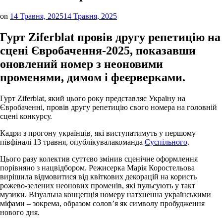
on
14 Травня, 2025
14 Травня, 2025
Гурт Ziferblat провів другу репетицію на
сцені Євробачення-2025, показавши
оновлений номер з неоновими
променями, димом і феєрверками.
Гурт Ziferblat, який цього року представляє Україну на
Євробаченні, провів другу репетицію свого номера на головній
сцені конкурсу.
Кадри з прогону українців, які виступатимуть у першому
півфіналі 13 травня, опублікувалакоманда
Суспільного
.
Цього разу колектив суттєво змінив сценічне оформлення
порівняно з нацвідбором. Режисерка Марія Коростельова
вирішила відмовитися від квіткових декорацій на користь
рожево-зелених неонових променів, які пульсують у такт
музики. Візуальна концепція номеру натхненна українськими
міфами – зокрема, образом солов’я як символу пробудження
нового дня.