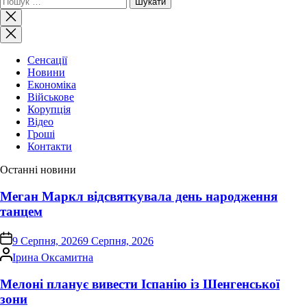
Закрити
пошук
Сенсації
Новини
Економіка
Військове
Корупція
Відео
Гроші
Контакти
Останні новини
Меган Маркл відсвяткувала день народження
танцем
on
9 Серпня, 2026
9 Серпня, 2026
Опубліковано
Ірина Оксамитна
Мелоні планує вивести Іспанію із Шенгенської
зони