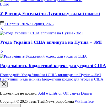
Опублікувати
Відео
у
У Ростові, Енгельсі та Луганську сильні пожежі
on
7 Серпня, 2026
7 Серпня, 2026
Угода України і США вплинула на Путіна – ЗМІ
Рада змінить Бюджетний кодекс для угоди зі США
Навігація
Попередній:
Угода України і США вплинула на Путіна – ЗМІ
Наступний:
Рада змінить Бюджетний кодекс для угоди зі США
записів
Віджети ще не додано.
Add widgets on Off-canvas Drawer
.
Copyright © 2025 Тема TruthNews розроблена
WPInterface
.