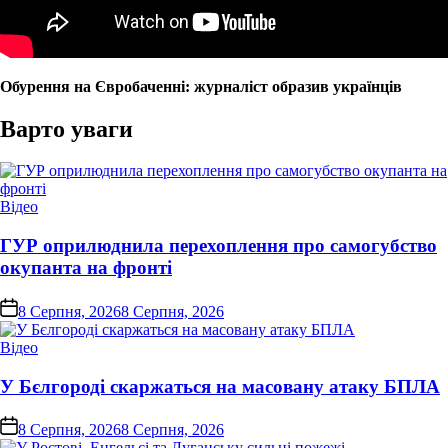
Обурення на Євробаченні: журналіст образив українців
Варто уваги
Опублікувати
Відео
у
ГУР оприлюднила перехоплення про самогубство
окупанта на фронті
on
8 Серпня, 2026
8 Серпня, 2026
Опублікувати
Відео
у
У Бєлгороді скаржаться на масовану атаку БПЛА
on
8 Серпня, 2026
8 Серпня, 2026