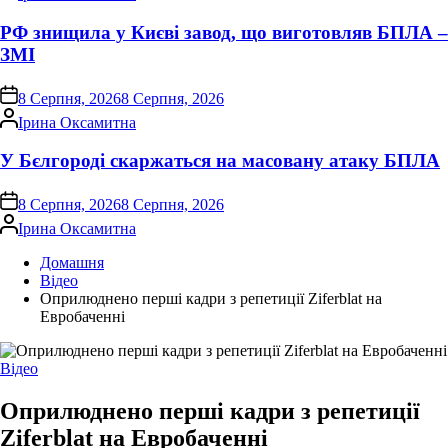
РФ знищила у Києві завод, що виготовляв БПЛА –
ЗМІ
on
8 Серпня, 2026
8 Серпня, 2026
Опубліковано
Ірина Оксамитна
У Бєлгороді скаржаться на масовану атаку БПЛА
on
8 Серпня, 2026
8 Серпня, 2026
Опубліковано
Ірина Оксамитна
Домашня
Відео
Оприлюднено перші кадри з репетиції Ziferblat на
Евробаченні
Опублікувати
Відео
у
Оприлюднено перші кадри з репетиції
Ziferblat на Евробаченні