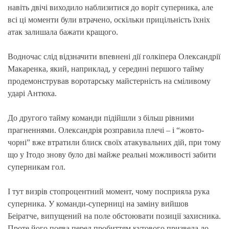
навіть двічі виходило наблизитися до воріт суперника, але
всі ці моменти були втрачено, оскільки прицільність їхніх
атак залишала бажати кращого.
Водночас слід відзначити впевнені дії голкіпера Олександрії
Макаренка, який, наприклад, у середині першого тайму
продемонстрував воротарську майстерність на сміливому
ударі Антюха.
До другого тайму команди підійшли з більш рівними
прагненнями. Олександрія розправила плечі – і “жовто-
чорні” вже втратили блиск своїх атакувальних дій, при тому
що у Ітодо знову було дві майже реальні можливості забити
суперникам гол.
І тут визрів стопроцентний момент, чому посприяла рука
суперника. У команди-суперниці на заміну вийшов
Беіратче, випущений на поле обстоювати позиції захисника.
Проте його поява перед пробиттям кутового призвела до