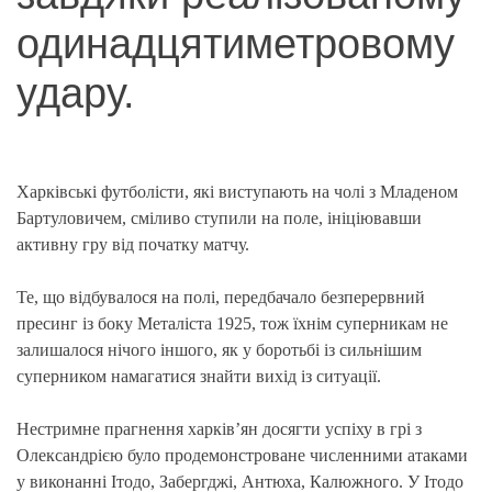
одинадцятиметровому
удару.
Харківські футболісти, які виступають на чолі з Младеном
Бартуловичем, сміливо ступили на поле, ініціювавши
активну гру від початку матчу.
Те, що відбувалося на полі, передбачало безперервний
пресинг із боку Металіста 1925, тож їхнім суперникам не
залишалося нічого іншого, як у боротьбі із сильнішим
суперником намагатися знайти вихід із ситуації.
Нестримне прагнення харків’ян досягти успіху в грі з
Олександрією було продемонстроване численними атаками
у виконанні Ітодо, Забергджі, Антюха, Калюжного. У Ітодо