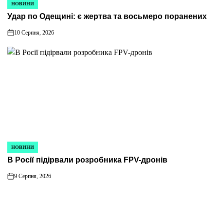
НОВИНИ
ОПУБЛІКУВАТИ
Удар по Одещині: є жертва та восьмеро поранених
У
10 Серпня, 2026
on
НОВИНИ
ОПУБЛІКУВАТИ
В Росії підірвали розробника FPV-дронів
У
9 Серпня, 2026
on