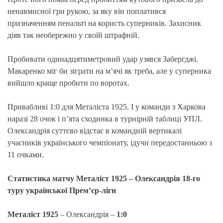
ненавмисної гри рукою, за яку він поплатився
призначенням пенальті на користь суперників. Захисник
діяв так необережно у своїй штрафній.
Пробивати одинадцятиметровий удар узявся Забергджі.
Макаренко міг би зіграти на м’ячі як треба, але у суперника
вийшло краще пробити по воротах.
Привабливі 1:0 для Металіста 1925. І у команди з Харкова
наразі 28 очок і п’ята сходинка в турнірній таблиці УПЛ.
Олександрія суттєво відстає в командній вертикалі
учасників українського чемпіонату, ідучи передостанньою з
11 очками.
Статистика матчу Металіст 1925 – Олександрія 18-го
туру української Прем’єр-ліги
Металіст 1925
– Олександрія –
1:0