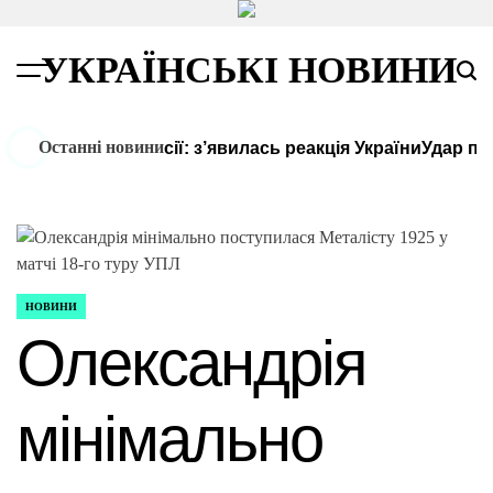
Перейти
до
УКРАЇНСЬКІ НОВИНИ
вмісту
Menu
Пош
Останні новини
етники КНДР в Росії: з’явилась реакція України
Удар по 
НОВИНИ
ОПУБЛІКУВАТИ
У
Олександрія
мінімально