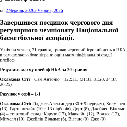
on
2 Червня, 2026
2 Червня, 2026
Завершився поєдинок чергового дня
регулярного чемпіонату Національної
баскетбольної асоціації.
У ніч на четвер, 21 травня, тривав черговий ігровий день в НБА,
в рамках якого було зіграно один матч півфінальної стадії
плейоф.
Результат матчу плейоф НБА за 20 травня
Оклахома-Сіті
– Сан-Антоніо – 122:113 (31:31, 31:20, 34:37,
26:25)
Рахунок у серії – 1-1
Оклахома-Сіті:
Гілджес-Александер (30 + 9 передач), Холмгрен
(13), Гартенштайн (10 + 13 підборів), Дорт (8), Джейлен Вільямс
(4) – стартовий склад; Карузо (17), Маккейн (12), Воллес (12),
Мітчелл (10), Джейлін Вільямс (6), Віггінс (0), Джо (0).