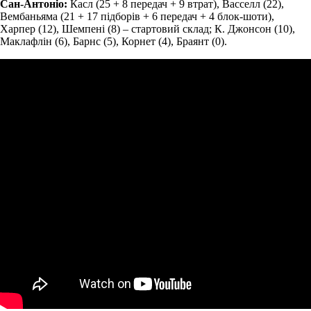
Сан-Антоніо:
Касл (25 + 8 передач + 9 втрат), Васселл (22),
Вембаньяма (21 + 17 підборів + 6 передач + 4 блок-шоти),
Харпер (12), Шемпені (8) – стартовий склад; К. Джонсон (10),
Маклафлін (6), Барнс (5), Корнет (4), Браянт (0).