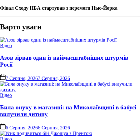
Фінал Сходу НБА стартував з перемоги Нью-Йорка
Варто уваги
Опублікувати
Відео
у
Азов зірвав один із наймасштабніших штурмів
Росії
on
7 Серпня, 2026
7 Серпня, 2026
Опублікувати
Відео
у
Била онуку в магазині: на Миколаївщині в бабусі
вилучили дитину
on
6 Серпня, 2026
6 Серпня, 2026
Опублікувати
Відео