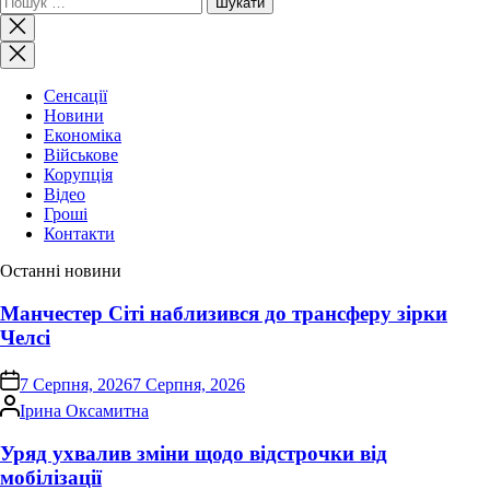
Закрити
пошук
Сенсації
Новини
Економіка
Військове
Корупція
Відео
Гроші
Контакти
Останні новини
Манчестер Сіті наблизився до трансферу зірки
Челсі
on
7 Серпня, 2026
7 Серпня, 2026
Опубліковано
Ірина Оксамитна
Уряд ухвалив зміни щодо відстрочки від
мобілізації