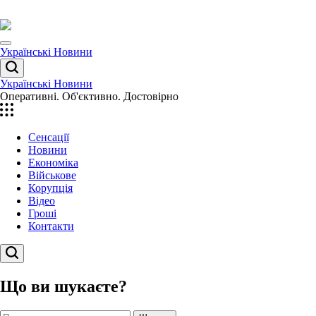
Перейти
до
вмісту
Menu
Українські Новини
Пошук
Українські Новини
Оперативні. Об'єктивно. Достовірно
Сенсації
Новини
Економіка
Військове
Корупція
Відео
Гроші
Контакти
Пошук
Що ви шукаєте?
Пошук: