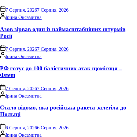
on
7 Серпня, 2026
7 Серпня, 2026
Опубліковано
Ірина Оксамитна
Азов зірвав один із наймасштабніших штурмів
Росії
on
7 Серпня, 2026
7 Серпня, 2026
Опубліковано
Ірина Оксамитна
РФ готує до 100 балістичних атак щомісяця –
Флеш
on
7 Серпня, 2026
7 Серпня, 2026
Опубліковано
Ірина Оксамитна
Стало відомо, яка російська ракета залетіла до
Польщі
on
6 Серпня, 2026
6 Серпня, 2026
Опубліковано
Ірина Оксамитна