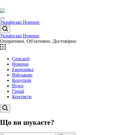
Перейти
до
вмісту
Menu
Українські Новини
Пошук
Українські Новини
Оперативні. Об'єктивно. Достовірно
Сенсації
Новини
Економіка
Військове
Корупція
Відео
Гроші
Контакти
Пошук
Що ви шукаєте?
Пошук: