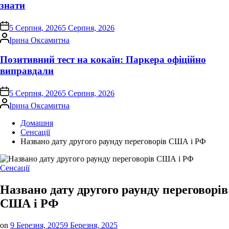
знати
on
5 Серпня, 2026
5 Серпня, 2026
Опубліковано
Ірина Оксамитна
Позитивний тест на кокаїн: Паркера офіційно
виправдали
on
5 Серпня, 2026
5 Серпня, 2026
Опубліковано
Ірина Оксамитна
Домашня
Сенсації
Названо дату другого раунду переговорів США і РФ
Опублікувати
Сенсації
у
Названо дату другого раунду переговорів
США і РФ
on
9 Березня, 2025
9 Березня, 2025