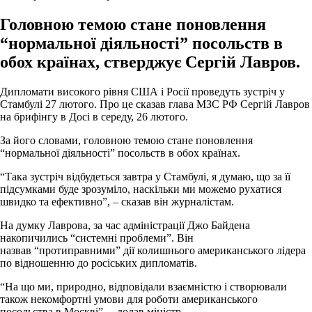
Головною темою стане поновлення
“нормальної діяльності” посольств в
обох країнах, стверджує Сергій Лавров.
Дипломати високого рівня США і Росії проведуть зустріч у
Стамбулі 27 лютого. Про це сказав глава МЗС РФ Сергій Лавров
на брифінгу в Досі в середу, 26 лютого.
За його словами, головною темою стане поновлення
“нормальної діяльності” посольств в обох країнах.
“Така зустріч відбудеться завтра у Стамбулі, я думаю, що за її
підсумками буде зрозуміло, наскільки ми можемо рухатися
швидко та ефективно”, – сказав він журналістам.
На думку Лаврова, за час адміністрації Джо Байдена
накопичились “системні проблеми”. Він
назвав “протиправними” дії колишнього американського лідера
по відношенню до росіських дипломатів.
“На що ми, природно, відповідали взаємністю і створювали
також некомфортні умови для роботи американського
посольства в Москві”, – додав міністр.