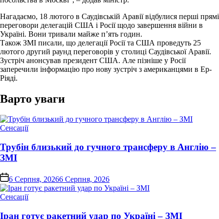
Нагадаємо, 18 лютого в Саудівській Аравії відбулися перші прямі
переговори делегацій США і Росії щодо завершення війни в
Україні. Вони тривали майже п’ять годин.
Також ЗМІ писали, що делегації Росії та США проведуть 25
лютого другий раунд переговорів у столиці Саудівської Аравії.
Зустріч анонсував президент США. Але пізніше у Росії
заперечили інформацію про нову зустріч з американцями в Ер-
Ріяді.
Варто уваги
Опублікувати
Сенсації
у
Трубін близький до гучного трансферу в Англію –
ЗМІ
on
6 Серпня, 2026
6 Серпня, 2026
Опублікувати
Сенсації
у
Іран готує ракетний удар по Україні – ЗМІ