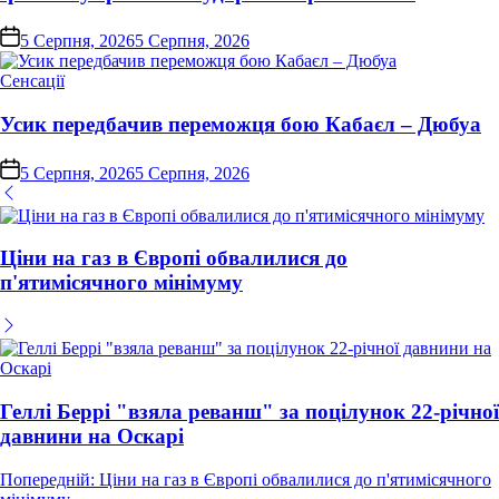
on
5 Серпня, 2026
5 Серпня, 2026
Опублікувати
Сенсації
у
Усик передбачив переможця бою Кабаєл – Дюбуа
on
5 Серпня, 2026
5 Серпня, 2026
Ціни на газ в Європі обвалилися до
п'ятимісячного мінімуму
Геллі Беррі "взяла реванш" за поцілунок 22-річної
давнини на Оскарі
Навігація
Попередній:
Ціни на газ в Європі обвалилися до п'ятимісячного