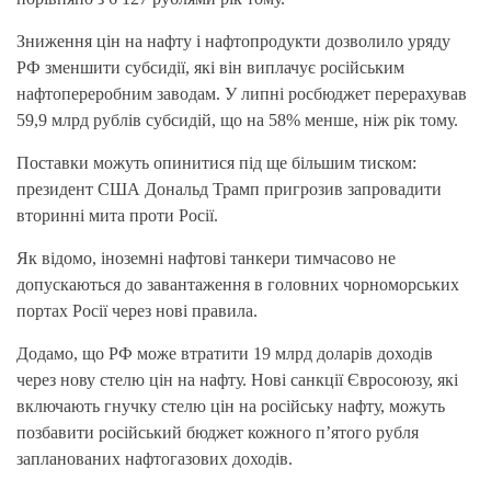
Зниження цін на нафту і нафтопродукти дозволило уряду
РФ зменшити субсидії, які він виплачує російським
нафтопереробним заводам. У липні росбюджет перерахував
59,9 млрд рублів субсидій, що на 58% менше, ніж рік тому.
Поставки можуть опинитися під ще більшим тиском:
президент США Дональд Трамп пригрозив запровадити
вторинні мита проти Росії.
Як відомо, іноземні нафтові танкери тимчасово не
допускаються до завантаження в головних чорноморських
портах Росії через нові правила.
Додамо, що РФ може втратити 19 млрд доларів доходів
через нову стелю цін на нафту. Нові санкції Євросоюзу, які
включають гнучку стелю цін на російську нафту, можуть
позбавити російський бюджет кожного п’ятого рубля
запланованих нафтогазових доходів.