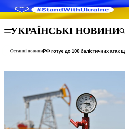
Перейти
до
вмісту
УКРАЇНСЬКІ НОВИНИ
Menu
Пош
Останні новини
РФ готує до 100 балістичних атак щ