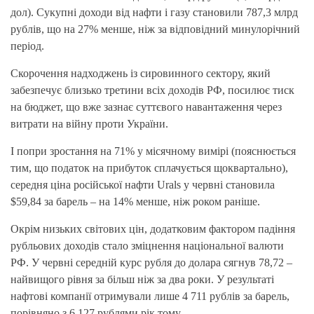
дол). Сукупні доходи від нафти і газу становили 787,3 млрд
рублів, що на 27% менше, ніж за відповідний минулорічний
період.
Скорочення надходжень із сировинного сектору, який
забезпечує близько третини всіх доходів РФ, посилює тиск
на бюджет, що вже зазнає суттєвого навантаження через
витрати на війну проти України.
І попри зростання на 71% у місячному вимірі (пояснюється
тим, що податок на прибуток сплачується щоквартально),
середня ціна російської нафти Urals у червні становила
$59,84 за барель – на 14% менше, ніж роком раніше.
Окрім низьких світових цін, додатковим фактором падіння
рубльових доходів стало зміцнення національної валюти
РФ. У червні середній курс рубля до долара сягнув 78,72 –
найвищого рівня за більш ніж за два роки. У результаті
нафтові компанії отримували лише 4 711 рублів за барель,
порівняно з 6 127 рублями рік тому.