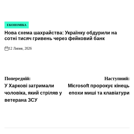
ЕКОНОМІКА
ОПУБЛІКУВАТИ
Нова схема шахрайства: Українку обдурили на
У
сотні тисяч гривень через фейковий банк
12 Липня, 2026
on
Навігація
Попередній:
Наступний:
У Харкові затримали
Microsoft пророкує кінець
записів
чоловіка, який стріляв у
епохи миші та клавіатури
ветерана ЗСУ