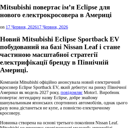
Mitsubishi повертає ім’я Eclipse для
нового електрокросовера в Америці
on
17 Червня, 2026
17 Червня, 2026
Новий Mitsubishi Eclipse Sportback EV
побудований на базі Nissan Leaf і стане
частиною масштабної стратегії
електрифікації бренду в Північній
Америці.
Компанія Mitsubishi офіційно анонсувала новий електричний
кросовер Eclipse Sportback EV, який дебютує на ринку Північної
Америки як модель 2027 року,
повідомляє
Motor1. Виробник
повертає легендарну назву Eclipse, добре знайому
шанувальникам японських спортивних автомобілів, однак цього
разу вона дістанеться не купе, а повністю електричному
кросоверу.
Новинка створена на основі третього покоління Nissan Leaf.
Mitsubishi не приховує спорідненості моделей: автомобілі