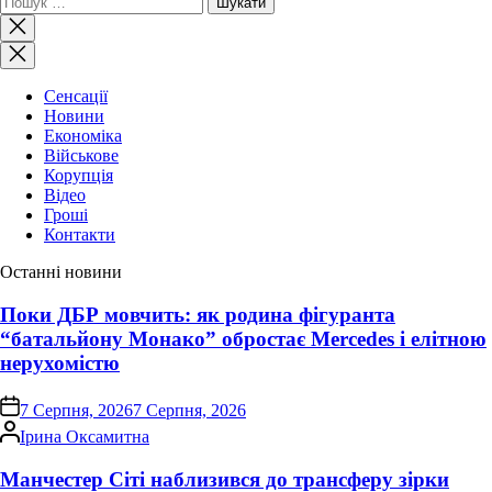
Закрити
пошук
Сенсації
Новини
Економіка
Військове
Корупція
Відео
Гроші
Контакти
Останні новини
Поки ДБР мовчить: як родина фігуранта
“батальйону Монако” обростає Mercedes і елітною
нерухомістю
on
7 Серпня, 2026
7 Серпня, 2026
Опубліковано
Ірина Оксамитна
Манчестер Сіті наблизився до трансферу зірки