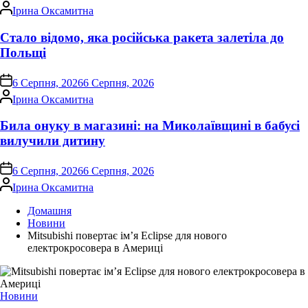
Опубліковано
Ірина Оксамитна
Стало відомо, яка російська ракета залетіла до
Польщі
on
6 Серпня, 2026
6 Серпня, 2026
Опубліковано
Ірина Оксамитна
Била онуку в магазині: на Миколаївщині в бабусі
вилучили дитину
on
6 Серпня, 2026
6 Серпня, 2026
Опубліковано
Ірина Оксамитна
Домашня
Новини
Mitsubishi повертає ім’я Eclipse для нового
електрокросовера в Америці
Опублікувати
Новини
у