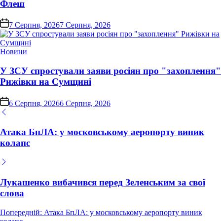
Флеш
on
7 Серпня, 2026
7 Серпня, 2026
Опублікувати
Новини
у
У ЗСУ спростували заяви росіян про "захоплення"
Рижівки на Сумщині
on
6 Серпня, 2026
6 Серпня, 2026
Атака БпЛА: у московському аеропорту виник
колапс
Лукашенко вибачився перед Зеленським за свої
слова
Навігація
Попередній:
Атака БпЛА: у московському аеропорту виник