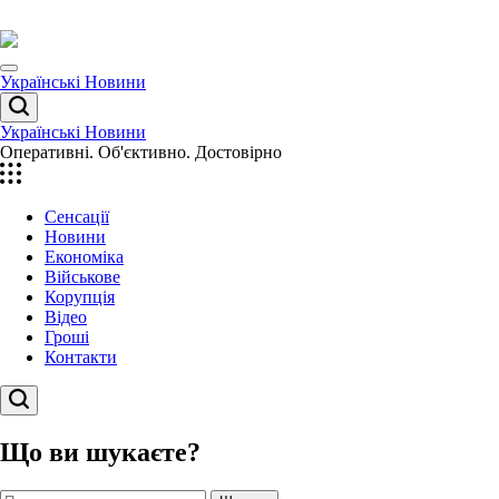
Перейти
до
вмісту
Menu
Українські Новини
Пошук
Українські Новини
Оперативні. Об'єктивно. Достовірно
Сенсації
Новини
Економіка
Військове
Корупція
Відео
Гроші
Контакти
Пошук
Що ви шукаєте?
Пошук: