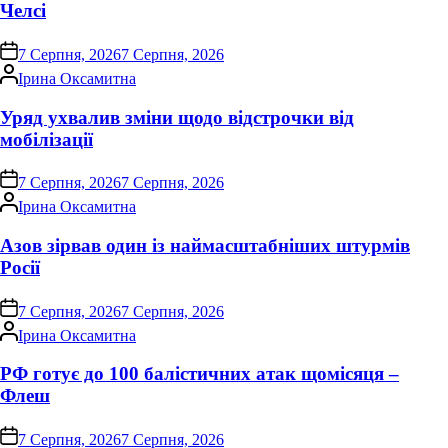
Челсі
on
7 Серпня, 2026
7 Серпня, 2026
Опубліковано
Ірина Оксамитна
Уряд ухвалив зміни щодо відстрочки від
мобілізації
on
7 Серпня, 2026
7 Серпня, 2026
Опубліковано
Ірина Оксамитна
Азов зірвав один із наймасштабніших штурмів
Росії
on
7 Серпня, 2026
7 Серпня, 2026
Опубліковано
Ірина Оксамитна
РФ готує до 100 балістичних атак щомісяця –
Флеш
on
7 Серпня, 2026
7 Серпня, 2026