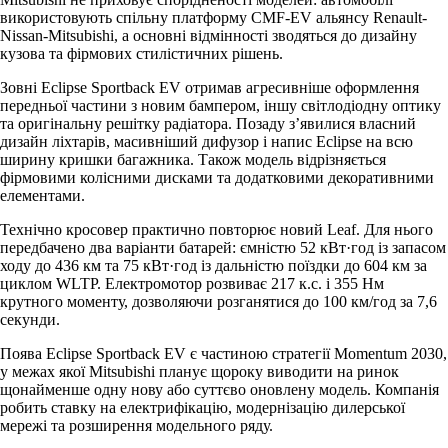
використовують спільну платформу CMF-EV альянсу Renault-
Nissan-Mitsubishi, а основні відмінності зводяться до дизайну
кузова та фірмових стилістичних рішень.
Зовні Eclipse Sportback EV отримав агресивніше оформлення
передньої частини з новим бампером, іншу світлодіодну оптику
та оригінальну решітку радіатора. Позаду з’явилися власний
дизайн ліхтарів, масивніший дифузор і напис Eclipse на всю
ширину кришки багажника. Також модель відрізняється
фірмовими колісними дисками та додатковими декоративними
елементами.
Технічно кросовер практично повторює новий Leaf. Для нього
передбачено два варіанти батарей: ємністю 52 кВт·год із запасом
ходу до 436 км та 75 кВт·год із дальністю поїздки до 604 км за
циклом WLTP. Електромотор розвиває 217 к.с. і 355 Нм
крутного моменту, дозволяючи розганятися до 100 км/год за 7,6
секунди.
Поява Eclipse Sportback EV є частиною стратегії Momentum 2030,
у межах якої Mitsubishi планує щороку виводити на ринок
щонайменше одну нову або суттєво оновлену модель. Компанія
робить ставку на електрифікацію, модернізацію дилерської
мережі та розширення модельного ряду.