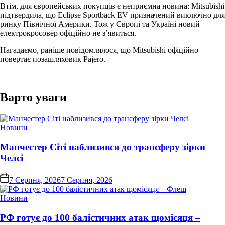
Втім, для європейських покупців є неприємна новина: Mitsubishi
підтвердила, що Eclipse Sportback EV призначений виключно для
ринку Північної Америки. Тож у Європі та Україні новий
електрокросовер офіційно не з’явиться.
Нагадаємо, раніше повідомлялося, що Mitsubishi офіційно
повертає позашляховик Pajero.
Варто уваги
Опублікувати
Новини
у
Манчестер Сіті наблизився до трансферу зірки
Челсі
on
7 Серпня, 2026
7 Серпня, 2026
Опублікувати
Новини
у
РФ готує до 100 балістичних атак щомісяця –