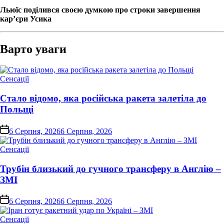
Льюїс поділився своєю думкою про строки завершення
кар’єри Усика
Варто уваги
Опублікувати
Сенсації
у
Стало відомо, яка російська ракета залетіла до
Польщі
on
6 Серпня, 2026
6 Серпня, 2026
Опублікувати
Сенсації
у
Трубін близький до гучного трансферу в Англію –
ЗМІ
on
6 Серпня, 2026
6 Серпня, 2026
Опублікувати
Сенсації