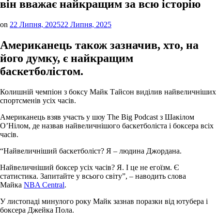
він вважає найкращим за всю історію
on
22 Липня, 2025
22 Липня, 2025
Американець також зазначив, хто, на
його думку, є найкращим
баскетболістом.
Колишній чемпіон з боксу Майк Тайсон виділив найвеличніших
спортсменів усіх часів.
Американець взяв участь у шоу The Big Podcast з Шакілом
О’Нілом, де назвав найвеличнішого баскетболіста і боксера всіх
часів.
“Найвеличніший баскетболіст? Я – людина Джордана.
Найвеличніший боксер усіх часів? Я. І це не егоїзм. Є
статистика. Запитайте у всього світу”, – наводить слова
Майка
NBA Central
.
У листопаді минулого року Майк зазнав поразки від ютубера і
боксера Джейка Пола.