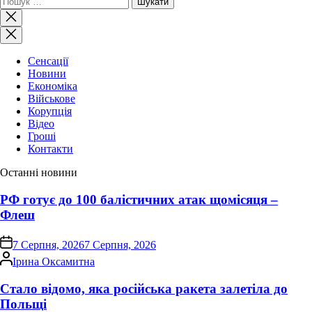
Закрити
пошук
Сенсації
Новини
Економіка
Військове
Корупція
Відео
Гроші
Контакти
Останні новини
РФ готує до 100 балістичних атак щомісяця –
Флеш
on
7 Серпня, 2026
7 Серпня, 2026
Опубліковано
Ірина Оксамитна
Стало відомо, яка російська ракета залетіла до
Польщі