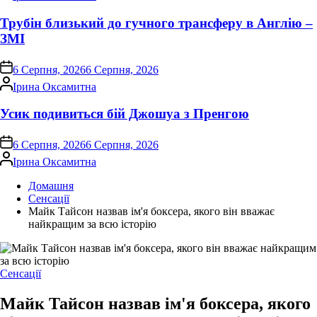
Трубін близький до гучного трансферу в Англію –
ЗМІ
on
6 Серпня, 2026
6 Серпня, 2026
Опубліковано
Ірина Оксамитна
Усик подивиться бій Джошуа з Пренгою
on
6 Серпня, 2026
6 Серпня, 2026
Опубліковано
Ірина Оксамитна
Домашня
Сенсації
Майк Тайсон назвав ім'я боксера, якого він вважає
найкращим за всю історію
Опублікувати
Сенсації
у
Майк Тайсон назвав ім'я боксера, якого