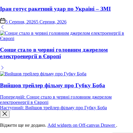
у
Іран готує ракетний удар по Україні – ЗМІ
on
5 Серпня, 2026
5 Серпня, 2026
Сонце стало в червні головним джерелом
електроенергії в Європі
Вийшов трейлер фільму про Губку Боба
Навігація
Попередній:
Сонце стало в червні головним джерелом
електроенергії в Європі
записів
Наступний:
Вийшов трейлер фільму про Губку Боба
Віджети ще не додано.
Add widgets on Off-canvas Drawer
.