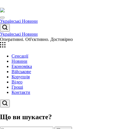
Перейти
до
вмісту
Menu
Українські Новини
Пошук
Українські Новини
Оперативні. Об'єктивно. Достовірно
Сенсації
Новини
Економіка
Військове
Корупція
Відео
Гроші
Контакти
Пошук
Що ви шукаєте?
Пошук: