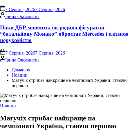
on
7 Серпня, 2026
7 Серпня, 2026
Опубліковано
Ірина Оксамитна
Поки ДБР мовчить: як родина фігуранта
“батальйону Монако” обростає Mercedes і елітною
нерухомістю
on
7 Серпня, 2026
7 Серпня, 2026
Опубліковано
Ірина Оксамитна
Домашня
Новини
Магучіх стрибає найкраще на чемпіонаті України, стаючи
першою
Опублікувати
Новини
у
Магучіх стрибає найкраще на
чемпіонаті України, стаючи першою