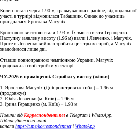
Коли настала черга 1.90 м, травмувавшись раніше, від подальшої
участі в турнірі відмовилася Табашник. Однак до учасниць
приєдналася Ярослава Магучіх.
Бронзовою висотою стали 1.93 м. Їх змогла взяти Геращенко.
Наступну заявлену висоту (1.96 м) взяли і Левченко, і Магучіх.
Проте в Левченко вийшло зробити це з трьох спроб, а Магучіх
знадобилося лише дві.
Ставши повноправною чемпіонкою України, Магучіх
продовжила свої стрибки у секторі.
ЧУ-2026 в приміщенні. Стрибки у висоту (жінки)
1. Ярослава Магучіх (Дніпропетровська обл.) – 1.96 м
(продовжує)
2. Юлія Левченко (м. Київ) – 1.96 м
3. Ірина Геращенко (м. Київ) – 1.93 м
Новини від
Корреспондент.net
в Telegram і WhatsApp.
Підписуйтеся на наші
канали
https://t.me/korrespondentnet
і
WhatsApp