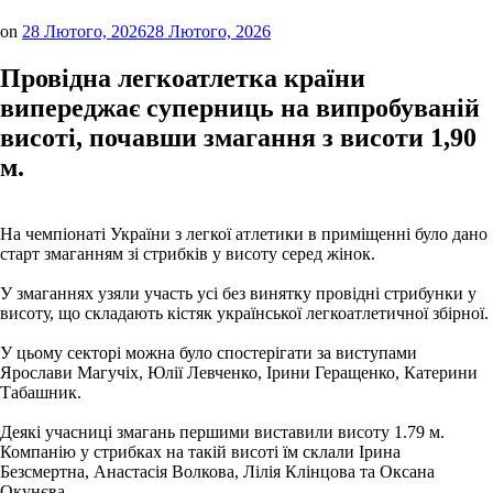
on
28 Лютого, 2026
28 Лютого, 2026
Провідна легкоатлетка країни
випереджає суперниць на випробуваній
висоті, почавши змагання з висоти 1,90
м.
На чемпіонаті України з легкої атлетики в приміщенні було дано
старт змаганням зі стрибків у висоту серед жінок.
У змаганнях узяли участь усі без винятку провідні стрибунки у
висоту, що складають кістяк української легкоатлетичної збірної.
У цьому секторі можна було спостерігати за виступами
Ярослави Магучіх, Юлії Левченко, Ірини Геращенко, Катерини
Табашник.
Деякі учасниці змагань першими виставили висоту 1.79 м.
Компанію у стрибках на такій висоті їм склали Ірина
Безсмертна, Анастасія Волкова, Лілія Клінцова та Оксана
Окунєва.