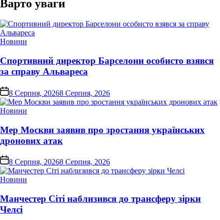
Варто уваги
Опублікувати
Новини
у
Спортивний директор Барселони особисто взявся
за справу Альвареса
on
8 Серпня, 2026
8 Серпня, 2026
Опублікувати
Новини
у
Мер Москви заявив про зростання українських
дронових атак
on
8 Серпня, 2026
8 Серпня, 2026
Опублікувати
Новини
у
Манчестер Сіті наблизився до трансферу зірки
Челсі