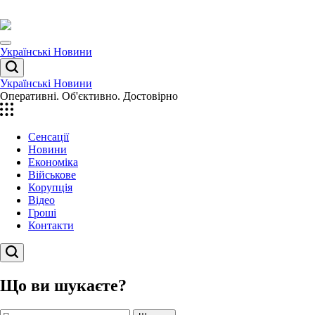
Перейти
до
вмісту
Menu
Українські Новини
Пошук
Українські Новини
Оперативні. Об'єктивно. Достовірно
Сенсації
Новини
Економіка
Військове
Корупція
Відео
Гроші
Контакти
Пошук
Що ви шукаєте?
Пошук: