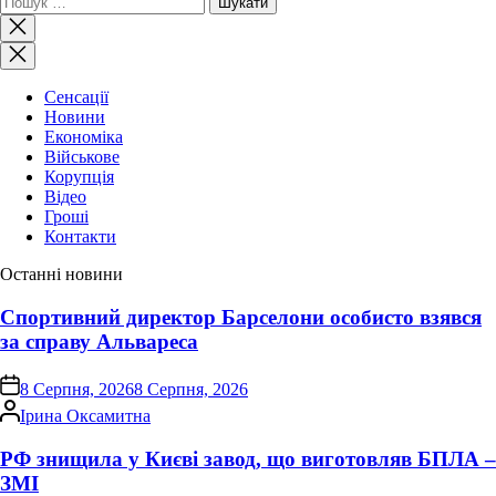
Закрити
пошук
Сенсації
Новини
Економіка
Військове
Корупція
Відео
Гроші
Контакти
Останні новини
Спортивний директор Барселони особисто взявся
за справу Альвареса
on
8 Серпня, 2026
8 Серпня, 2026
Опубліковано
Ірина Оксамитна
РФ знищила у Києві завод, що виготовляв БПЛА –
ЗМІ