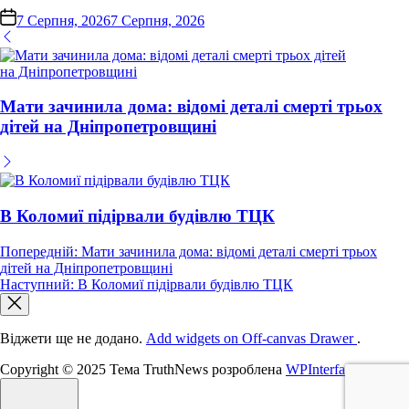
on
7 Серпня, 2026
7 Серпня, 2026
Мати зачинила дома: відомі деталі смерті трьох
дітей на Дніпропетровщині
В Коломиї підірвали будівлю ТЦК
Навігація
Попередній:
Мати зачинила дома: відомі деталі смерті трьох
дітей на Дніпропетровщині
записів
Наступний:
В Коломиї підірвали будівлю ТЦК
Віджети ще не додано.
Add widgets on Off-canvas Drawer
.
Copyright © 2025 Тема TruthNews розроблена
WPInterface
.